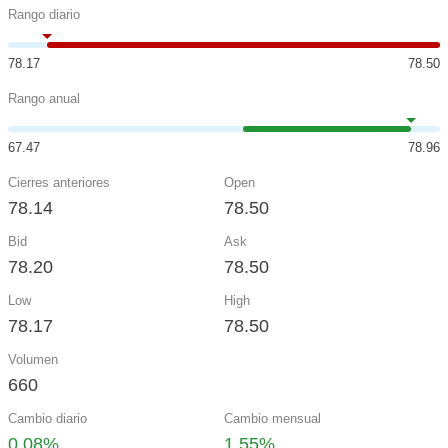
Rango diario
78.17
78.50
Rango anual
67.47
78.96
Cierres anteriores
Open
78.14
78.50
Bid
Ask
78.20
78.50
Low
High
78.17
78.50
Volumen
660
Cambio diario
Cambio mensual
0.08%
1.55%