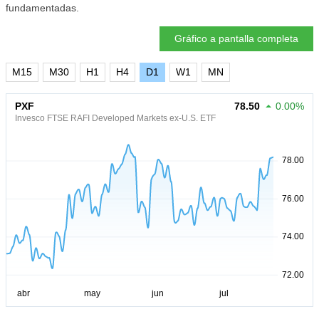
fundamentadas.
Gráfico a pantalla completa
M15
M30
H1
H4
D1
W1
MN
PXF
78.50
0.00%
Invesco FTSE RAFI Developed Markets ex-U.S. ETF