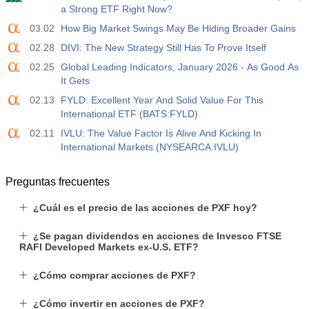
a Strong ETF Right Now?
03.02
How Big Market Swings May Be Hiding Broader Gains
02.28
DIVI: The New Strategy Still Has To Prove Itself
02.25
Global Leading Indicators, January 2026 - As Good As
It Gets
02.13
FYLD: Excellent Year And Solid Value For This
International ETF (BATS:FYLD)
02.11
IVLU: The Value Factor Is Alive And Kicking In
International Markets (NYSEARCA:IVLU)
Preguntas frecuentes
¿Cuál es el precio de las acciones de PXF hoy?
¿Se pagan dividendos en acciones de Invesco FTSE
RAFI Developed Markets ex-U.S. ETF?
¿Cómo comprar acciones de PXF?
¿Cómo invertir en acciones de PXF?