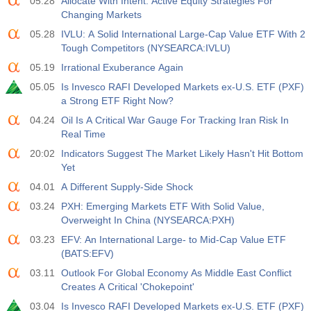
05.28
Allocate With Intent: Active Equity Strategies For
Changing Markets
05.28
IVLU: A Solid International Large-Cap Value ETF With 2
Tough Competitors (NYSEARCA:IVLU)
05.19
Irrational Exuberance Again
05.05
Is Invesco RAFI Developed Markets ex-U.S. ETF (PXF)
a Strong ETF Right Now?
04.24
Oil Is A Critical War Gauge For Tracking Iran Risk In
Real Time
20:02
Indicators Suggest The Market Likely Hasn't Hit Bottom
Yet
04.01
A Different Supply-Side Shock
03.24
PXH: Emerging Markets ETF With Solid Value,
Overweight In China (NYSEARCA:PXH)
03.23
EFV: An International Large- to Mid-Cap Value ETF
(BATS:EFV)
03.11
Outlook For Global Economy As Middle East Conflict
Creates A Critical 'Chokepoint'
03.04
Is Invesco RAFI Developed Markets ex-U.S. ETF (PXF)