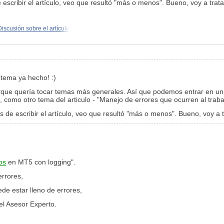
escribir el artículo, veo que resultó "más o menos". Bueno, voy a tratar
Discusión sobre el artículo
 tema ya hecho! :)
orque quería tocar temas más generales. Así que podemos entrar en una
, como otro tema del articulo - "Manejo de errores que ocurren al trab
 de escribir el artículo, veo que resultó "más o menos". Bueno, voy a tr
os
en MT5 con logging".
rrores,
de estar lleno de errores,
el Asesor Experto.