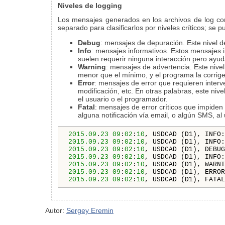
Niveles de logging
Los mensajes generados en los archivos de log con
separado para clasificarlos por niveles críticos; se
Debug
: mensajes de depuración. Este nivel d
Info
: mensajes informativos. Estos mensajes in
suelen requerir ninguna interacción pero ayud
Warning
: mensajes de advertencia. Este nivel
menor que el mínimo, y el programa la corrige
Error
: mensajes de error que requieren interv
modificación, etc. En otras palabras, este niv
el usuario o el programador.
Fatal
: mensajes de error críticos que impide
alguna notificación vía email, o algún SMS, a
2015.09
.
23
09
:
02
:
10
2015.09
.
23
09
:
02
:
10
, USDCAD (D1), INFO:
2015.09
.
23
09
:
02
:
10
, USDCAD (D1), DEBUG
2015.09
.
23
09
:
02
:
10
, USDCAD (D1), INFO:
2015.09
.
23
09
:
02
:
10
, USDCAD (D1), WARNI
2015.09
.
23
09
:
02
:
10
, USDCAD (D1), ERROR
2015.09
.
23
09
:
02
:
10
, USDCAD (D1), FATAL
Autor:
Sergey Eremin