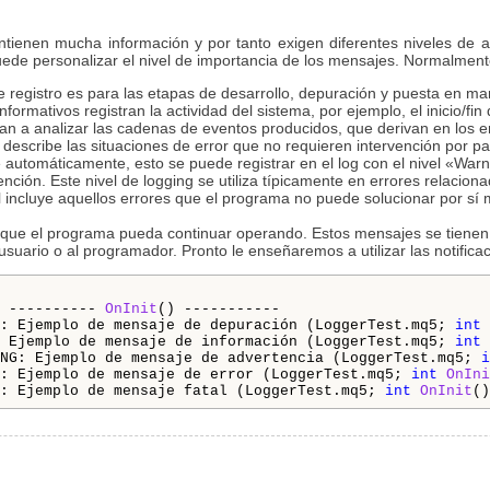
tienen mucha información y por tanto exigen diferentes niveles de at
 puede personalizar el nivel de importancia de los mensajes. Normalmen
e registro es para las etapas de desarrollo, depuración y puesta en ma
formativos registran la actividad del sistema, por ejemplo, el inicio/fi
an a analizar las cadenas de eventos producidos, que derivan en los e
 describe las situaciones de error que no requieren intervención por p
 automáticamente, esto se puede registrar en el log con el nivel «Warn
ención. Este nivel de logging se utiliza típicamente en errores relacio
el incluye aquellos errores que el programa no puede solucionar por sí 
n que el programa pueda continuar operando. Estos mensajes se tienen 
l usuario o al programador. Pronto le enseñaremos a utilizar las notif
 ---------- 
OnInit
: Ejemplo de mensaje de depuración (LoggerTest.mq5; 
int
 Ejemplo de mensaje de información (LoggerTest.mq5; 
int
NG: Ejemplo de mensaje de advertencia (LoggerTest.mq5; 
i
: Ejemplo de mensaje de error (LoggerTest.mq5; 
int
OnIni
: Ejemplo de mensaje fatal (LoggerTest.mq5; 
int
OnInit
()