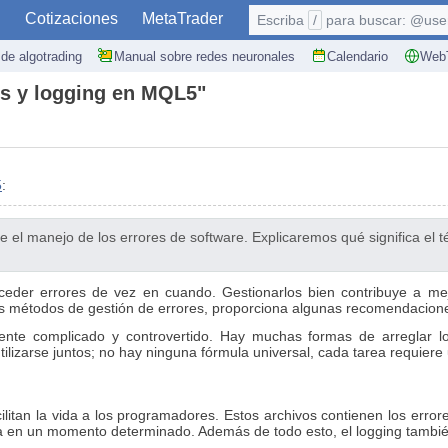
S
Cotizaciones
MetaTrader
Escriba
/
para buscar: @user,
de algotrading
Manual sobre redes neuronales
Calendario
WebT
res y logging en MQL5"
5
:
re el manejo de los errores de software. Explicaremos qué significa e
ceder errores de vez en cuando. Gestionarlos bien contribuye a me
os métodos de gestión de errores, proporciona algunas recomendacione
mente complicado y controvertido. Hay muchas formas de arreglar l
ilizarse juntos; no hay ninguna fórmula universal, cada tarea requier
ilitan la vida a los programadores. Estos archivos contienen los er
 en un momento determinado. Además de todo esto, el logging también si