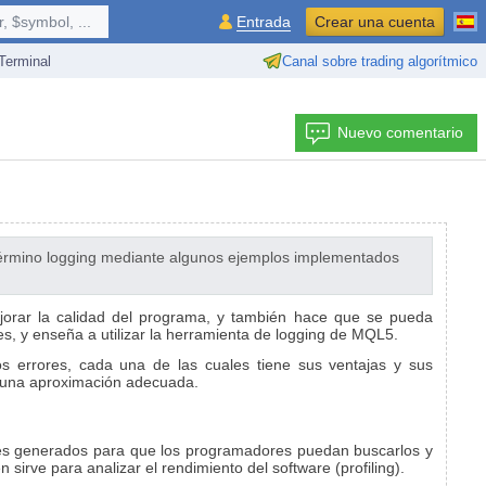
 $symbol, ...
Entrada
Crear una cuenta
erminal
Canal sobre trading algorítmico
Nuevo comentario
l término logging mediante algunos ejemplos implementados
jorar la calidad del programa, y también hace que se pueda
s, y enseña a utilizar la herramienta de logging de MQL5.
os errores, cada una de las cuales tiene sus ventajas y sus
e una aproximación adecuada.
rores generados para que los programadores puedan buscarlos y
rve para analizar el rendimiento del software (profiling).