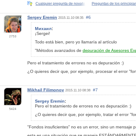
Cualquier pregunta de novato,
Preguntas de los principia
Sergey Eremin
#6
2015.11.10 08:35
Михаил
:
¡Sergei!
2753
Todo está bien, pero yo llamaría al artículo
"Métodos avanzados de
depuración de Asesores Ex
Pero el tratamiento de errores no es depuración :)
¿O quieres decir que, por ejemplo, procesar el error "f
Mikhail Filimonov
#7
2015.11.10 08:38
Sergey Eremin
:
Pero el tratamiento de errores no es depuración :)
5424
¿O quieres decir que, por ejemplo, tratar el error "
"Fondos insuficientes" no es un error, sino un mensaje p
esta es una situación que se maneja ESTÁNDARMENTE. Y