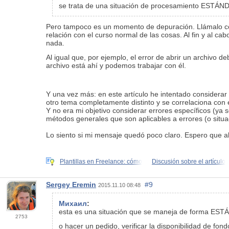
se trata de una situación de procesamiento ESTÁN
Pero tampoco es un momento de depuración. Llámalo com
relación con el curso normal de las cosas. Al fin y al 
nada.
Al igual que, por ejemplo, el error de abrir un archivo d
archivo está ahí y podemos trabajar con él.
Y una vez más: en este artículo he intentado considera
otro tema completamente distinto y se correlaciona con el
Y no era mi objetivo considerar errores específicos (ya
métodos generales que son aplicables a errores (o situac
Lo siento si mi mensaje quedó poco claro. Espero que a
Plantillas en Freelance: cómo
Discusión sobre el artículo
Sergey Eremin
#9
2015.11.10 08:48
Михаил
:
esta es una situación que se maneja de forma ESTÁ
2753
o hacer un pedido, verificar la disponibilidad de fond