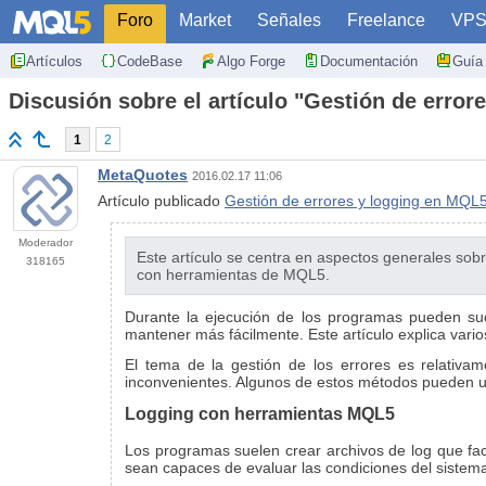
Foro
Market
Señales
Freelance
VP
Artículos
CodeBase
Algo Forge
Documentación
Guía 
Discusión sobre el artículo "Gestión de erro
1
2
MetaQuotes
2016.02.17 11:06
Artículo publicado
Gestión de errores y logging en MQL
Moderador
Este artículo se centra en aspectos generales sob
318165
con herramientas de MQL5.
Durante la ejecución de los programas pueden su
mantener más fácilmente. Este artículo explica vari
El tema de la gestión de los errores es relativa
inconvenientes. Algunos de estos métodos pueden ut
Logging con herramientas MQL5
Los programas suelen crear archivos de log que fac
sean capaces de evaluar las condiciones del sistema