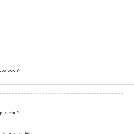
depuración?
depuración?
alizar un pedido.