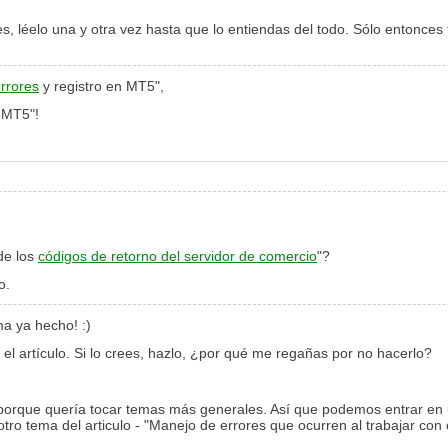
endes, léelo una y otra vez hasta que lo entiendas del todo. Sólo entonc
rrores
y registro en MT5",
 MT5"!
de los
códigos de retorno del servidor de comercio
"?
o.
ma ya hecho! :)
l artículo. Si lo crees, hazlo, ¿por qué me regañas por no hacerlo?
 porque quería tocar temas más generales. Así que podemos entrar en 
tro tema del articulo - "Manejo de errores que ocurren al trabajar con