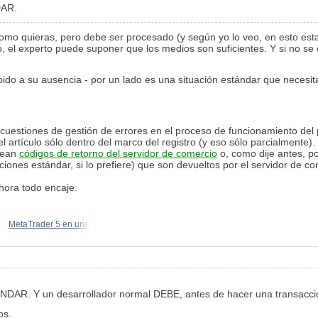
DAR.
o quieras, pero debe ser procesado (y según yo lo veo, en esto esta
cabo, el experto puede suponer que los medios son suficientes. Y si no
ebido a su ausencia - por un lado es una situación estándar que necesit
r cuestiones de gestión de errores en el proceso de funcionamiento de
 artículo sólo dentro del marco del registro (y eso sólo parcialmente).
 sean
códigos de retorno del servidor de comercio
o, como dije antes, po
iones estándar, si lo prefiere) que son devueltos por el servidor de c
hora todo encaje.
MetaTrader 5 en una
NDAR. Y un desarrollador normal DEBE, antes de hacer una transacci
os.