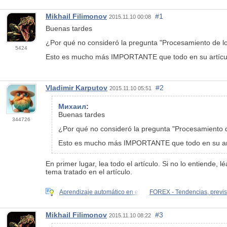
Mikhail Filimonov
#1
2015.11.10 00:08
Buenas tardes
¿Por qué no consideró la pregunta "Procesamiento de l
5424
Esto es mucho más IMPORTANTE que todo en su artícu
Vladimir Karputov
#2
2015.11.10 05:51
Михаил
:
Buenas tardes
344726
¿Por qué no consideró la pregunta "Procesamiento 
Esto es mucho más IMPORTANTE que todo en su art
En primer lugar, lea todo el artículo. Si no lo entiende
tema tratado en el artículo.
Aprendizaje automático en el
FOREX - Tendencias, previ
Mikhail Filimonov
#3
2015.11.10 08:22