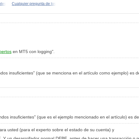
ntes
Cualquier pregunta de los
pertos
en MT5 con logging".
ondos insuficientes" (que se menciona en el artículo como ejemplo) es 
fondos insuficientes" (que es el ejemplo mencionado en el artículo) es 
ara usted (para el experto sobre el estado de su cuenta) y
 un desarrollador normal DEBE, antes de hacer una transacción o re