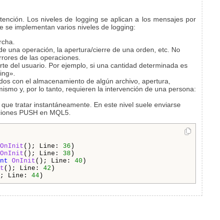
ención. Los niveles de logging se aplican a los mensajes por
te se implementan varios niveles de logging:
rcha.
n de una operación, la apertura/cierre de una orden, etc. No
rrores de las operaciones.
arte del usuario. Por ejemplo, si una cantidad determinada es
ing».
nados con el almacenamiento de algún archivo, apertura,
mismo y, por lo tanto, requieren la intervención de una persona:
que tratar instantáneamente. En este nivel suele enviarse
icaciones PUSH en MQL5.
OnInit
(); Line: 
36
OnInit
(); Line: 
38
nt
OnInit
(); Line: 
40
t
(); Line: 
42
; Line: 
44