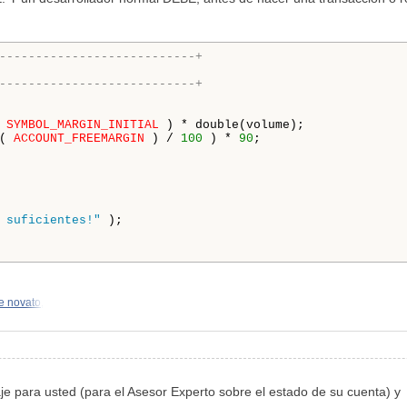
---------------------------+
---------------------------+ 
 
SYMBOL_MARGIN_INITIAL
 ) * double(volume);

( 
ACCOUNT_FREEMARGIN
 ) / 
100
 ) * 
90
 suficientes!"
 );

e novato,
je para usted (para el Asesor Experto sobre el estado de su cuenta) y