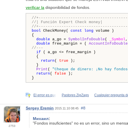
verificar la
disponibilidad de fondos.
//+---------------------------------------
//| Función Expert Check money|
//+---------------------------------------
bool
 CheckMoney( 
const
long
 volume )

{

double
 a_go = 
SymbolInfoDouble
( 
_Symbol
,
double
 free_margin = ( 
AccountInfoDouble
//--- 
if
 ( a_go <= free_margin )

  {

return
( 
true
 );

  }

Print
( 
"Cheque de dinero: ¡No hay fondos
return
( 
false
 );

}
El error es que
Pastores ZigZags
Cualquier pregunta d
Sergey Eremin
#8
2015.11.10 08:45
Михаил
:
"Fondos insuficientes" no es un error, sino un mensa
2753