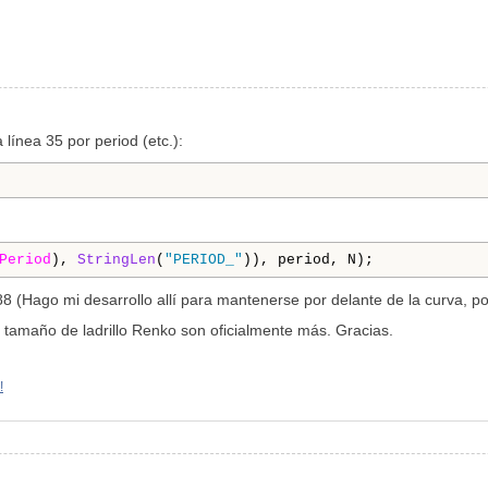
 línea 35 por period (etc.):
Period
), 
StringLen
(
"PERIOD_"
)), period, N);
8 (Hago mi desarrollo allí para mantenerse por delante de la curva, por
tamaño de ladrillo Renko son oficialmente más. Gracias.
!