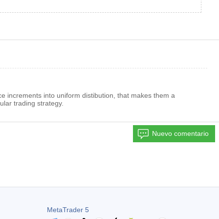
ice increments into uniform distibution, that makes them a
lar trading strategy.
Nuevo comentario
MetaTrader 5