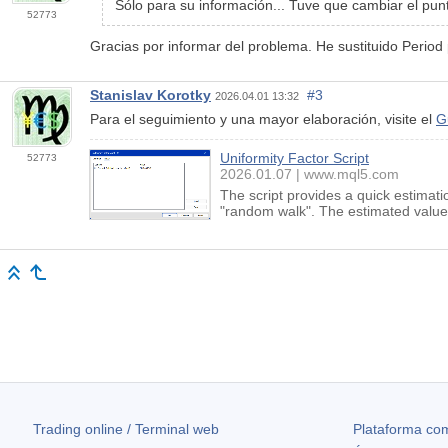
Sólo para su información... Tuve que cambiar el punto
52773
Gracias por informar del problema. He sustituido Period
Stanislav Korotky
#3
2026.04.01 13:32
Para el seguimiento y una mayor elaboración, visite el
G
Uniformity Factor Script
52773
2026.01.07
www.mql5.com
The script provides a quick estimati
"random walk". The estimated value 
Trading online / Terminal web
Plataforma com