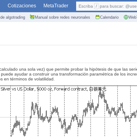
S
Cotizaciones
MetaTrader
Escriba
/
para buscar: @user,
de algotrading
Manual sobre redes neuronales
Calendario
WebT
, calculado una sola vez) que permite probar la hipótesis de que las se
puede ayudar a construir una transformación paramétrica de los incre
 en términos de volatilidad.