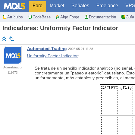
Foro
Market
Señales
Freelance
VP
Artículos
CodeBase
Algo Forge
Documentación
Guía 
Indicadores: Uniformity Factor Indicator
Automated-Trading
2025.05.21 11:38
Uniformity Factor Indicator
:
Administrador
Se trata de un sencillo indicador analítico (no señal
concretamente un "paseo aleatorio" gaussiano. Esto 
111673
uniformemente, más estables y predecibles, al menos