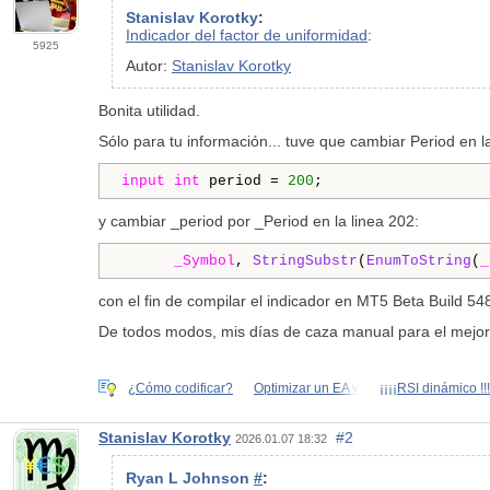
Stanislav Korotky
:
Indicador del factor de uniformidad
:
5925
Autor:
Stanislav Korotky
Bonita utilidad.
Sólo para tu información... tuve que cambiar Period en la
input
int
 period = 
200
;
y cambiar _period por _Period en la linea 202:
_Symbol
, 
StringSubstr
(
EnumToString
(
_
con el fin de compilar el indicador en MT5 Beta Build 548
De todos modos, mis días de caza manual para el mejor 
¿Cómo codificar?
Optimizar un EA y
¡¡¡¡RSI dinámico !!!
Stanislav Korotky
#2
2026.01.07 18:32
Ryan L Johnson
#
: