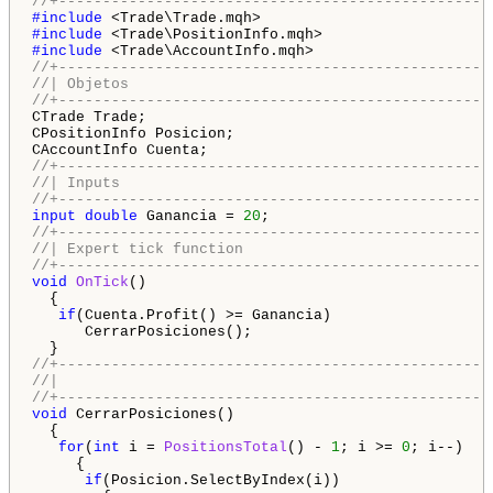
//+-------------------------------------------------
#include 
#include 
#include 
//+-------------------------------------------------
//| Objetos                                         
//+-------------------------------------------------
CTrade Trade;

CPositionInfo Posicion;

//+-------------------------------------------------
//| Inputs                                          
//+-------------------------------------------------
input
double
 Ganancia = 
20
//+-------------------------------------------------
//| Expert tick function                            
//+-------------------------------------------------
void
OnTick
()

  {

if
(Cuenta.Profit() >= Ganancia)

      CerrarPosiciones();

//+-------------------------------------------------
//|                                                 
//+-------------------------------------------------
void
 CerrarPosiciones()

  {

for
(
int
 i = 
PositionsTotal
() - 
1
; i >= 
0
; i--)

     {

if
(Posicion.SelectByIndex(i))
