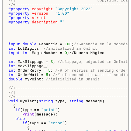
//|                                   Copyright 2022
//+-------------------------------------------------
#property 
copyright
"Copyright 2022"
#property 
version
"1.00"
#property 
strict
#property 
description
""
input
double
 Ganancia = 
100
;
//Ganancia en la moneda 
int
 LotDigits; 
//initialized in OnInit
input
int
 MagicNumber = 
0
;//Numero Mágico

int
 MaxSlippage = 
3
; 
//slippage, adjusted in OnInit
int
int
 OrderRetry = 
5
; 
//# of retries if sending order 
int
 OrderWait = 
5
; 
//# of seconds to wait if sending
double
 myPoint; 
//initialized in OnInit
//+-------------------------------------------------
//|                                                 
//+-------------------------------------------------
void
 myAlert(
string
 type, 
string
 message)

  {

if
(type == 
"print"
)

Print
(message);

else
if
(type == 
"error"
)

        {
