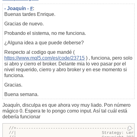
- Joaquín -
#
:
Buenas tardes Enrique.
Gracias de nuevo.
Probando el sistema, no me funciona.
¿Alguna idea a que puede deberse?
Respecto al codigo que mandé (
https://www.mql5.com/es/code/23715
) , funciona, pero solo
si abro y cierro el broker. Delante mia lo veo pasar por el
nivel requerido, cierro y abro broker y en ese momento si
funciona.
Gracias.
Buena semana.
Joaquín, disculpa es que ahora voy muy liado. Pon número
mágico 0. Espera te lo pongo como input. Así tal cuál está
debería funcionar
//+-------------------------------------------------
//|                                   Strategy: Cerr