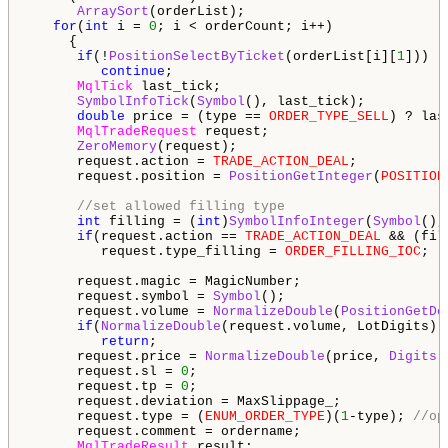
ArraySort
(orderList);

for
(
int
 i = 
0
; i < orderCount; i++)

     {

if
(!
PositionSelectByTicket
(orderList[i][
1
]))

continue
;

MqlTick
 last_tick;

SymbolInfoTick
(
Symbol
(), last_tick);

double
 price = (type == 
ORDER_TYPE_SELL
) ? las
MqlTradeRequest
 request;

ZeroMemory
(request);

      request.action = 
TRADE_ACTION_DEAL
;

      request.position = 
PositionGetInteger
(
POSITION
//set allowed filling type
int
 filling = (
int
)
SymbolInfoInteger
(
Symbol
(),
if
(request.action == 
TRADE_ACTION_DEAL
 && (fil
         request.type_filling = 
ORDER_FILLING_IOC
;

      request.magic = MagicNumber;

      request.symbol = 
Symbol
();

      request.volume = 
NormalizeDouble
(
PositionGetDo
if
(
NormalizeDouble
(request.volume, LotDigits) 
return
;

      request.price = 
NormalizeDouble
(price, 
Digits
(
      request.sl = 
0
;

      request.tp = 
0
;

      request.deviation = MaxSlippage_;

      request.type = (
ENUM_ORDER_TYPE
)(
1
-type); 
//op
      request.comment = ordername;

MqlTradeResult
 result;
