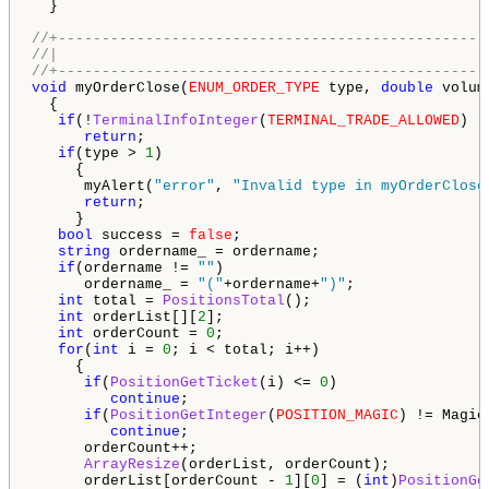
  }

//+-------------------------------------------------
//|                                                 
//+-------------------------------------------------
void
 myOrderClose(
ENUM_ORDER_TYPE
 type, 
double
 volum
  {

if
(!
TerminalInfoInteger
(
TERMINAL_TRADE_ALLOWED
) |
return
;

if
(type > 
1
)

     {

      myAlert(
"error"
, 
"Invalid type in myOrderClose
return
;

     }

bool
 success = 
false
;

string
 ordername_ = ordername;

if
(ordername != 
""
)

      ordername_ = 
"("
+ordername+
")"
;

int
 total = 
PositionsTotal
();

int
 orderList[][
2
];

int
 orderCount = 
0
;

for
(
int
 i = 
0
; i < total; i++)

     {

if
(
PositionGetTicket
(i) <= 
0
)

continue
;

if
(
PositionGetInteger
(
POSITION_MAGIC
) != Magic
continue
;

      orderCount++;

ArrayResize
(orderList, orderCount);

      orderList[orderCount - 
1
][
0
] = (
int
)
PositionGe