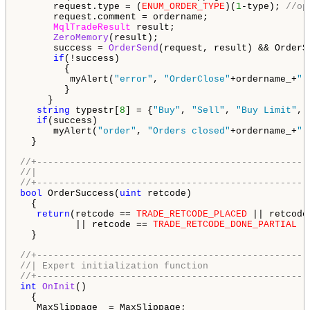
      request.type = (
ENUM_ORDER_TYPE
)(
1
-type); 
//op
      request.comment = ordername;

MqlTradeResult
 result;

ZeroMemory
(result);

      success = 
OrderSend
(request, result) && OrderS
if
(!success)

        {

         myAlert(
"error"
, 
"OrderClose"
+ordername_+
" 
        }

     }

string
 typestr[
8
] = {
"Buy"
, 
"Sell"
, 
"Buy Limit"
, 
if
(success)

      myAlert(
"order"
, 
"Orders closed"
+ordername_+
":
  }

//+-------------------------------------------------
//|                                                 
//+-------------------------------------------------
bool
 OrderSuccess(
uint
 retcode)

  {

return
(retcode == 
TRADE_RETCODE_PLACED
 || retcode
          || retcode == 
TRADE_RETCODE_DONE_PARTIAL
 |
  }

//+-------------------------------------------------
//| Expert initialization function                  
//+-------------------------------------------------
int
OnInit
()

  {
