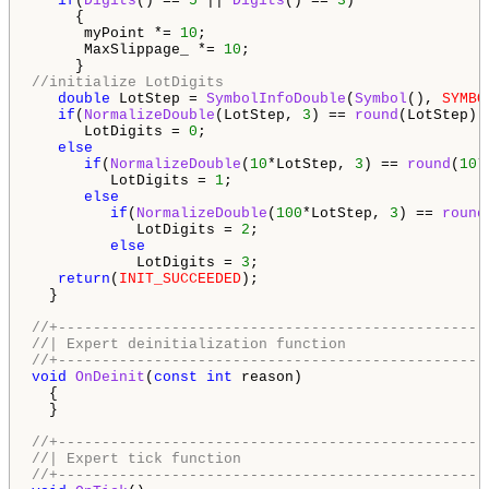
if
(
Digits
() == 
5
 || 
Digits
() == 
3
)

     {

      myPoint *= 
10
;

      MaxSlippage_ *= 
10
;

//initialize LotDigits
double
 LotStep = 
SymbolInfoDouble
(
Symbol
(), 
SYMBO
if
(
NormalizeDouble
(LotStep, 
3
) == 
round
(LotStep))

      LotDigits = 
0
;

else
if
(
NormalizeDouble
(
10
*LotStep, 
3
) == 
round
(
10
*
         LotDigits = 
1
;

else
if
(
NormalizeDouble
(
100
*LotStep, 
3
) == 
round
            LotDigits = 
2
;

else
            LotDigits = 
3
;

return
(
INIT_SUCCEEDED
);

  }

//+-------------------------------------------------
//| Expert deinitialization function                
//+-------------------------------------------------
void
OnDeinit
(
const
int
 reason)

  {

  }

//+-------------------------------------------------
//| Expert tick function                            
//+-------------------------------------------------