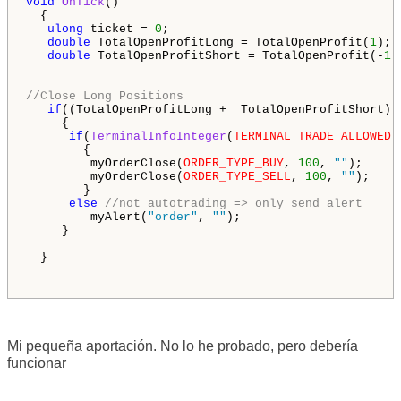
void
OnTick
()

  {

ulong
 ticket = 
0
;

double
 TotalOpenProfitLong = TotalOpenProfit(
1
);

double
 TotalOpenProfitShort = TotalOpenProfit(-
1
);
//Close Long Positions
if
((TotalOpenProfitLong +  TotalOpenProfitShort) >
     {

if
(
TerminalInfoInteger
(
TERMINAL_TRADE_ALLOWED
)
        {

         myOrderClose(
ORDER_TYPE_BUY
, 
100
, 
""
);

         myOrderClose(
ORDER_TYPE_SELL
, 
100
, 
""
);

        }

else
//not autotrading => only send alert
         myAlert(
"order"
, 
""
);

     }

  }

Mi pequeña aportación. No lo he probado, pero debería
funcionar