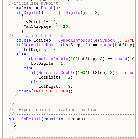
//initialize myPoint
   myPoint = 
Point
();

if
(
Digits
() == 
5
 || 
Digits
() == 
3
)

     {

      myPoint *= 
10
;

      MaxSlippage_ *= 
10
;

//initialize LotDigits
double
 LotStep = 
SymbolInfoDouble
(
Symbol
(), 
SYMBO
if
(
NormalizeDouble
(LotStep, 
3
) == 
round
(LotStep))

      LotDigits = 
0
;

else
if
(
NormalizeDouble
(
10
*LotStep, 
3
) == 
round
(
10
*
         LotDigits = 
1
;

else
if
(
NormalizeDouble
(
100
*LotStep, 
3
) == 
round
            LotDigits = 
2
;

else
            LotDigits = 
3
;

return
(
INIT_SUCCEEDED
);

  }

//+-------------------------------------------------
//| Expert deinitialization function                
//+-------------------------------------------------
void
OnDeinit
(
const
int
 reason)

  {

  }

//+-------------------------------------------------