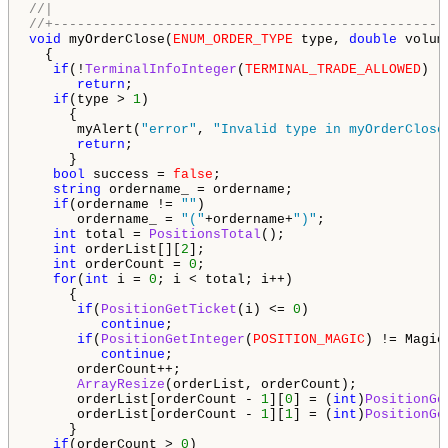
//|                                                 
//+-------------------------------------------------
void
 myOrderClose(
ENUM_ORDER_TYPE
 type, 
double
 volum
  {

if
(!
TerminalInfoInteger
(
TERMINAL_TRADE_ALLOWED
) |
return
;

if
(type > 
1
)

     {

      myAlert(
"error"
, 
"Invalid type in myOrderClose
return
;

     }

bool
 success = 
false
;

string
 ordername_ = ordername;

if
(ordername != 
""
)

      ordername_ = 
"("
+ordername+
")"
;

int
 total = 
PositionsTotal
();

int
 orderList[][
2
];

int
 orderCount = 
0
;

for
(
int
 i = 
0
; i < total; i++)

     {

if
(
PositionGetTicket
(i) <= 
0
)

continue
;

if
(
PositionGetInteger
(
POSITION_MAGIC
) != Magic
continue
;

      orderCount++;

ArrayResize
(orderList, orderCount);

      orderList[orderCount - 
1
][
0
] = (
int
)
PositionGe
      orderList[orderCount - 
1
][
1
] = (
int
)
PositionGe
     }

if
(orderCount > 
0
)
