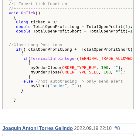
//| Expert tick function                            
//+-------------------------------------------------
void
OnTick
()

  {

ulong
 ticket = 
0
;

double
 TotalOpenProfitLong = TotalOpenProfit(
1
);

double
 TotalOpenProfitShort = TotalOpenProfit(-
1
);
//Close Long Positions
if
((TotalOpenProfitLong +  TotalOpenProfitShort) >
     {

if
(
TerminalInfoInteger
(
TERMINAL_TRADE_ALLOWED
)
        {

         myOrderClose(
ORDER_TYPE_BUY
, 
100
, 
""
);

         myOrderClose(
ORDER_TYPE_SELL
, 
100
, 
""
);

        }

else
//not autotrading => only send alert
         myAlert(
"order"
, 
""
);

     }

  }

Joaquin Antoni Torres Galindo
2022.09.19 22:10
#8