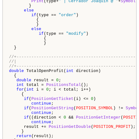
Print
(type+
" | Cerrador Joaquin @ "
+
Symbol
(
        }

else
if
(type == 
"order"
)

           {

           }

else
if
(type == 
"modify"
)

              {

              }

  }

//+-------------------------------------------------
//|                                                 
//+-------------------------------------------------
double
 TotalOpenProfit(
int
 direction)

  {

double
 result = 
0
;

int
 total = 
PositionsTotal
();

for
(
int
 i = 
0
; i < total; i++)

     {

if
(
PositionGetTicket
(i) <= 
0
)

continue
;

if
(
PositionGetString
(
POSITION_SYMBOL
) != 
Symbo
continue
;

if
((direction < 
0
 && 
PositionGetInteger
(
POSITI
continue
;

      result += 
PositionGetDouble
(
POSITION_PROFIT
);

     }

return
(result);
