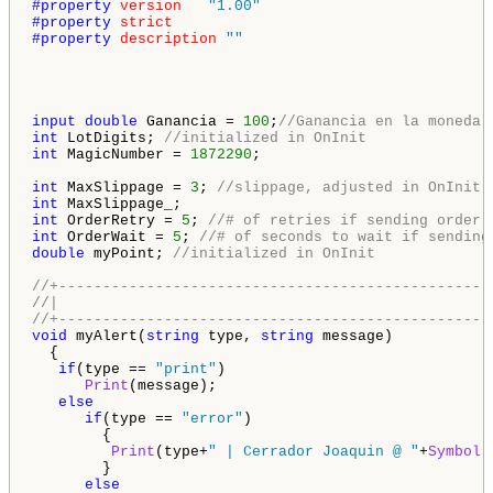
#property 
version
"1.00"
#property 
strict
#property 
description
""
input
double
 Ganancia = 
100
;
//Ganancia en la moneda 
int
 LotDigits; 
//initialized in OnInit
int
 MagicNumber = 
1872290
;

int
 MaxSlippage = 
3
; 
//slippage, adjusted in OnInit
int
int
 OrderRetry = 
5
; 
//# of retries if sending order 
int
 OrderWait = 
5
; 
//# of seconds to wait if sending
double
 myPoint; 
//initialized in OnInit
//+-------------------------------------------------
//|                                                 
//+-------------------------------------------------
void
 myAlert(
string
 type, 
string
 message)

  {

if
(type == 
"print"
)

Print
(message);

else
if
(type == 
"error"
)

        {

Print
(type+
" | Cerrador Joaquin @ "
+
Symbol
(
        }

else