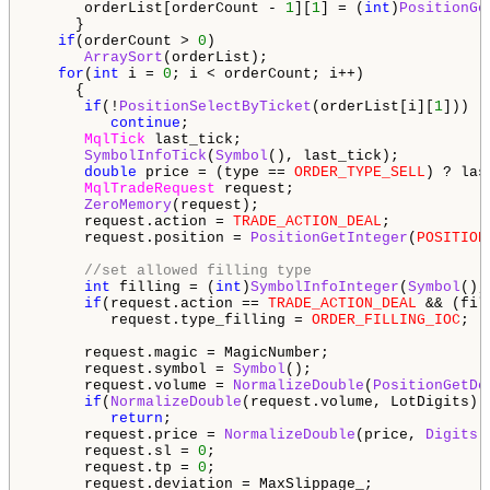
      orderList[orderCount - 
1
][
1
] = (
int
)
PositionGe
     }

if
(orderCount > 
0
)

ArraySort
(orderList);

for
(
int
 i = 
0
; i < orderCount; i++)

     {

if
(!
PositionSelectByTicket
(orderList[i][
1
]))

continue
;

MqlTick
 last_tick;

SymbolInfoTick
(
Symbol
(), last_tick);

double
 price = (type == 
ORDER_TYPE_SELL
) ? las
MqlTradeRequest
 request;

ZeroMemory
(request);

      request.action = 
TRADE_ACTION_DEAL
;

      request.position = 
PositionGetInteger
(
POSITION
//set allowed filling type
int
 filling = (
int
)
SymbolInfoInteger
(
Symbol
(),
if
(request.action == 
TRADE_ACTION_DEAL
 && (fil
         request.type_filling = 
ORDER_FILLING_IOC
;

      request.magic = MagicNumber;

      request.symbol = 
Symbol
();

      request.volume = 
NormalizeDouble
(
PositionGetDo
if
(
NormalizeDouble
(request.volume, LotDigits) 
return
;

      request.price = 
NormalizeDouble
(price, 
Digits
(
      request.sl = 
0
;

      request.tp = 
0
;

      request.deviation = MaxSlippage_;
