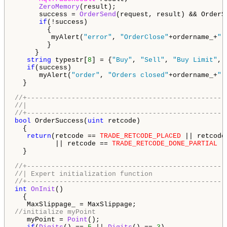
ZeroMemory
(result);

      success = 
OrderSend
(request, result) && OrderS
if
(!success)

        {

         myAlert(
"error"
, 
"OrderClose"
+ordername_+
" 
        }

     }

string
 typestr[
8
] = {
"Buy"
, 
"Sell"
, 
"Buy Limit"
, 
if
(success)

      myAlert(
"order"
, 
"Orders closed"
+ordername_+
":
  }

//+-------------------------------------------------
//|                                                 
//+-------------------------------------------------
bool
 OrderSuccess(
uint
 retcode)

  {

return
(retcode == 
TRADE_RETCODE_PLACED
 || retcode
          || retcode == 
TRADE_RETCODE_DONE_PARTIAL
 |
  }

//+-------------------------------------------------
//| Expert initialization function                  
//+-------------------------------------------------
int
OnInit
()

  {

//initialize myPoint
   myPoint = 
Point
();
