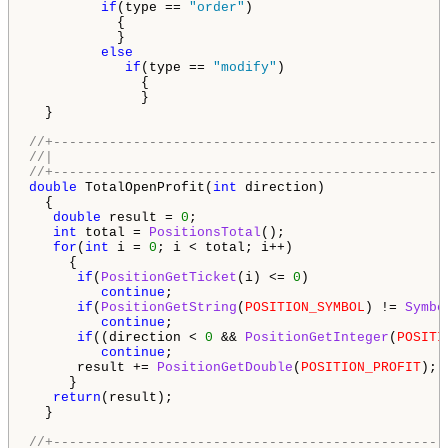
if
(type == 
"order"
)

           {

           }

else
if
(type == 
"modify"
)

              {

              }

  }

//+-------------------------------------------------
//|                                                 
//+-------------------------------------------------
double
 TotalOpenProfit(
int
 direction)

  {

double
 result = 
0
;

int
 total = 
PositionsTotal
();

for
(
int
 i = 
0
; i < total; i++)

     {

if
(
PositionGetTicket
(i) <= 
0
)

continue
;

if
(
PositionGetString
(
POSITION_SYMBOL
) != 
Symbo
continue
;

if
((direction < 
0
 && 
PositionGetInteger
(
POSITI
continue
;

      result += 
PositionGetDouble
(
POSITION_PROFIT
);

     }

return
(result);

  }

//+-------------------------------------------------