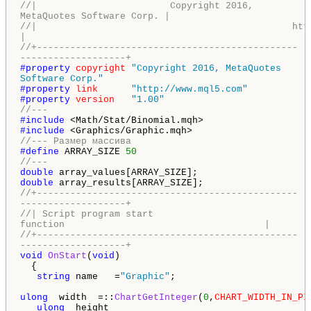
//| Copyright 2016,
MetaQuotes Software Corp. |
//| http://www.mq
|
//+-----------------------------------------------
-------------------+
#property
copyright
"Copyright 2016, MetaQuotes
Software Corp."
#property
link
"http://www.mql5.com"
#property
version
"1.00"
//---
#include
<Math/Stat/Binomial.mqh>
#include
<Graphics/Graphic.mqh>
//--- Размер массива
#define
ARRAY_SIZE
50
//---
double
array_values[ARRAY_SIZE];
double
array_results[ARRAY_SIZE];
//+-----------------------------------------------
-------------------+
//| Script program start
function |
//+-----------------------------------------------
-------------------+
void
OnStart
(
void
)
{
string
name =
"Graphic"
;
ulong
width =::
ChartGetInteger
(
0
,
CHART_WIDTH_IN_PI
ulong
height