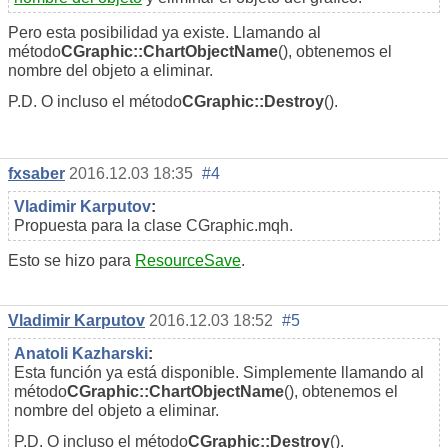
Pero esta posibilidad ya existe. Llamando al
método
CGraphic::ChartObjectName
(), obtenemos el
nombre del objeto a eliminar.
P.D. O incluso el método
CGraphic::Destroy
().
fxsaber
2016.12.03 18:35
#4
Vladimir Karputov
:
Propuesta para la clase CGraphic.mqh.
Esto se hizo para
ResourceSave
.
Vladimir Karputov
2016.12.03 18:52
#5
Anatoli Kazharski
:
Esta función ya está disponible. Simplemente llamando al
método
CGraphic::ChartObjectName
(), obtenemos el
nombre del objeto a eliminar.
P.D. O incluso el método
CGraphic::Destroy
().