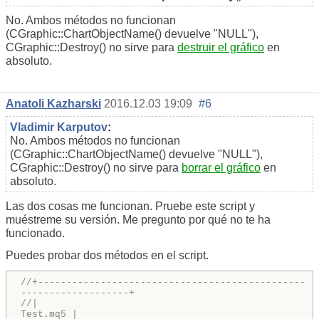
No. Ambos métodos no funcionan
(CGraphic::ChartObjectName() devuelve "NULL"),
CGraphic::Destroy() no sirve para
destruir el gráfico
en
absoluto.
Anatoli Kazharski
2016.12.03 19:09
#6
Vladimir Karputov
:
No. Ambos métodos no funcionan
(CGraphic::ChartObjectName() devuelve "NULL"),
CGraphic::Destroy() no sirve para
borrar el gráfico
en
absoluto.
Las dos cosas me funcionan. Pruebe este script y
muéstreme su versión. Me pregunto por qué no te ha
funcionado.
Puedes probar dos métodos en el script.
//+-----------------------------------------------
-------------------+
//
Test.mq5 |