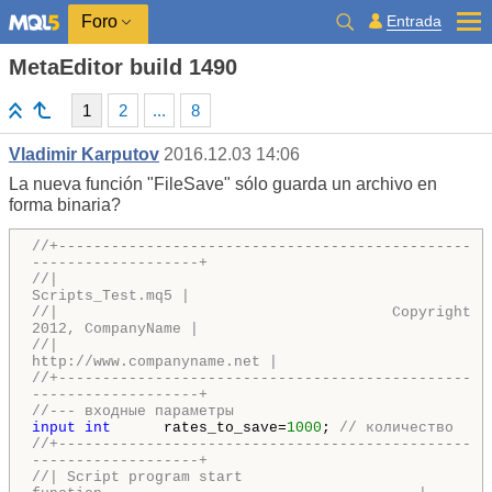
Entrada
Foro
MetaEditor build 1490
1
2
...
8
Vladimir Karputov
2016.12.03 14:06
La nueva función "FileSave" sólo guarda un archivo en
forma binaria?
//+-----------------------------------------------
-------------------+
//|
Scripts_Test.mq5 |
//| Copyright
2012, CompanyName |
//|
http://www.companyname.net |
//+-----------------------------------------------
-------------------+
//--- входные параметры
input
int
rates_to_save=
1000
;
// количество
//+-----------------------------------------------
-------------------+
//| Script program start