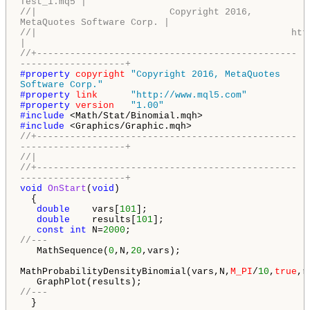
Test_1.mq5 |
//| Copyright 2016,
MetaQuotes Software Corp. |
//| http://www.mq
|
//+-----------------------------------------------
-------------------+
#property
copyright
"Copyright 2016, MetaQuotes
Software Corp."
#property
link
"http://www.mql5.com"
#property
version
"1.00"
#include
<Math/Stat/Binomial.mqh>
#include
<Graphics/Graphic.mqh>
//+-----------------------------------------------
-------------------+
//|
//+-----------------------------------------------
-------------------+
void
OnStart
(
void
)
{
double
vars[
101
];
double
results[
101
];
const
int
N=
2000
;
//---
MathSequence(
0
,N,
20
,vars);
MathProbabilityDensityBinomial(vars,N,
M_PI
/
10
,
true
,r
GraphPlot(results);
//---
}