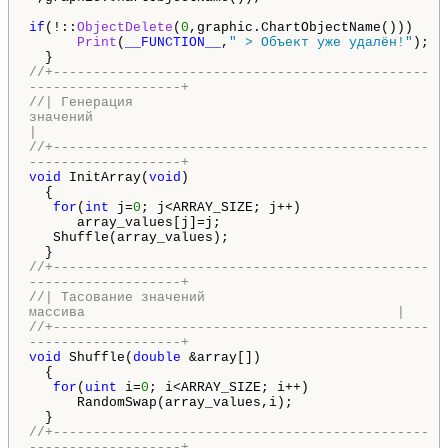
if
(!::
ObjectDelete
(
0
,graphic.ChartObjectName()))
Print
(
__FUNCTION__
,
" > Объект уже удалён!"
);
}
//+-----------------------------------------------
-------------------+
//| Генерация
значени
|
//+-----------------------------------------------
-------------------+
void
InitArray(
void
)
{
for
(
int
j=
0
; j<ARRAY_SIZE; j++)
array_values[j]=j;
Shuffle(array_values);
}
//+-----------------------------------------------
-------------------+
//| Тасование значений
массива |
//+-----------------------------------------------
-------------------+
void
Shuffle(
double
&array[])
{
for
(
uint
i=
0
; i<ARRAY_SIZE; i++)
RandomSwap(array_values,i);
}
//+-----------------------------------------------
-------------------+