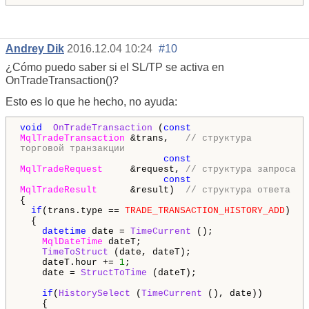
Andrey Dik
2016.12.04 10:24
#10
¿Cómo puedo saber si el SL/TP se activa en
OnTradeTransaction()?
Esto es lo que he hecho, no ayuda:
void
OnTradeTransaction
(
const
MqlTradeTransaction
&trans,
// структура
торговой транзакции
const
MqlTradeRequest
&request,
// структура запроса
const
MqlTradeResult
&result)
// структура ответа
{
if
(trans.type ==
TRADE_TRANSACTION_HISTORY_ADD
)
{
datetime
date =
TimeCurrent
();
MqlDateTime
dateT;
TimeToStruct
(date, dateT);
dateT.hour +=
1
;
date =
StructToTime
(dateT);
if
(
HistorySelect
(
TimeCurrent
(), date))
{