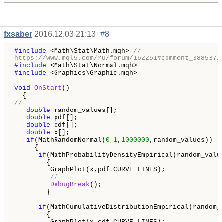
fxsaber
2016.12.03 21:13
#8
#include
<Math\Stat\Math.mqh>
//
https://www.mql5.com/ru/forum/162251#comment_3885372
#include
<Math\Stat\Normal.mqh>
#include
<Graphics\Graphic.mqh>
void
OnStart
()
{
//---
double
random_values[];
double
pdf[];
double
cdf[];
double
x[];
if
(MathRandomNormal(
0
,
1
,
1000000
,random_values))
{
if
(MathProbabilityDensityEmpirical(random_valu
{
GraphPlot(x,pdf,CURVE_LINES);
//---
DebugBreak
();
}
if
(MathCumulativeDistributionEmpirical(random_
{
GraphPlot(x,cdf,CURVE_LINES);