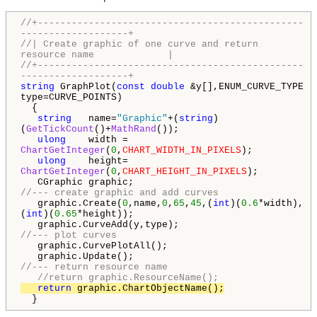
//+-----------------------------------------------
-------------------+
//| Create graphic of one curve and return
resource name |
//+-----------------------------------------------
-------------------+
string
GraphPlot(
const
double
&y[],ENUM_CURVE_TYPE
type=CURVE_POINTS)
{
string
name=
"Graphic"
+(
string
)
(
GetTickCount
()+
MathRand
());
ulong
width =
ChartGetInteger
(
0
,
CHART_WIDTH_IN_PIXELS
);
ulong
height=
ChartGetInteger
(
0
,
CHART_HEIGHT_IN_PIXELS
);
CGraphic graphic;
//--- create graphic and add curves
graphic.Create(
0
,name,
0
,
65
,
45
,(
int
)(
0.6
*width),
(
int
)(
0.65
*height));
graphic.CurveAdd(y,type);
//--- plot curves
graphic.CurvePlotAll();
graphic.Update();
//--- return resource name
//return graphic.ResourceName();
return
graphic.ChartObjectName();
}