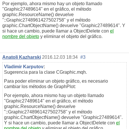
Por ejemplo, ahora mismo hay un objeto llamado
"Graphic27489614" en el gráfico, el método
graphic.ResourceName() devuelve
"::Graphic2748961427502758" y el método
graphic.ChartObjectName() devuelve "Graphic27489614". Y
si hace un cambio, puede llamar a ObjectDelete con
el
nombre del objeto
y eliminar el objeto del gráfico.
Anatoli Kazharski
2016.12.03 18:34
#3
Vladimir Karputov
:
Sugerencia para la clase CGraphic.mqh.
Para poder eliminar un objeto gráfico, es necesario
cambiar los métodos de GraphPlot:
Por ejemplo, ahora mismo hay un objeto llamado
"Graphic27489614" en el gráfico, el método
graphic.ResourceName() devuelve
"::Graphic2748961427502758" y el método
graphic.ChartObjectName() devuelve "Graphic27489614".
Y si hace un cambio, puede llamar a ObjectDelete con
el
nombre del objeto
y eliminar el objeto del gráfico.