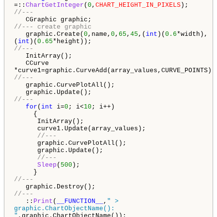
=::
ChartGetInteger
(
0
,
CHART_HEIGHT_IN_PIXELS
);
//---
CGraphic graphic;
//--- create graphic
graphic.Create(
0
,name,
0
,
65
,
45
,(
int
)(
0.6
*width),
(
int
)(
0.65
*height));
//---
InitArray();
CCurve
*curve1=graphic.CurveAdd(array_values,CURVE_POINTS);
//---
graphic.CurvePlotAll();
graphic.Update();
//---
for
(
int
i=
0
; i<
10
; i++)
{
InitArray();
curve1.Update(array_values);
//---
graphic.CurvePlotAll();
graphic.Update();
//---
Sleep
(
500
);
}
//---
graphic.Destroy();
//---
::
Print
(
__FUNCTION__
,
" >
graphic.ChartObjectName():
"
,graphic.ChartObjectName());