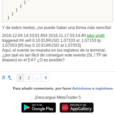
}
}
}
}
}
Y de todos modos, ¡no puede haber una forma más sencilla!
2016.12.04 14:33:01.854
2016.11.17 03:14:40
take profit
triggered #4 sell 0.10 EURUSD 1.07103 sl: 1.07153 tp:
1.07053 [#5 buy 0.10 EURUSD at 1.07053].
Aquí, el evento se muestra en los registros de la terminal,
¿por qué es tan fácil de conseguir este evento (SL / TP de
disparo) en el EA? ¿O es posible?
1
2
...
8
Para añadir comentario, por favor
Autorícese
o
regístrese
¡Descargue
MetaTrader 5