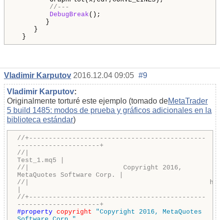
//---
DebugBreak
();
}
}
}
Vladimir Karputov
2016.12.04 09:05
#9
Vladimir Karputov
:
Originalmente torturé este ejemplo (tomado de
MetaTrader
5 build 1485: modos de prueba y gráficos adicionales en la
biblioteca estándar
)
//+---------------------------------------------
---------------------+
//
Test_1.mq5 |
//| Copyright 2016,
MetaQuotes Software Corp. |
//| http://www.mq
|
//+---------------------------------------------
---------------------+
#property
copyright
"Copyright 2016, MetaQuotes
Software Corp."