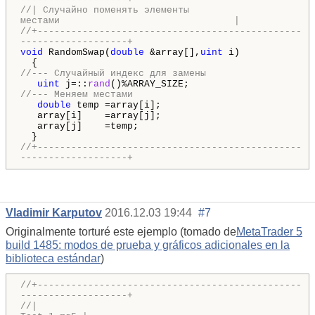
//| Случайно поменять элементы
местами |
//+-----------------------------------------------
-------------------+
void
RandomSwap(
double
&array[],
uint
i)
{
//--- Случайный индекс для замены
uint
j=::
rand
()%ARRAY_SIZE;
//--- Меняем местами
double
temp =array[i];
array[i] =array[j];
array[j] =temp;
}
//+-----------------------------------------------
-------------------+
Vladimir Karputov
2016.12.03 19:44
#7
Originalmente torturé este ejemplo (tomado de
MetaTrader 5
build 1485: modos de prueba y gráficos adicionales en la
biblioteca estándar
)
//+-----------------------------------------------
-------------------+
//