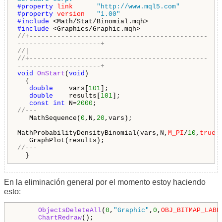
#property
link
"http://www.mql5.com"
#property
version
"1.00"
#include
<Math/Stat/Binomial.mqh>
#include
<Graphics/Graphic.mqh>
//+---------------------------------------------
---------------------+
//|
//+---------------------------------------------
---------------------+
void
OnStart
(
void
)
{
double
vars[
101
];
double
results[
101
];
const
int
N=
2000
;
//---
MathSequence(
0
,N,
20
,vars);
MathProbabilityDensityBinomial(vars,N,
M_PI
/
10
,
true
,
GraphPlot(results);
//---
}
En la eliminación general por el momento estoy haciendo
esto:
ObjectsDeleteAll
(
0
,
"Graphic"
,
0
,
OBJ_BITMAP_LABE
ChartRedraw
();