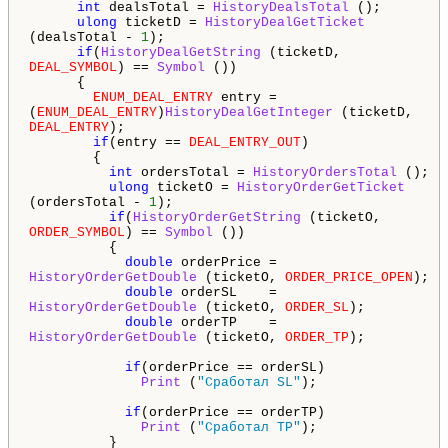
int
dealsTotal =
HistoryDealsTotal
();
ulong
ticketD =
HistoryDealGetTicket
(dealsTotal -
1
);
if
(
HistoryDealGetString
(ticketD,
DEAL_SYMBOL
) ==
Symbol
())
{
ENUM_DEAL_ENTRY
entry =
(
ENUM_DEAL_ENTRY
)
HistoryDealGetInteger
(ticketD,
DEAL_ENTRY
);
if
(entry ==
DEAL_ENTRY_OUT
)
{
int
ordersTotal =
HistoryOrdersTotal
();
ulong
ticketO =
HistoryOrderGetTicket
(ordersTotal -
1
);
if
(
HistoryOrderGetString
(ticketO,
ORDER_SYMBOL
) ==
Symbol
())
{
double
orderPrice =
HistoryOrderGetDouble
(ticketO,
ORDER_PRICE_OPEN
);
double
orderSL =
HistoryOrderGetDouble
(ticketO,
ORDER_SL
);
double
orderTP =
HistoryOrderGetDouble
(ticketO,
ORDER_TP
);
if
(orderPrice == orderSL)
Print
(
"Сработал SL"
);
if
(orderPrice == orderTP)
Print
(
"Сработал TP"
);
}