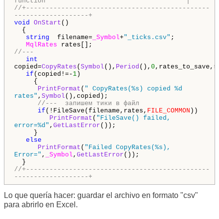
function |
//+-----------------------------------------------
-------------------+
void
OnStart
()
{
string
filename=
_Symbol
+
"_ticks.csv"
;
MqlRates
rates[];
//---
int
copied=
CopyRates
(
Symbol
(),
Period
(),
0
,rates_to_save,r
if
(copied!=-
1
)
{
PrintFormat
(
" CopyRates(%s) copied %d
rates"
,
Symbol
(),copied);
//--- запишем тики в файл
if
(!FileSave(filename,rates,
FILE_COMMON
))
PrintFormat
(
"FileSave() failed,
error=%d"
,
GetLastError
());
}
else
PrintFormat
(
"Failed CopyRates(%s),
Error="
,
_Symbol
,
GetLastError
());
}
//+-----------------------------------------------
-------------------+
Lo que quería hacer: guardar el archivo en formato "csv"
para abrirlo en Excel.