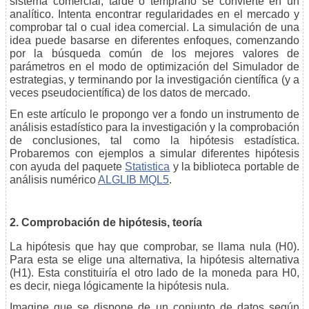
sistema comercial, tarde o temprano se convierte en un
analítico. Intenta encontrar regularidades en el mercado y
comprobar tal o cual idea comercial. La simulación de una
idea puede basarse en diferentes enfoques, comenzando
por la búsqueda común de los mejores valores de
parámetros en el modo de optimización del Simulador de
estrategias, y terminando por la investigación científica (y a
veces pseudocientífica) de los datos de mercado.
En este artículo le propongo ver a fondo un instrumento de
análisis estadístico para la investigación y la comprobación
de conclusiones, tal como la hipótesis estadística.
Probaremos con ejemplos a simular diferentes hipótesis
con ayuda del paquete
Statistica
y la biblioteca portable de
análisis numérico
ALGLIB MQL5
.
2. Comprobación de hipótesis, teoría
La hipótesis que hay que comprobar, se llama nula (Н0).
Para esta se elige una alternativa, la hipótesis alternativa
(Н1). Esta constituiría el otro lado de la moneda para Н0,
es decir, niega lógicamente la hipótesis nula.
Imagine que se dispone de un conjunto de datos según