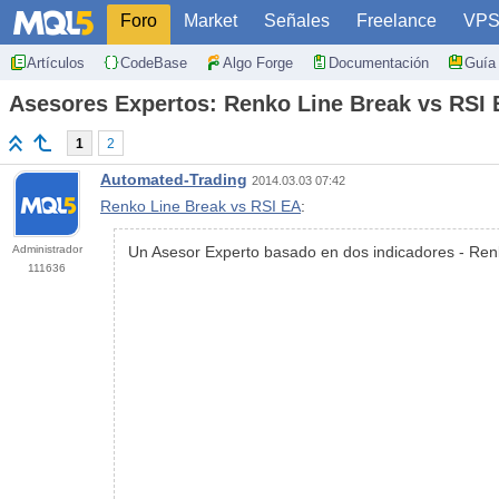
Foro
Market
Señales
Freelance
VP
Artículos
CodeBase
Algo Forge
Documentación
Guía 
Asesores Expertos: Renko Line Break vs RSI
1
2
Automated-Trading
2014.03.03 07:42
Renko Line Break vs RSI EA
:
Administrador
Un Asesor Experto basado en dos indicadores - Ren
111636