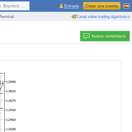
 $symbol, ...
Entrada
Crear una cuenta
erminal
Canal sobre trading algorítmico
Nuevo comentario