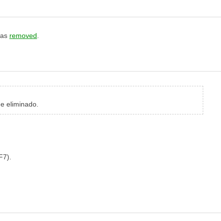
was
removed
.
ue eliminado.
F7).