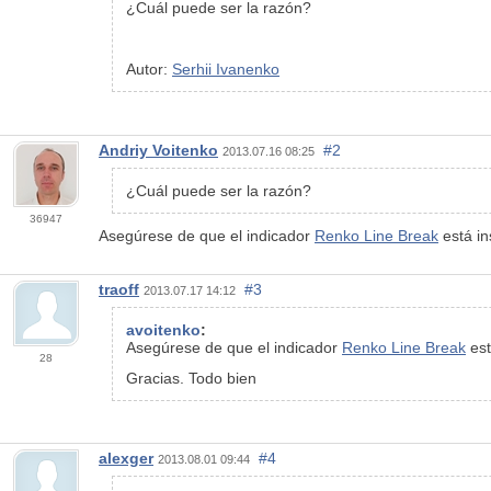
¿Cuál puede ser la razón?
Autor:
Serhii Ivanenko
Andriy Voitenko
#2
2013.07.16 08:25
¿Cuál puede ser la razón?
36947
Asegúrese de que el indicador
Renko Line Break
está in
traoff
#3
2013.07.17 14:12
avoitenko
:
Asegúrese de que el indicador
Renko Line Break
est
28
Gracias. Todo bien
alexger
#4
2013.08.01 09:44