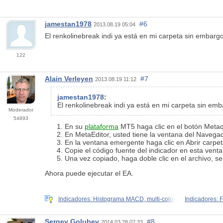
jamestan1978
#6
2013.08.19 05:04
El renkolinebreak indi ya está en mi carpeta sin embarg
122
Alain Verleyen
#7
2013.08.19 11:12
jamestan1978
:
El renkolinebreak indi ya está en mi carpeta sin emba
Moderador
54893
En su
plataforma
MT5 haga clic en el botón Metaq
En MetaEditor, usted tiene la ventana del Navegad
En la ventana emergente haga clic en Abrir carpet
Copie el código fuente del indicador en esta venta
Una vez copiado, haga doble clic en el archivo, se
Ahora puede ejecutar el EA.
Indicadores: Histograma MACD, multi-color
Indicadores: F
Sergey Golubev
#8
2014.03.28 07:33