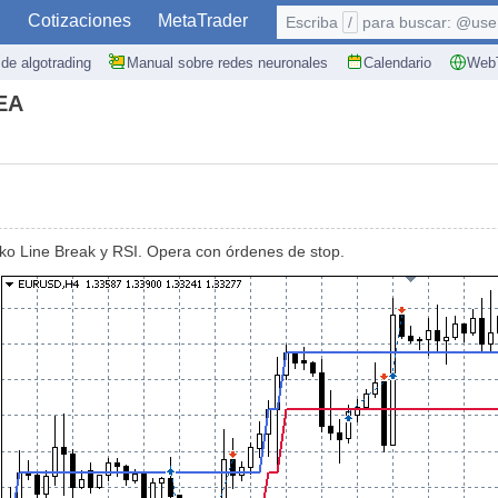
S
Cotizaciones
MetaTrader
Escriba
/
para buscar: @user,
de algotrading
Manual sobre redes neuronales
Calendario
WebT
 EA
ko Line Break y RSI. Opera con órdenes de stop.