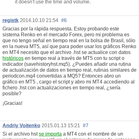
it doesn't use the time and volume.
registk
2014.10.10 21:54
#6
Gracias por la rápida respuesta. Estoy probando este
sistema Renko en el mercado Forex, pero mi problema es
que no tengo señal en tiempo real en la bolsa de Brasil, sólo
en la nueva MT5, así que para poder usar los gráficos Renko
en MT4 necesito que el archivo .hst se actualice con datos
históricos
en tiempo real a través de MT5 con tu script o
indicador (savehistoryhst.mq5). ¿Puedes añadir una rutina
de actualización de datos en tiempo real, rutinas similares de
periodcon.mq4 convertidas a MQ5? Entonces abro un
gráfico en MT5 , cargo el script y abro mi MT4 accediendo al
fichero .hst con actualizaciones en tiempo real, ¿sería
posible?
¡Gracias!
Andriy Voitenko
2015.01.13 15:21
#7
Si el archivo hst
se importa
a MT4 con el nombre de un