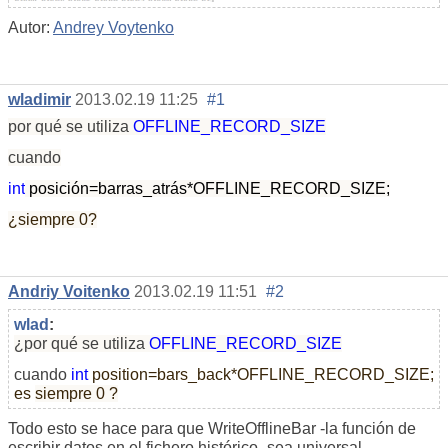
Autor:
Andrey Voytenko
wladimir
2013.02.19 11:25
#1
por qué se utiliza
OFFLINE_RECORD_SIZE
cuando
int
posición=barras_atrás*OFFLINE_RECORD_SIZE;
¿siempre 0?
Andriy Voitenko
2013.02.19 11:51
#2
wlad
:
¿por qué se utiliza
OFFLINE_RECORD_SIZE
cuando
int
position=bars_back*OFFLINE_RECORD_SIZE;
es
siempre 0 ?
Todo esto se hace para que
WriteOfflineBar -la función de
escribir datos en el fichero histórico-
sea universal.