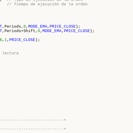
   
// Tiempo de ejecución de la orden
T
,Periods,
0
,
MODE_EMA
,
PRICE_CLOSE
);
T
,Periods+Shift,
0
,
MODE_EMA
,
PRICE_CLOSE
);
6
,
1
,
PRICE_CLOSE
);
 lectura
---------------------------+
---------------------------+