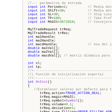
//--- parámetros de entrada
input
int
 Periods=
2
;          
// Media móv
input
int
 Shift=
38
;           
// Media móv
input
int
 SL=
30
;              
// Stop Loss
input
int
 TP=
100
;             
// Take Prof
input
int
 MAGIC=
3072010
;      
// Consejero
MqlTradeRequest
 trReq;
MqlTradeResult
 trRez;
int
 ma1Handle;
int
 ma2Handle;
int
 macdHandle;               
// Asa del i
double
 ma1Val[];
double
 ma2Val[];
double
 macdVal[]; 
// matriz dinámica para 
int
 sl;
int
 tp;
//+---------------------------------------
//| Función de inicialización experta|
//+---------------------------------------
int
OnInit
()
{
//Establecer valores por defecto para t
      trReq.action=
TRADE_ACTION_DEAL
;
      trReq.magic=MAGIC;
      trReq.symbol=
Symbol
();              
      trReq.volume=
0.1
;                   
      trReq.deviation=
1
;                  
      trReq.type_filling=
ORDER_FILLING_AON