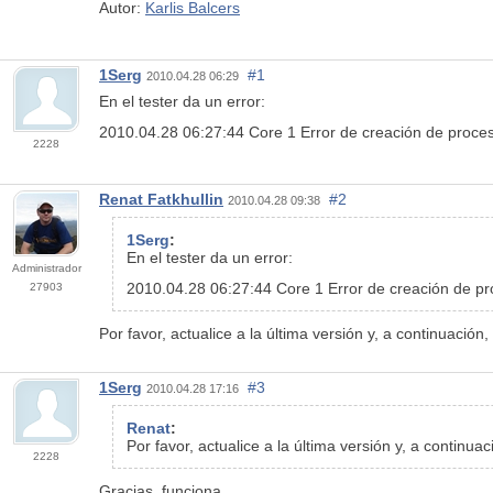
Autor:
Karlis Balcers
1Serg
#1
2010.04.28 06:29
En el tester da un error:
2010.04.28 06:27:44 Core 1 Error de creación de proces
2228
Renat Fatkhullin
#2
2010.04.28 09:38
1Serg
:
En el tester da un error:
Administrador
2010.04.28 06:27:44 Core 1 Error de creación de pr
27903
Por favor, actualice a la última versión y, a continuación
1Serg
#3
2010.04.28 17:16
Renat
:
Por favor, actualice a la última versión y, a continua
2228
Gracias, funciona.