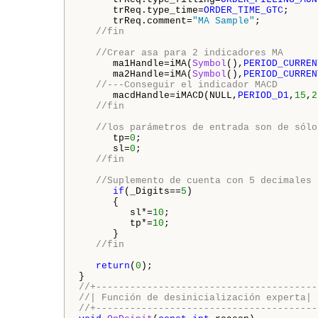
      trReq.type_time=
ORDER_TIME_GTC
;     
      trReq.comment=
"MA Sample"
; 
//fin
//Crear asa para 2 indicadores MA
      ma1Handle=
iMA
(
Symbol
(),
PERIOD_CURREN
      ma2Handle=
iMA
(
Symbol
(),
PERIOD_CURREN
//---Conseguir el indicador MACD
      macdHandle=
iMACD
(
NULL
,
PERIOD_D1
,
15
,
2
//fin
//los parámetros de entrada son de sólo
      tp=
0
;
      sl=
0
;
//fin
//Suplemento de cuenta con 5 decimales
if
(
_Digits
==
5
)
      {
         sl*=
10
;
         tp*=
10
;
      }
//fin
return
(
0
);
}
//+---------------------------------------
//| Función de desinicialización experta|
//+---------------------------------------