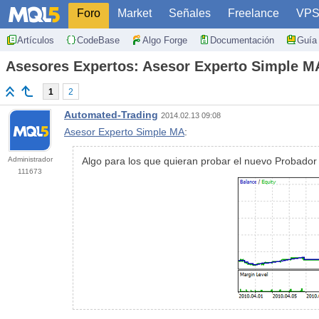
Foro
Market
Señales
Freelance
VP
Artículos
CodeBase
Algo Forge
Documentación
Guía 
Asesores Expertos: Asesor Experto Simple M
1
2
Automated-Trading
2014.02.13 09:08
Asesor Experto Simple MA
:
Administrador
Algo para los que quieran probar el nuevo Probador 
111673