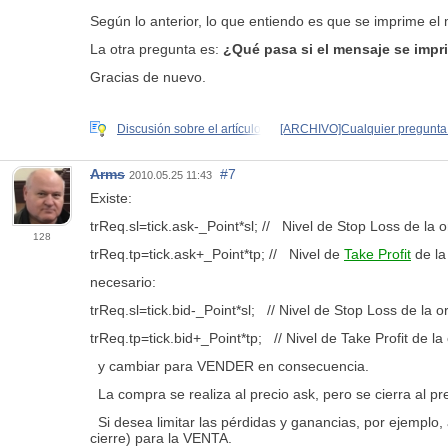
Según lo anterior, lo que entiendo es que se imprime el
La otra pregunta es:
¿Qué pasa si el mensaje se impr
Gracias de nuevo.
Discusión sobre el artículo
[ARCHIVO]Cualquier pregunta 
Arms
#7
2010.05.25 11:43
Existe:
trReq.sl=tick
.ask-_Point*sl
; //
Nivel de Stop Loss de la 
128
trReq.tp=tick
.ask+_Point*tp
; //
Nivel de
Take Profit
de la
necesario:
trReq.sl=tick
.bid-_Point*sl
;
// Nivel de Stop Loss de la 
trReq.tp=tick
.bid+_Point*tp
;
// Nivel de Take Profit de la
y cambiar para VENDER en consecuencia.
La compra se realiza al precio ask, pero se cierra al pre
Si desea limitar las pérdidas y ganancias, por ejemplo
cierre) para la VENTA.