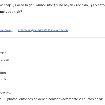
 mensaje (
"Failed to get Symbol info!"
) si no hay tick recibido,
.
¿Es esto
ime cada tick?
de novato,
ChartNavigate durante la inicialización
orden
 orden
orden
 orden
cio bid.
, a 20 puntos, entonces se deben contar exactamente 20 puntos desde e