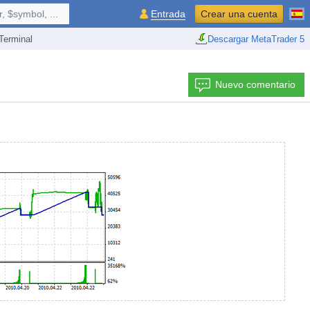
 $symbol, ...
Entrada
Crear una cuenta
erminal
Descargar MetaTrader 5
Nuevo comentario