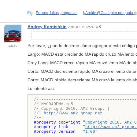
Errores, fallos, preguntas
[¡Archivo!] Cualquier pregunta d
Andrey Kornishkin
#8
2010.07.03 22:24
Por favor, ¿puede decirme cómo agregar a este código 
13150
Largo: MACD está creciendo MA rápido cruzó MA lento d
Croy Long: MACD crece rápido MA cruzó lento MA de aba
Corto: MACD decreciente rápido MA cruzó el lento de ar
Corto: MACD rápida decreciente MA cruzó la lenta de ab
Lo intenté así:
//+---------------------------------------
//|MACD&DEMA.mq5
//|Copyright 2010, AM2 Group. |
//| 
http://www.am2_group.net
//+---------------------------------------
#property copyright 
"Copyright 2010, AM2 G
#property link      
"
http://www.am2_group.
#property version   
"1.00"