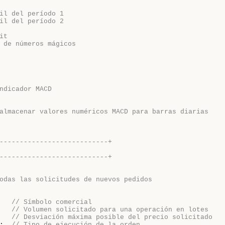
il del período 1
il del período 2
it
 de números mágicos
ndicador MACD
almacenar valores numéricos MACD para barras diarias
---------------------------+
---------------------------+
odas las solicitudes de nuevos pedidos
   
// Símbolo comercial
   
// Volumen solicitado para una operación en lotes
   
// Desviación máxima posible del precio solicitado
;  
// Tipo de ejecución de la orden