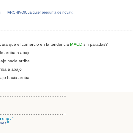
e
[ARCHIVO]Cualquier pregunta de novato,
para que el comercio en la tendencia
MACD
sin paradas?
e arriba a abajo
jo hacia arriba
riba a abajo
ajo hacia arriba
---------------------------+
---------------------------+
roup."
net
"