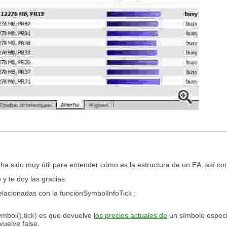
ha sido muy útil para entender cómo es la estructura de un EA, así 
y te doy las gracias.
relacionadas con
la función
SymbolInfoTick
:
ymbol
(),tick)
es que devuelve
los precios actuales de
un símbolo especif
vuelve false.