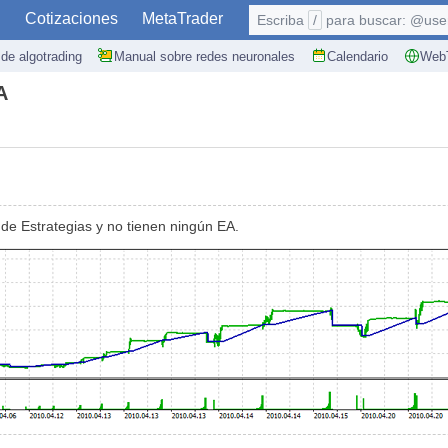
S
Cotizaciones
MetaTrader
Escriba
/
para buscar: @user,
de algotrading
Manual sobre redes neuronales
Calendario
WebT
A
de Estrategias y no tienen ningún EA.