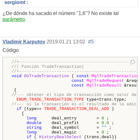
sergiomt
:
¿De dónde ha sacado el número "1,6"? No existe tal
parámetro
.
Vladimir Karputov
2019.01.21 13:02
#5
Código
//+------------------------------------------------
//| Función TradeTransaction|
//+------------------------------------------------
void
OnTradeTransaction
 ( 
const
MqlTradeTransaction
const
MqlTradeRequest
 &reque
const
MqlTradeResult
 &result
  {

//--- obtener el tipo de transacción como valor de 
ENUM_TRADE_TRANSACTION_TYPE
 type=trans.type;

//--- si la transacción es el resultado de la adici
if
 (type== 
TRADE_TRANSACTION_DEAL_ADD
 )

     {

long
      deal_entry        = 
0
 ;

double
    deal_profit       = 
0.0
 ;

string
    deal_symbol       = 
""
 ;

long
      deal_magic        = 
0
 ;

if
 ( 
HistoryDealSelect
 (trans.deal))
