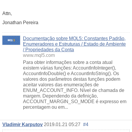
Attn,
Jonathan Pereira
Documentação sobre MQL5: Constantes Padrão,
Enumeradores e Estruturas / Estado de Ambiente
/ Propriedades da Conta
www.mql5.com
Para obter informações sobre a conta atual
existem várias funções: AccountInfoInteger(),
AccountInfoDouble() e AccountInfoString(). Os
valores dos parâmetros destas funções podem
aceitar valores das enumerações de
ENUM_ACCOUNT_INFO. Nível de chamada de
margem. Dependendo da definição,
ACCOUNT_MARGIN_SO_MODE é expresso em
percentagem ou em...
Vladimir Karputov
2019.01.21 05:27
#4