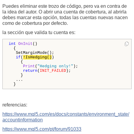
Puedes eliminar este trozo de código, pero va en contra de
la idea del autor. O abrir una cuenta de cobertura, al abrirla
debes marcar esta opción, todas las cuentas nuevas nacen
como de cobertura por defecto.
la sección que valida tu cuenta es:
int
OnInit
()

  {

   SetMarginMode();

if
(
!IsHedging()
)

     {

Print
(
"Hedging only!"
);

return
(
INIT_FAILED
);

     }

   ...

  }
referencias:
https://www.mql5.com/es/docs/constants/environment_state/
accountinformation
https://www.mql5.com/pt/forum/91033