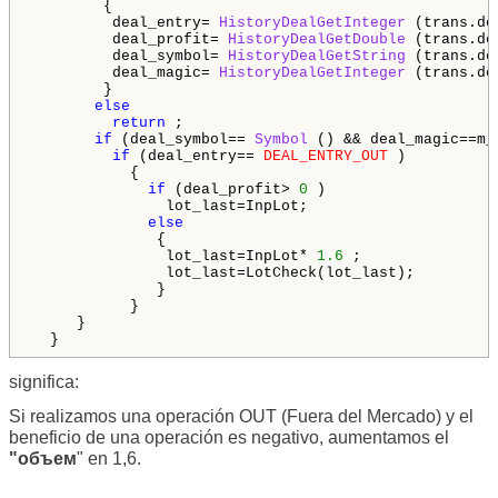
        {

         deal_entry= 
HistoryDealGetInteger
 (trans.de
         deal_profit= 
HistoryDealGetDouble
 (trans.de
         deal_symbol= 
HistoryDealGetString
 (trans.de
         deal_magic= 
HistoryDealGetInteger
 (trans.de
        }

else
return
 ;

if
 (deal_symbol== 
Symbol
 () && deal_magic==m_m
if
 (deal_entry== 
DEAL_ENTRY_OUT
 )

           {

if
 (deal_profit> 
0
 )

               lot_last=InpLot;

else
              {

               lot_last=InpLot* 
1.6
 ;

               lot_last=LotCheck(lot_last);

              }

           }

     }

  }
significa:
Si realizamos una operación OUT (Fuera del Mercado) y el
beneficio de una operación es negativo, aumentamos el
"объем
" en 1,6.