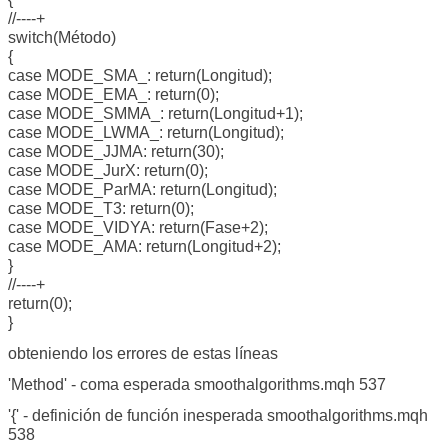
//----+
switch(Método)
{
case MODE_SMA_: return(Longitud);
case MODE_EMA_: return(0);
case MODE_SMMA_: return(Longitud+1);
case MODE_LWMA_: return(Longitud);
case MODE_JJMA: return(30);
case MODE_JurX: return(0);
case MODE_ParMA: return(Longitud);
case MODE_T3: return(0);
case MODE_VIDYA: return(Fase+2);
case MODE_AMA: return(Longitud+2);
}
//----+
return(0);
}
obteniendo los errores de estas líneas
'Method' - coma esperada
smoothalgorithms.mqh
537
'{' - definición de función inesperada
smoothalgorithms.mqh
538