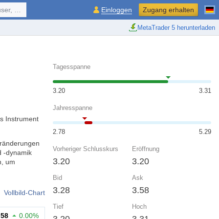
ol, ...
Einloggen
Zugang erhalten
MetaTrader 5 herunterladen
Tagesspanne
3.20
3.31
Jahresspanne
s Instrument
2.78
5.29
veränderungen
Vorheriger Schlusskurs
Eröffnung
d -dynamik
3.20
3.20
n, um
Bid
Ask
3.28
3.58
Vollbild-Chart
Tief
Hoch
.58
0.00%