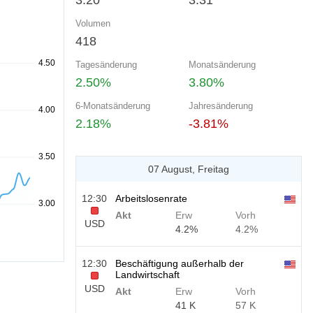
3.20
3.31
Volumen
418
Tagesänderung
Monatsänderung
2.50%
3.80%
6-Monatsänderung
Jahresänderung
2.18%
-3.81%
07 August, Freitag
12:30
Arbeitslosenrate
Akt
Erw
Vorh
USD
4.2%
4.2%
12:30
Beschäftigung außerhalb der
Landwirtschaft
USD
Akt
Erw
Vorh
41 K
57 K