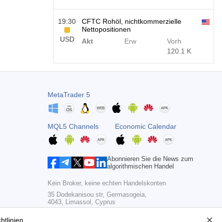
19:30
CFTC Rohöl, nichtkommerzielle
Nettopositionen
USD
Akt
Erw
Vorh
120.1 K
19:30
CFTC Gold, nichtkommerzielle
Nettopositionen
USD
MetaTrader 5
Akt
Erw
Vorh
-17.2 K
MQL5 Channels
Economic Calendar
19:30
CFTC Nasdaq 100,
Nichtkommerzielle Nettopositionen
USD
Akt
Erw
Vorh
Abonnieren Sie die News zum
4.9 K
algorithmischen Handel
Kein Broker, keine echten Handelskonten
35 Dodekanisou str, Germasogeia,
4043, Limassol, Cyprus
Copyright 2000-2026,
MetaQuotes Ltd
htlinien
.