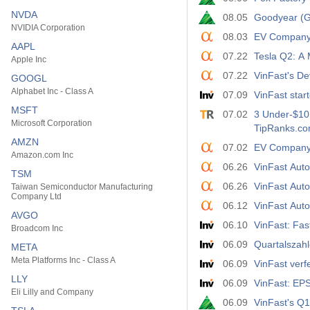
NVDA
08.05
Goodyear (G
NVIDIA Corporation
08.03
EV Company 
AAPL
07.22
Tesla Q2: A
Apple Inc
07.22
VinFast's D
GOOGL
Alphabet Inc - Class A
07.09
VinFast star
MSFT
07.02
3 Under-$10 
Microsoft Corporation
TipRanks.c
AMZN
07.02
EV Company
Amazon.com Inc
06.26
VinFast Aut
TSM
06.26
VinFast Auto
Taiwan Semiconductor Manufacturing
Company Ltd
06.12
VinFast Auto
AVGO
06.10
VinFast: Fas
Broadcom Inc
06.09
Quartalszahl
META
Meta Platforms Inc - Class A
06.09
VinFast verf
LLY
06.09
Eli Lilly and Company
06.09
VinFast's Q1