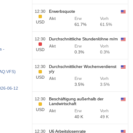
12:30
Erwerbsquote
Akt
Erw
Vorh
USD
61.7%
61.5%
12:30
Durchschnittliche Stundenlöhne m/m
Akt
Erw
Vorh
s -
USD
0.3%
0.3%
12:30
Durchschnittlicher Wochenverdienst
y/y
DAQ:VFS)
USD
Akt
Erw
Vorh
3.5%
3.5%
2026-06-12
12:30
Beschäftigung außerhalb der
Landwirtschaft
USD
Akt
Erw
Vorh
40 K
49 K
12:30
U6 Arbeitslosenrate