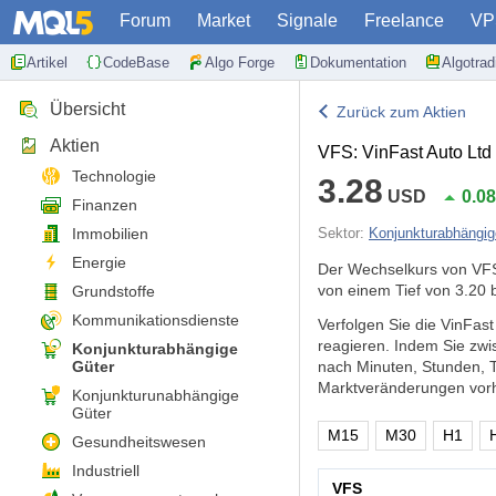
Forum
Market
Signale
Freelance
VP
Artikel
CodeBase
Algo Forge
Dokumentation
Algotra
Übersicht
Zurück zum Aktien
Aktien
VFS: VinFast Auto Ltd
Technologie
3.28
USD
0.0
Finanzen
Immobilien
Sektor:
Konjunkturabhängig
Energie
Der Wechselkurs von VFS
von einem Tief von 3.20 
Grundstoffe
Kommunikationsdienste
Verfolgen Sie die VinFas
reagieren. Indem Sie zw
Konjunkturabhängige
Güter
nach Minuten, Stunden, 
Marktveränderungen vorh
Konjunkturunabhängige
Güter
M15
M30
H1
Gesundheitswesen
Industriell
VFS