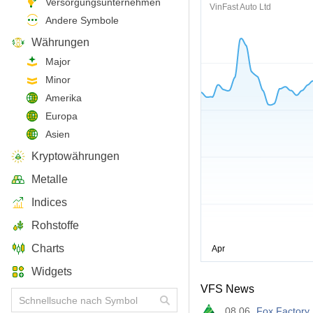
Versorgungsunternehmen
VinFast Auto Ltd
Andere Symbole
Währungen
Major
Minor
Amerika
Europa
Asien
Kryptowährungen
Metalle
Indices
Rohstoffe
Charts
Widgets
VFS News
08.06
Fox Factory