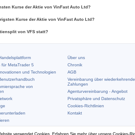
hsten Kurse der Aktie von VinFast Auto Ltd?
rigsten Kurse der Aktie von VinFast Auto Ltd?
iensplit von VFS statt?
andelsplattform
Über uns
 für
MetaTrader 5
Chronik
nnovationen und Technologien
AGB
enutzerhandbuch
Vereinbarung über wiederkehrende
Zahlungen
miersprache von
en
Agenturvereinbarung - Angebot
etwork
Privatsphäre und Datenschutz
rge
Cookies-Richtlinien
erunterladen
Kontakt
lieren
allieren
ebsite verwendet Cookies. Erfahren Sie mehr über unsere
Cookies-Ric