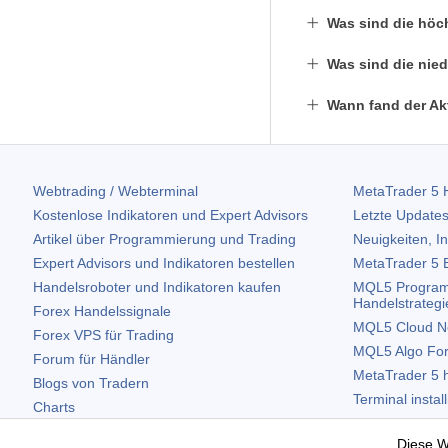
Was sind die höc
Was sind die nied
Wann fand der Akt
Webtrading / Webterminal
MetaTrader 5
H
Kostenlose Indikatoren und Expert Advisors
Letzte Updates
Artikel über Programmierung und Trading
Neuigkeiten, I
Expert Advisors und Indikatoren bestellen
MetaTrader 5
B
Handelsroboter und Indikatoren kaufen
MQL5 Program
Handelstrategi
Forex Handelssignale
MQL5 Cloud N
Forex VPS für Trading
MQL5 Algo Fo
Forum für Händler
MetaTrader 5
h
Blogs von Tradern
Terminal instal
Charts
Terminal deinst
Kostenlose Widgets
Diese W