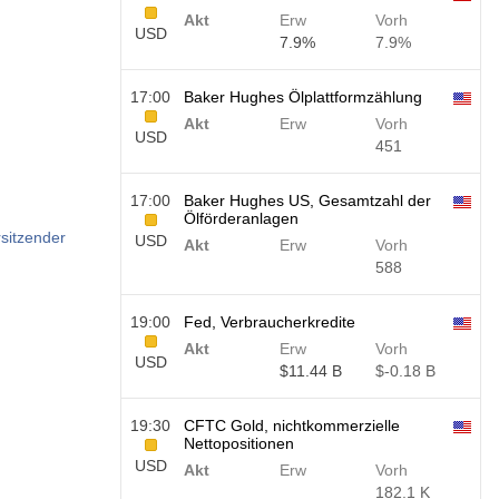
Akt
Erw
Vorh
USD
7.9%
7.9%
17:00
Baker Hughes Ölplattformzählung
Akt
Erw
Vorh
USD
451
17:00
Baker Hughes US, Gesamtzahl der
Ölförderanlagen
sitzender
USD
Akt
Erw
Vorh
588
19:00
Fed, Verbraucherkredite
Akt
Erw
Vorh
USD
$​11.44 B
$​-0.18 B
19:30
CFTC Gold, nichtkommerzielle
Nettopositionen
USD
Akt
Erw
Vorh
182.1 K