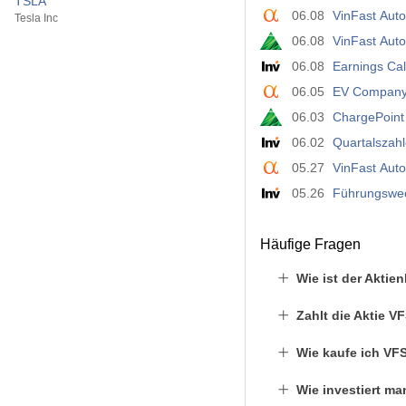
TSLA
06.08
VinFast Auto
Tesla Inc
06.08
VinFast Aut
06.08
Earnings Cal
06.05
EV Company
06.03
ChargePoint
06.02
Quartalszahl
05.27
VinFast Auto
05.26
Führungswec
Häufige Fragen
Wie ist der Aktie
Zahlt die Aktie V
Wie kaufe ich VF
Wie investiert ma