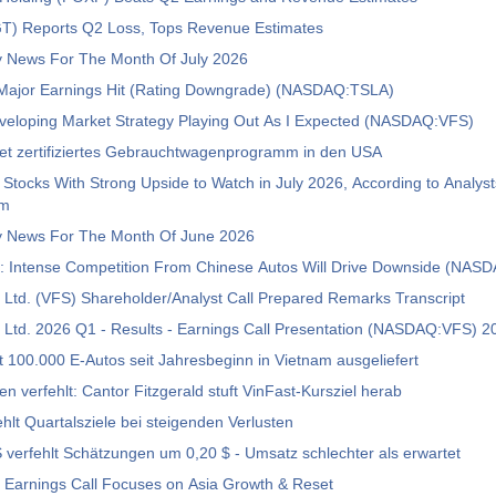
T) Reports Q2 Loss, Tops Revenue Estimates
News For The Month Of July 2026
 Major Earnings Hit (Rating Downgrade) (NASDAQ:TSLA)
eveloping Market Strategy Playing Out As I Expected (NASDAQ:VFS)
tet zertifiziertes Gebrauchtwagenprogramm in den USA
Stocks With Strong Upside to Watch in July 2026, According to Analyst
om
 News For The Month Of June 2026
o: Intense Competition From Chinese Autos Will Drive Downside (NAS
 Ltd. (VFS) Shareholder/Analyst Call Prepared Remarks Transcript
 Ltd. 2026 Q1 - Results - Earnings Call Presentation (NASDAQ:VFS) 
t 100.000 E-Autos seit Jahresbeginn in Vietnam ausgeliefert
en verfehlt: Cantor Fitzgerald stuft VinFast-Kursziel herab
ehlt Quartalsziele bei steigenden Verlusten
VinFast: EPS verfehlt Schätzungen um 0,20 $ - Umsatz schlechter als erwartet
 Earnings Call Focuses on Asia Growth & Reset