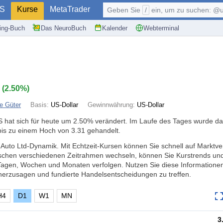
S
Kurse
MetaTrader
Geben Sie
/
ein, um zu suchen: @user, $symb
ding-Buch
Das NeuroBuch
Kalender
Webterminal
8
(
2.50%
)
e Güter
Basis:
US-Dollar
Gewinnwährung:
US-Dollar
 hat sich für heute um
2.50%
verändert. Im Laufe des Tages wurde da
bis zu einem Hoch von 3.31 gehandelt.
t Auto Ltd-Dynamik. Mit Echtzeit-Kursen können Sie schnell auf Markt
ischen verschiedenen Zeitrahmen wechseln, können Sie Kurstrends un
Tagen, Wochen und Monaten verfolgen. Nutzen Sie diese Informatione
erzusagen und fundierte Handelsentscheidungen zu treffen.
H4
D1
W1
MN
3