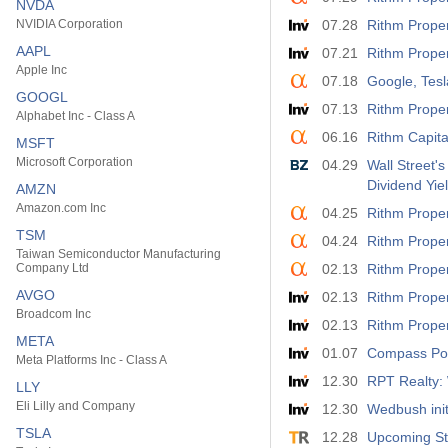
NVDA
NVIDIA Corporation
07.28
AAPL
07.21
Rithm Proper
Apple Inc
07.18
Google, Tesl
GOOGL
07.13
Rithm Proper
Alphabet Inc - Class A
06.16
Rithm Capita
MSFT
Microsoft Corporation
04.29
Wall Street'
Dividend Yie
AMZN
Amazon.com Inc
04.25
Rithm Proper
TSM
04.24
Rithm Proper
Taiwan Semiconductor Manufacturing
Company Ltd
02.13
Rithm Proper
AVGO
02.13
Rithm Proper
Broadcom Inc
02.13
Rithm Propert
META
01.07
Compass Poin
Meta Platforms Inc - Class A
12.30
RPT Realty: 
LLY
Eli Lilly and Company
12.30
Wedbush init
TSLA
12.28
Upcoming Sto