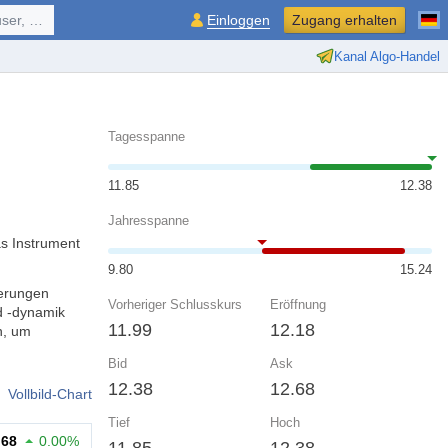
ol, ...
Einloggen
Zugang erhalten
Kanal Algo-Handel
Tagesspanne
11.85
12.38
Jahresspanne
s Instrument
9.80
15.24
derungen
Vorheriger Schlusskurs
Eröffnung
d -dynamik
11.99
12.18
n, um
Bid
Ask
12.38
12.68
Vollbild-Chart
Tief
Hoch
.68
0.00%