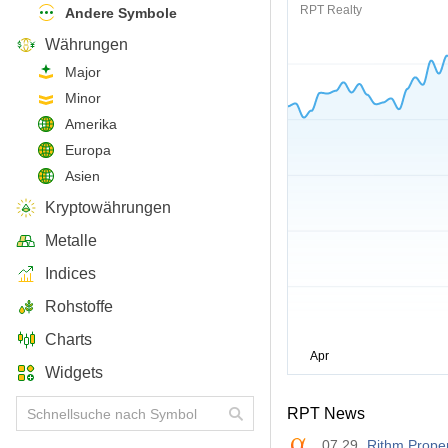
RPT Realty
Andere Symbole
Währungen
Major
Minor
Amerika
Europa
Asien
Kryptowährungen
Metalle
Indices
Rohstoffe
Charts
Widgets
RPT News
07.29
Rithm Proper