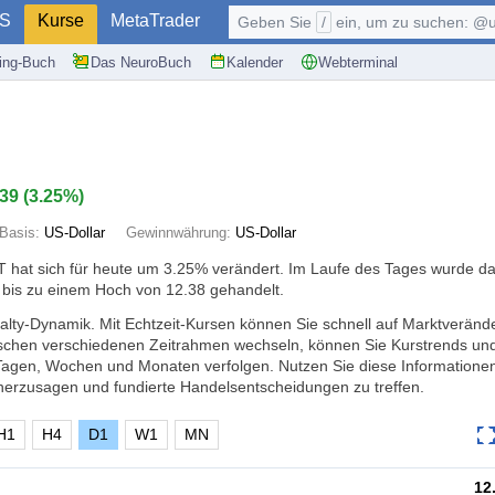
S
Kurse
MetaTrader
Geben Sie
/
ein, um zu suchen: @user, $symb
ding-Buch
Das NeuroBuch
Kalender
Webterminal
.39
(
3.25%
)
Basis:
US-Dollar
Gewinnwährung:
US-Dollar
 hat sich für heute um
3.25%
verändert. Im Laufe des Tages wurde da
 bis zu einem Hoch von 12.38 gehandelt.
alty-Dynamik. Mit Echtzeit-Kursen können Sie schnell auf Marktverän
ischen verschiedenen Zeitrahmen wechseln, können Sie Kurstrends un
Tagen, Wochen und Monaten verfolgen. Nutzen Sie diese Informatione
erzusagen und fundierte Handelsentscheidungen zu treffen.
H1
H4
D1
W1
MN
12