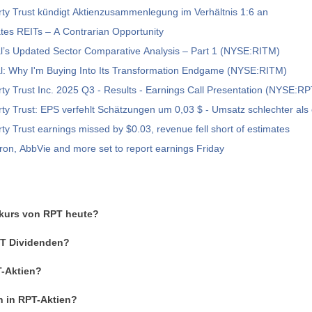
ty Trust kündigt Aktienzusammenlegung im Verhältnis 1:6 an
es REITs – A Contrarian Opportunity
l’s Updated Sector Comparative Analysis – Part 1 (NYSE:RITM)
al: Why I'm Buying Into Its Transformation Endgame (NYSE:RITM)
ty Trust Inc. 2025 Q3 - Results - Earnings Call Presentation (NYSE:R
Rithm Property Trust: EPS verfehlt Schätzungen um 0,03 $ - Umsatz schlec
ty Trust earnings missed by $0.03, revenue fell short of estimates
on, AbbVie and more set to report earnings Friday
nkurs von RPT heute?
RPT Dividenden?
T-Aktien?
n in RPT-Aktien?