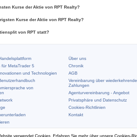
hsten Kurse der Aktie von RPT Realty?
rigsten Kurse der Aktie von RPT Realty?
iensplit von RPT statt?
andelsplattform
Über uns
 für
MetaTrader 5
Chronik
nnovationen und Technologien
AGB
enutzerhandbuch
Vereinbarung über wiederkehrende
Zahlungen
miersprache von
en
Agenturvereinbarung - Angebot
etwork
Privatsphäre und Datenschutz
rge
Cookies-Richtlinien
erunterladen
Kontakt
lieren
allieren
ebsite verwendet Cookies. Erfahren Sie mehr über unsere
Cookies-Ric