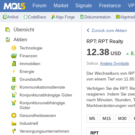
Forum
Market
Signale
Freelance
VP
Artikel
CodeBase
Algo Forge
Dokumentation
Algotra
Übersicht
Zurück zum Aktien
Aktien
RPT: RPT Realty
Technologie
12.38
USD
0
Finanzen
Immobilien
Sektor:
Andere Symbole
Energie
Der Wechselkurs von RPT
von einem Tief von 11.85
Grundstoffe
Kommunikationsdienste
Verfolgen Sie die RPT Re
reagieren. Indem Sie zw
Konjunkturabhängige Güter
nach Minuten, Stunden, 
Konjunkturunabhängige
Marktveränderungen vorh
Güter
Gesundheitswesen
M5
M15
M30
Industriell
Versorgungsunternehmen
RPT