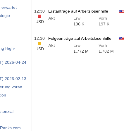
lechter als erwartet
12:30
Erstanträge auf Arbeitslosenhilfe
ategie
Akt
Erw
Vorh
USD
196 K
197 K
12:30
Folgeanträge auf Arbeitslosenhilfe
Akt
Erw
Vorh
ing High-
USD
1.772 M
1.782 M
PT) 2026-04-24
PT) 2026-02-13
ierung voran
tion
tenzial
ipRanks.com