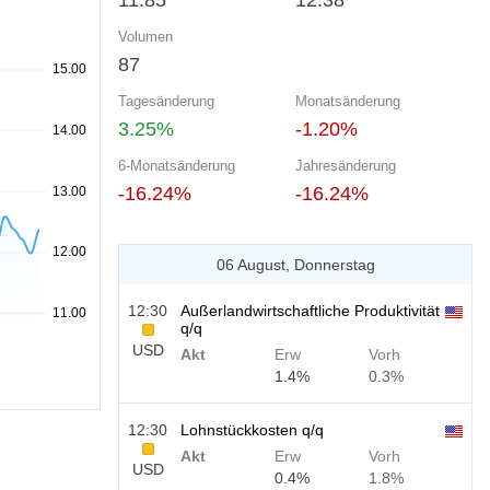
11.85
12.38
Volumen
87
Tagesänderung
Monatsänderung
3.25%
-1.20%
6-Monatsänderung
Jahresänderung
-16.24%
-16.24%
06 August, Donnerstag
12:30
Außerlandwirtschaftliche Produktivität
q/q
USD
Akt
Erw
Vorh
1.4%
0.3%
12:30
Lohnstückkosten q/q
Akt
Erw
Vorh
USD
0.4%
1.8%