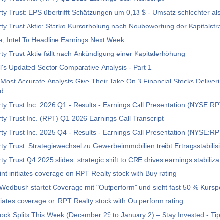
Rithm Property Trust: EPS übertrifft Schätzungen um 0,13 $ - Umsatz sch
ty Trust Aktie: Starke Kurserholung nach Neubewertung der Kapitalstr
a, Intel To Headline Earnings Next Week
ty Trust Aktie fällt nach Ankündigung einer Kapitalerhöhung
l's Updated Sector Comparative Analysis - Part 1
s Most Accurate Analysts Give Their Take On 3 Financial Stocks Deliver
ld
ty Trust Inc. 2026 Q1 - Results - Earnings Call Presentation (NYSE:R
ty Trust Inc. (RPT) Q1 2026 Earnings Call Transcript
ty Trust Inc. 2025 Q4 - Results - Earnings Call Presentation (NYSE:R
ty Trust: Strategiewechsel zu Gewerbeimmobilien treibt Ertragsstabilis
y Trust Q4 2025 slides: strategic shift to CRE drives earnings stabiliza
t initiates coverage on RPT Realty stock with Buy rating
Wedbush startet Coverage mit "Outperform" und sieht fast 50 % Kurspo
iates coverage on RPT Realty stock with Outperform rating
ck Splits This Week (December 29 to January 2) – Stay Invested - T