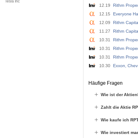
Tesla Inc
12.19
Rithm Proper
12.15
Everyone Hat
12.09
Rithm Capita
11.27
Rithm Capit
10.31
Rithm Proper
10.31
10.31
Rithm Proper
10.30
Exxon, Chevr
Häufige Fragen
Wie ist der Aktie
Zahlt die Aktie 
Wie kaufe ich RP
Wie investiert ma