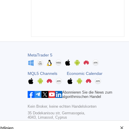
MetaTrader 5
MQL5 Channels
Economic Calendar
Abonnieren Sie die News zum
algorithmischen Handel
Kein Broker, keine echten Handelskonten
35 Dodekanisou str, Germasogeia,
4043, Limassol, Cyprus
Copyright 2000-2026,
MetaQuotes Ltd
htlinien
.