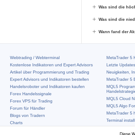
Was sind die höc
Was sind die nied
Wann fand der Akt
Webtrading / Webterminal
MetaTrader 5
H
Kostenlose Indikatoren und Expert Advisors
Letzte Updates
Artikel über Programmierung und Trading
Neuigkeiten, I
Expert Advisors und Indikatoren bestellen
MetaTrader 5
B
Handelsroboter und Indikatoren kaufen
MQL5 Program
Handelstrategi
Forex Handelssignale
MQL5 Cloud N
Forex VPS für Trading
MQL5 Algo Fo
Forum für Händler
MetaTrader 5
h
Blogs von Tradern
Terminal instal
Charts
Terminal deinst
Kostenlose Widgets
Diese W