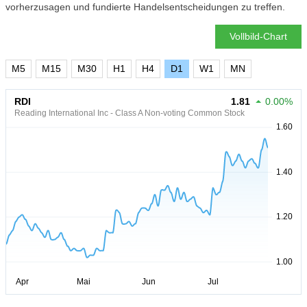
vorherzusagen und fundierte Handelsentscheidungen zu treffen.
Vollbild-Chart
M5
M15
M30
H1
H4
D1
W1
MN
RDI
1.81
0.00%
Reading International Inc - Class A Non-voting Common Stock