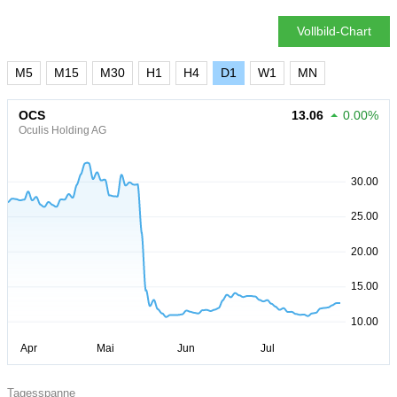
Vollbild-Chart
M5
M15
M30
H1
H4
D1
W1
MN
OCS
13.06
0.00%
Oculis Holding AG
Tagesspanne