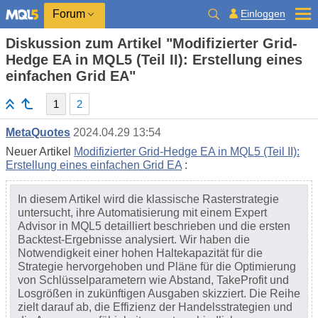
Einloggen
Forum
Diskussion zum Artikel "Modifizierter Grid-
Hedge EA in MQL5 (Teil II): Erstellung eines
einfachen Grid EA"
1
2
MetaQuotes
2024.04.29 13:54
Neuer Artikel
Modifizierter Grid-Hedge EA in MQL5 (Teil II):
Erstellung eines einfachen Grid EA
:
In diesem Artikel wird die klassische Rasterstrategie
untersucht, ihre Automatisierung mit einem Expert
Advisor in MQL5 detailliert beschrieben und die ersten
Backtest-Ergebnisse analysiert. Wir haben die
Notwendigkeit einer hohen Haltekapazität für die
Strategie hervorgehoben und Pläne für die Optimierung
von Schlüsselparametern wie Abstand, TakeProfit und
Losgrößen in zukünftigen Ausgaben skizziert. Die Reihe
zielt darauf ab, die Effizienz der Handelsstrategien und