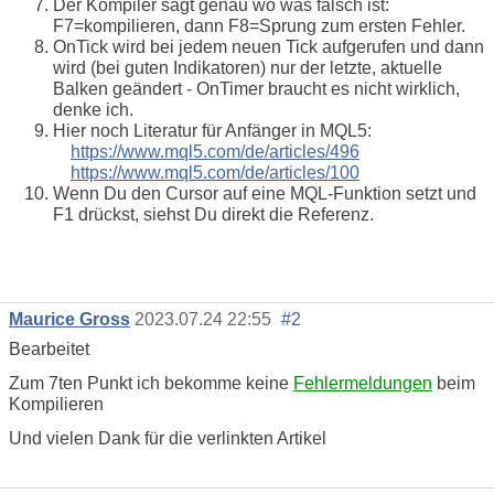
Der Kompiler sagt genau wo was falsch ist:
F7=kompilieren, dann F8=Sprung zum ersten Fehler.
OnTick wird bei jedem neuen Tick aufgerufen und dann
wird (bei guten Indikatoren) nur der letzte, aktuelle
Balken geändert - OnTimer braucht es nicht wirklich,
denke ich.
Hier noch Literatur für Anfänger in MQL5:
https://www.mql5.com/de/articles/496
https://www.mql5.com/de/articles/100
Wenn Du den Cursor auf eine MQL-Funktion setzt und
F1 drückst, siehst Du direkt die Referenz.
Maurice Gross
2023.07.24 22:55
#2
Bearbeitet
Zum 7ten Punkt ich bekomme keine
Fehlermeldungen
beim
Kompilieren
Und vielen Dank für die verlinkten Artikel