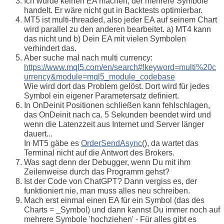
Ich würde keinen EA machen, der mehrere Symbole
handelt. Er wäre nicht gut in Backtests optimierbar.
MT5 ist multi-threaded, also jeder EA auf seinem Chart
wird parallel zu den anderen bearbeitet. a) MT4 kann
das nicht und b) Dein EA mit vielen Symbolen
verhindert das.
Aber suche mal nach multi currency:
https://www.mql5.com/en/search#!keyword=multi%20c
urrency&module=mql5_module_codebase
Wie wird dort das Problem gelöst. Dort wird für jedes
Symbol ein eigener Parametersatz definiert.
In OnDeinit Positionen schließen kann fehlschlagen,
das OnDeinit nach ca. 5 Sekunden beendet wird und
wenn die Latenzzeit aus Internet und Server länger
dauert...
In MT5 gäbe es
OrderSendAsync
(), da wartet das
Terminal nicht auf die Antwort des Brokers.
Was sagt denn der Debugger, wenn Du mit ihm
Zeilenweise durch das Programm gehst?
Ist der Code von ChatGPT? Dann vergiss es, der
funktioniert nie, man muss alles neu schreiben.
Mach erst einmal einen EA für ein Symbol (das des
Charts = _Symbol) und dann kannst Du immer noch auf
mehrere Symbole 'hochziehen' - Für alles gibt es