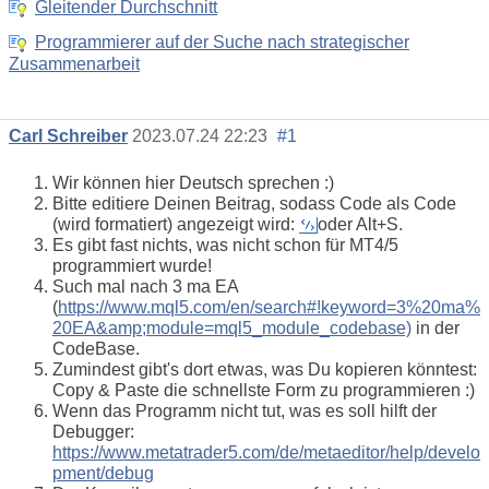
Gleitender Durchschnitt
Programmierer auf der Suche nach strategischer
Zusammenarbeit
Carl Schreiber
2023.07.24 22:23
#1
Wir können hier Deutsch sprechen :)
Bitte editiere Deinen Beitrag, sodass Code als Code
(wird formatiert) angezeigt wird:
oder Alt+S.
Es gibt fast nichts, was nicht schon für MT4/5
programmiert wurde!
Such mal nach 3 ma EA
(
https://www.mql5.com/en/search#!keyword=3%20ma%
20EA&amp;module=mql5_module_codebase)
in der
CodeBase.
Zumindest gibt's dort etwas, was Du kopieren könntest:
Copy & Paste die schnellste Form zu programmieren :)
Wenn das Programm nicht tut, was es soll hilft der
Debugger:
https://www.metatrader5.com/de/metaeditor/help/develo
pment/debug