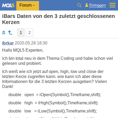
Einloggen
Forum
iBars Daten von den 3 zuletzt geschlossenen
Kerzen
1
2
ibrkar
2020.05.28 18:30
Hallo MQL5 Experten,
ich bin total neu in dem Thema Coding und habe schon viel
gelesen und probiert.
Ich weiß wie ich jetzt auf open, high, low und close der
letzten Kerze zugreifen kann. wie kann ich aber diese
Informationen für die 3 letzten Kerzen ausgeben? Vielen
Dank!
double open = iOpen(Symbol(),Timeframe,shift);
double high = iHigh(Symbol(),Timeframe,shift);
double low = iLow(Symbol(),Timeframe,shift);