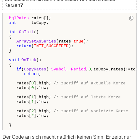
Kerzen?
MqlRates
int
      toCopy;

int
OnInit
()

{

ArraySetAsSeries
(rates,
true
);

return
(
INIT_SUCCEEDED
);

}

void
OnTick
()

{

if
(
CopyRates
(
_Symbol
,
_Period
,
0
,toCopy,rates)!=toCo
return
;

   rates[
0
].high; 
// zugriff auf aktuelle Kerze
   rates[
0
].low;

   rates[
1
].high; 
// zugriff auf letzte Kerze
   rates[
1
].low;

   rates[
2
].high; 
// zugriff auf vorletzte Kerze
   rates[
2
].low;

Der Code an sich macht natürlich keinen Sinn. Er zeigt nur