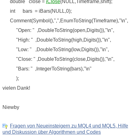
double close =
iClose
(NULL,Timeframe,shift);
int bars = iBars(NULL,0);
Comment(Symbol(),",",EnumToString(Timeframe),"\n",
"Open: " ,DoubleToString(open,Digits()),"\n",
"High: " ,DoubleToString(high,Digits()),"\n",
"Low: " ,DoubleToString(low,Digits()),"\n",
"Close: " ,DoubleToString(close,Digits()),"\n",
"Bars: " ,IntegerToString(bars),"\n"
);
vielen Dank!
Niewby
Fragen von Neueinsteigern zu MQL4 und MQL5, Hilfe
und Diskussion über Algorithmen und Codes