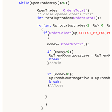
while
(OpenTradesBuy()>
0
){

               OpenTrades = 
OrdersTotal
();

// close opened orders first
int
 totaluptrades=
OrdersTotal
();

for
(
int
 Up=totaluptrades-
1
; Up>=
0
; Up-
                 {

if
(
OrderSelect
(Up,
SELECT_BY_POS
,
MO
                    {

                    money= 
OrderProfit
();

if
 (money>
0
){

                     UpTrendCountpositive = UpTrendC
break
;

                    }
///Win
if
 (money<
0
){ 

                     UpTrendCountnegative = UpTrendC
break
;

                    }
///Loss
                   }

                   }

                 }
