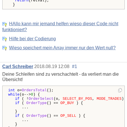
return
(retval);

  }
HAllo kann mir jemand helfen wieso dieser Code nicht
funktioniert?
Hilfe bei der Codierung
Wieso speichert mein Array immer nur den Wert null?
Carl Schreiber
2018.08.19 12:08
#1
Deine Schleifen sind zu verschachtelt - da verliert man die
Übersicht!
int
 o=
OrdersTotal
while
(o-->
0
) {

if
 ( !
OrderSelect
(o, 
SELECT_BY_POS
, 
MODE_TRADES
) 
if
 ( 
OrderType
() == 
OP_BUY
 ) {

      ...

   }

if
 ( 
OrderType
() == 
OP_SELL
 ) {

      ...

   }
