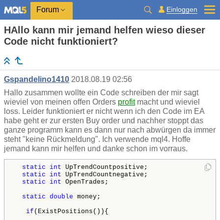
Einloggen
Forum
HAllo kann mir jemand helfen wieso dieser
Code nicht funktioniert?
Gspandelino1410
2018.08.19 02:56
Hallo zusammen wollte ein Code schreiben der mir sagt
wieviel von meinen offen Orders
profit
macht und wieviel
loss. Leider funktioniert er nicht wenn ich den Code im EA
habe geht er zur ersten Buy order und nachher stoppt das
ganze programm kann es dann nur nach abwürgen da immer
steht "keine Rückmeldung". Ich verwende mql4. Hoffe
jemand kann mir helfen und danke schon im vorraus.
static
int
 UpTrendCountpositive;

static
int
 UpTrendCountnegative;

static
int
 OpenTrades;

static
double
 money;

if
(ExistPositions()){
