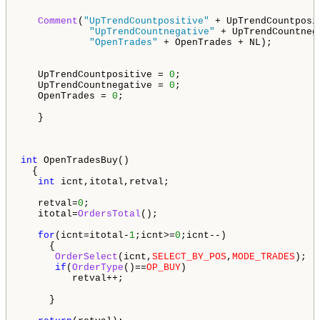
Comment
(
"UpTrendCountpositive"
 + UpTrendCountposit
"UpTrendCountnegative"
 + UpTrendCountneg
"OpenTrades"
 + OpenTrades + NL);

   UpTrendCountpositive = 
0
;

   UpTrendCountnegative = 
0
;

   OpenTrades = 
0
;

   }

int
 OpenTradesBuy()

  {

int
 icnt,itotal,retval;

   retval=
0
;

   itotal=
OrdersTotal
();

for
(icnt=itotal-
1
;icnt>=
0
;icnt--)

     {

OrderSelect
(icnt,
SELECT_BY_POS
,
MODE_TRADES
);

if
(
OrderType
()==
OP_BUY
)

         retval++;

     }
