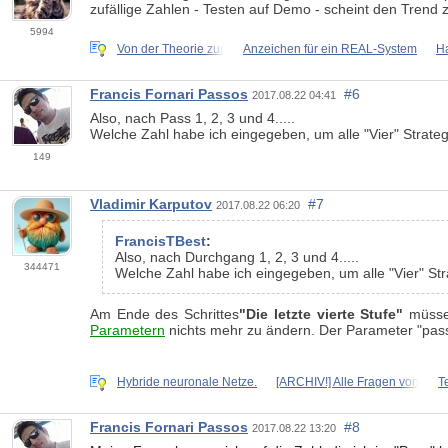
zufällige Zahlen - Testen auf Demo - scheint den Trend
5994
Von der Theorie zur
Anzeichen für ein REAL-System
H
Francis Fornari Passos
#6
2017.08.22 04:41
Also, nach Pass 1, 2, 3 und 4.....
Welche Zahl habe ich eingegeben, um alle "Vier" Strat
149
Vladimir Karputov
#7
2017.08.22 06:20
FrancisTBest
:
Also, nach Durchgang 1, 2, 3 und 4.....
344471
Welche Zahl habe ich eingegeben, um alle "Vier" St
Am Ende des Schrittes
"Die letzte vierte Stufe"
müssen
Parametern
nichts mehr zu ändern. Der Parameter "pass"
Hybride neuronale Netze.
[ARCHIV!] Alle Fragen von
T
Francis Fornari Passos
#8
2017.08.22 13:20