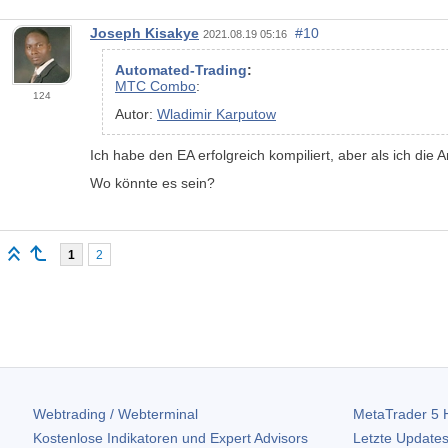
Joseph Kisakye
#10
2021.08.19 05:16
Automated-Trading
:
MTC Сombo
:
124
Autor:
Wladimir Karputow
Ich habe den EA erfolgreich kompiliert, aber als ich die 
Wo könnte es sein?
1
2
Webtrading / Webterminal
MetaTrader 5
H
Kostenlose Indikatoren und Expert Advisors
Letzte Updates