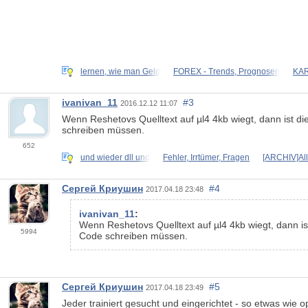
lernen, wie man Geld
FOREX - Trends, Prognosen
KAR
ivanivan_11
#3
2016.12.12 11:07
Wenn Reshetovs Quelltext auf µl4 4kb wiegt, dann ist die
schreiben müssen.
652
und wieder dll und
Fehler, Irrtümer, Fragen
[ARCHIV]All
Сергей Криушин
#4
2017.04.18 23:48
ivanivan_11
:
Wenn Reshetovs Quelltext auf µl4 4kb wiegt, dann ist
5994
Code schreiben müssen.
Сергей Криушин
#5
2017.04.18 23:49
Jeder trainiert gesucht und eingerichtet - so etwas wie