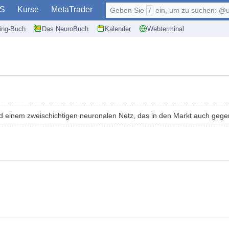
S
Kurse
MetaTrader
Geben Sie
/
ein, um zu suchen: @user, $symb
ding-Buch
Das NeuroBuch
Kalender
Webterminal
nd einem zweischichtigen neuronalen Netz, das in den Markt auch gege