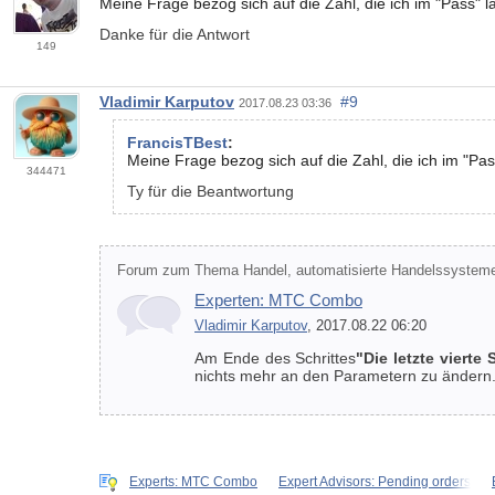
Meine Frage bezog sich auf die Zahl, die ich im "Pass
Danke für die Antwort
149
Vladimir Karputov
#9
2017.08.23 03:36
FrancisTBest
:
Meine Frage bezog sich auf die Zahl, die ich im "P
344471
Ty für die Beantwortung
Forum zum Thema Handel, automatisierte Handelssysteme
Experten: MTC Сombo
Vladimir Karputov
, 2017.08.22 06:20
Am Ende des Schrittes
"Die letzte vierte 
nichts mehr an den Parametern zu ändern
Experts: MTC Сombo
Expert Advisors: Pending orders