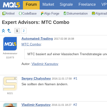
Forum
Market
Signale
Freelance
VP
Artikel
CodeBase
Algo Forge
Dokumentation
Algotra
Expert Advisors: MTC Сombo
1
2
Automated-Trading
2017.02.08 16:08
MTC Сombo
:
Administrator
MTC basiert auf einer klassischen Trendstrategie u
111673
Autor:
Vladimir Karputov
Sergey Chalyshev
#1
2016.11.01 17:58
Sie sollten den Namen ändern.
9221
Vladimir Karputov
#2
2016.11.01 18:27