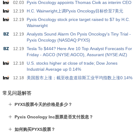
02.03
Pyxis Oncology appoints Thomas Civik as interim CEO
12.19
H.C. Wainwright上调Pyxis Oncology目标价至7美元
12.19
Pyxis Oncology stock price target raised to $7 by H.C.
Wainwright
12.19
Analysts Sound Alarm On Pyxis Oncology's Tiny Trial -
Pyxis Oncology (NASDAQ:PYXS)
12.19
Tesla To $444? Here Are 10 Top Analyst Forecasts For
Friday - AGCO (NYSE:AGCO), Assurant (NYSE:AIZ)
12.18
U.S. stocks higher at close of trade; Dow Jones
Industrial Average up 0.14%
12.18
美国股市上涨；截至收盘道琼斯工业平均指数上涨0.14%
常见问题解答
PYXS股票今天的价格是多少？
Pyxis Oncology Inc股票是否支付股息？
如何购买PYXS股票？