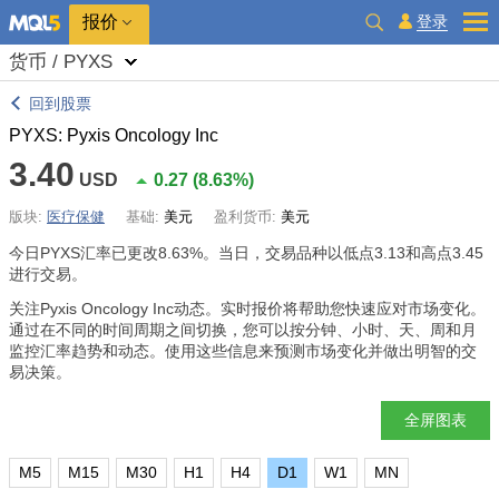
报价
登录
货币 / PYXS
回到股票
PYXS: Pyxis Oncology Inc
3.40
USD
0.27
(
8.63%
)
版块:
医疗保健
基础:
美元
盈利货币:
美元
今日PYXS汇率已更改
8.63%
。当日，交易品种以低点3.13和高点3.45
进行交易。
关注Pyxis Oncology Inc动态。实时报价将帮助您快速应对市场变化。
通过在不同的时间周期之间切换，您可以按分钟、小时、天、周和月
监控汇率趋势和动态。使用这些信息来预测市场变化并做出明智的交
易决策。
全屏图表
M5
M15
M30
H1
H4
D1
W1
MN