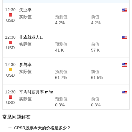
12:30
失业率
实际值
预测值
前值
USD
4.2%
4.2%
12:30
非农就业人口
实际值
预测值
前值
USD
41 K
57 K
12:30
参与率
实际值
预测值
前值
USD
61.7%
61.5%
12:30
平均时薪月率 m/m
实际值
预测值
前值
USD
0.3%
0.3%
常见问题解答
12:30
平均时薪年率 y/y
实际值
预测值
前值
CPSR股票今天的价格是多少？
USD