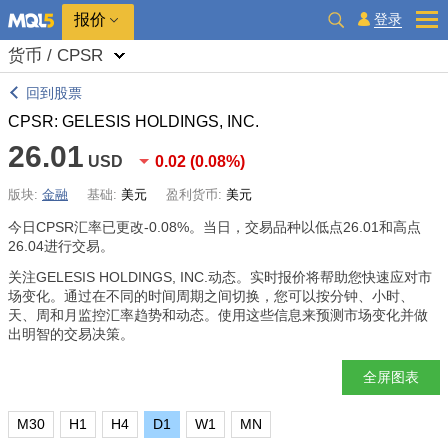
报价
登录
货币 / CPSR
回到股票
CPSR: GELESIS HOLDINGS, INC.
26.01
USD
0.02
(
0.08%
)
版块:
金融
基础:
美元
盈利货币:
美元
今日CPSR汇率已更改
-0.08%
。当日，交易品种以低点26.01和高点
26.04进行交易。
关注GELESIS HOLDINGS, INC.动态。实时报价将帮助您快速应对市
场变化。通过在不同的时间周期之间切换，您可以按分钟、小时、
天、周和月监控汇率趋势和动态。使用这些信息来预测市场变化并做
出明智的交易决策。
全屏图表
M30
H1
H4
D1
W1
MN