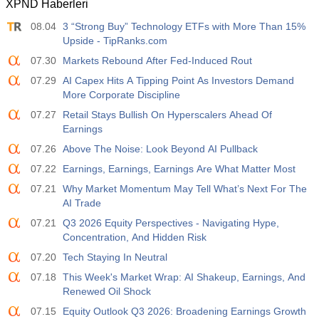
XPND Haberleri
08.04
3 “Strong Buy” Technology ETFs with More Than 15%
Upside - TipRanks.com
07.30
Markets Rebound After Fed-Induced Rout
07.29
AI Capex Hits A Tipping Point As Investors Demand
More Corporate Discipline
07.27
Retail Stays Bullish On Hyperscalers Ahead Of
Earnings
07.26
Above The Noise: Look Beyond AI Pullback
07.22
Earnings, Earnings, Earnings Are What Matter Most
07.21
Why Market Momentum May Tell What’s Next For The
AI Trade
07.21
Q3 2026 Equity Perspectives - Navigating Hype,
Concentration, And Hidden Risk
07.20
Tech Staying In Neutral
07.18
This Week's Market Wrap: AI Shakeup, Earnings, And
Renewed Oil Shock
07.15
Equity Outlook Q3 2026: Broadening Earnings Growth