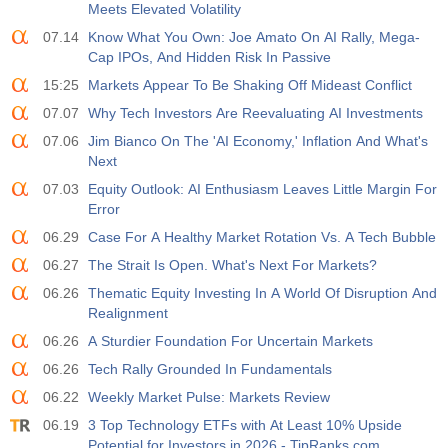
Meets Elevated Volatility
07.14
Know What You Own: Joe Amato On AI Rally, Mega-
Cap IPOs, And Hidden Risk In Passive
15:25
Markets Appear To Be Shaking Off Mideast Conflict
07.07
Why Tech Investors Are Reevaluating AI Investments
07.06
Jim Bianco On The 'AI Economy,' Inflation And What's
Next
07.03
Equity Outlook: AI Enthusiasm Leaves Little Margin For
Error
06.29
Case For A Healthy Market Rotation Vs. A Tech Bubble
06.27
The Strait Is Open. What's Next For Markets?
06.26
Thematic Equity Investing In A World Of Disruption And
Realignment
06.26
A Sturdier Foundation For Uncertain Markets
06.26
Tech Rally Grounded In Fundamentals
06.22
Weekly Market Pulse: Markets Review
06.19
3 Top Technology ETFs with At Least 10% Upside
Potential for Investors in 2026 - TipRanks.com