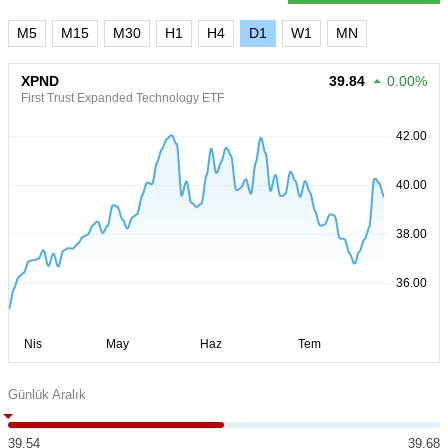
M5
M15
M30
H1
H4
D1
W1
MN
XPND
39.84
0.00%
First Trust Expanded Technology ETF
Günlük Aralık
39.54
39.68