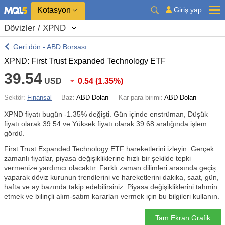
Kotasyon
Giriş yap
Dövizler / XPND
Geri dön - ABD Borsası
XPND: First Trust Expanded Technology ETF
39.54
USD
0.54
(
1.35%
)
Sektör:
Finansal
Baz:
ABD Doları
Kar para birimi:
ABD Doları
XPND fiyatı bugün
-1.35%
değişti. Gün içinde enstrüman, Düşük
fiyatı olarak 39.54 ve Yüksek fiyatı olarak 39.68 aralığında işlem
gördü.
First Trust Expanded Technology ETF hareketlerini izleyin. Gerçek
zamanlı fiyatlar, piyasa değişikliklerine hızlı bir şekilde tepki
vermenize yardımcı olacaktır. Farklı zaman dilimleri arasında geçiş
yaparak döviz kurunun trendlerini ve hareketlerini dakika, saat, gün,
hafta ve ay bazında takip edebilirsiniz. Piyasa değişikliklerini tahmin
etmek ve bilinçli alım-satım kararları vermek için bu bilgileri kullanın.
Tam Ekran Grafik