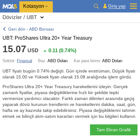
Kotasyon
Giriş yap
Dövizler / UBT
Geri dön - ABD Borsası
UBT: ProShares Ultra 20+ Year Treasury
15.07
USD
0.11
(
0.74%
)
Sektör:
Finansal
Baz:
ABD Doları
Kar para birimi:
ABD Doları
UBT fiyatı bugün
0.74%
değişti. Gün içinde enstrüman, Düşük fiyatı
olarak 15.00 ve Yüksek fiyatı olarak 15.08 aralığında işlem gördü.
ProShares Ultra 20+ Year Treasury hareketlerini izleyin. Gerçek
zamanlı fiyatlar, piyasa değişikliklerine hızlı bir şekilde tepki
vermenize yardımcı olacaktır. Farklı zaman dilimleri arasında geçiş
yaparak döviz kurunun trendlerini ve hareketlerini dakika, saat, gün,
hafta ve ay bazında takip edebilirsiniz. Piyasa değişikliklerini tahmin
etmek ve bilinçli alım-satım kararları vermek için bu bilgileri kullanın.
Tam Ekran Grafik