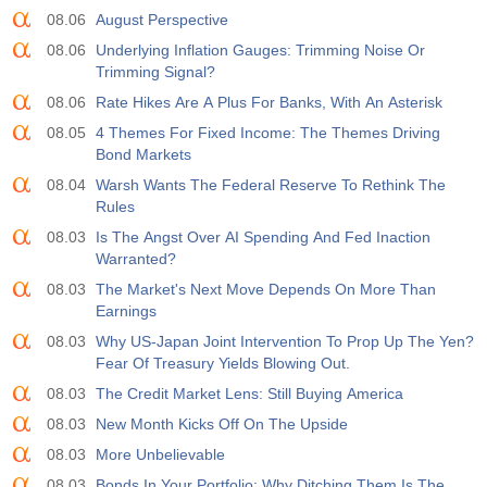
08.06
August Perspective
08.06
Underlying Inflation Gauges: Trimming Noise Or
Trimming Signal?
08.06
Rate Hikes Are A Plus For Banks, With An Asterisk
08.05
4 Themes For Fixed Income: The Themes Driving
Bond Markets
08.04
Warsh Wants The Federal Reserve To Rethink The
Rules
08.03
Is The Angst Over AI Spending And Fed Inaction
Warranted?
08.03
The Market's Next Move Depends On More Than
Earnings
08.03
Why US-Japan Joint Intervention To Prop Up The Yen?
Fear Of Treasury Yields Blowing Out.
08.03
The Credit Market Lens: Still Buying America
08.03
New Month Kicks Off On The Upside
08.03
More Unbelievable
08.03
Bonds In Your Portfolio: Why Ditching Them Is The