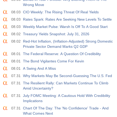
Wrong Move
08.03
CIO Weekly: The Rising Threat Of Real Yields
08.03
Rates Spark: Rates Are Seeking New Levels To Settle
08.03
Weekly Market Pulse: Warsh Is Off To A Good Start
08.02
Treasury Yields Snapshot: July 31, 2026
08.02
Red-Hot Inflation, (Inflation-Adjusted) Strong Domestic
Private Sector Demand Marks Q2 GDP
08.01
The Federal Reserve: A Question Of Credibility
08.01
The Bond Vigilantes Come For Kevin
08.01
A Swing And A Miss
07.31
Why Markets May Be Second-Guessing The U.S. Fed
07.31
The Resilient Rally: Can Markets Continue To Climb
Amid Uncertainty?
07.31
July FOMC Meeting: A Cautious Hold With Credibility
Implications
07.31
Chart Of The Day: The 'No Confidence' Trade - And
What Comes Next