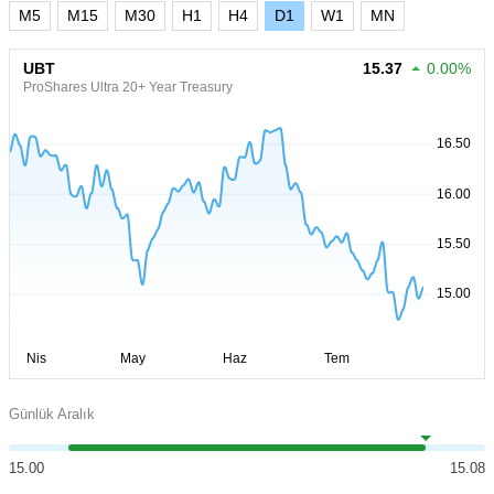
M5
M15
M30
H1
H4
D1
W1
MN
UBT
15.37
0.00%
ProShares Ultra 20+ Year Treasury
Günlük Aralık
15.00
15.08