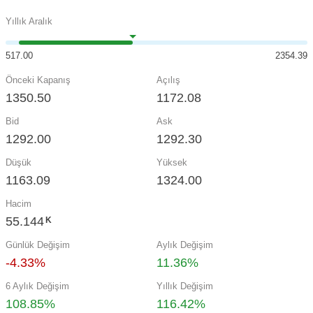
Yıllık Aralık
517.00
2354.39
Önceki Kapanış
Açılış
1350.50
1172.08
Bid
Ask
1292.00
1292.30
Düşük
Yüksek
1163.09
1324.00
Hacim
55.144
K
Günlük Değişim
Aylık Değişim
-4.33%
11.36%
6 Aylık Değişim
Yıllık Değişim
108.85%
116.42%