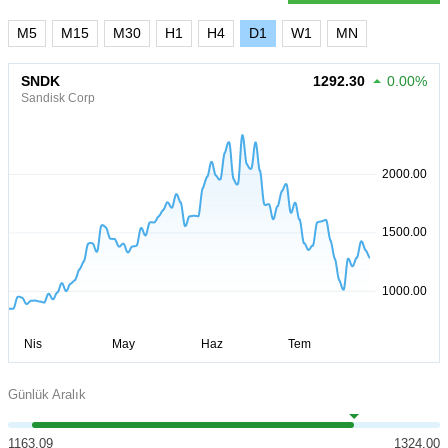
M5
M15
M30
H1
H4
D1
W1
MN
SNDK
1292.30
0.00%
Sandisk Corp
Günlük Aralık
1163.09
1324.00