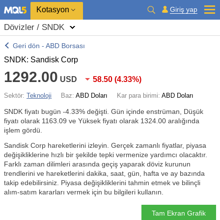
Kotasyon
Giriş yap
Dövizler / SNDK
Geri dön - ABD Borsası
SNDK: Sandisk Corp
1292.00
USD
58.50
(
4.33%
)
Sektör:
Teknoloji
Baz:
ABD Doları
Kar para birimi:
ABD Doları
SNDK fiyatı bugün
-4.33%
değişti. Gün içinde enstrüman, Düşük
fiyatı olarak 1163.09 ve Yüksek fiyatı olarak 1324.00 aralığında
işlem gördü.
Sandisk Corp hareketlerini izleyin. Gerçek zamanlı fiyatlar, piyasa
değişikliklerine hızlı bir şekilde tepki vermenize yardımcı olacaktır.
Farklı zaman dilimleri arasında geçiş yaparak döviz kurunun
trendlerini ve hareketlerini dakika, saat, gün, hafta ve ay bazında
takip edebilirsiniz. Piyasa değişikliklerini tahmin etmek ve bilinçli
alım-satım kararları vermek için bu bilgileri kullanın.
Tam Ekran Grafik