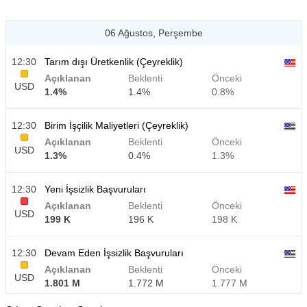
06 Ağustos, Perşembe
12:30
Tarım dışı Üretkenlik (Çeyreklik)
Açıklanan
Beklenti
Önceki
USD
1.4%
1.4%
0.8%
12:30
Birim İşçilik Maliyetleri (Çeyreklik)
Açıklanan
Beklenti
Önceki
USD
1.3%
0.4%
1.3%
12:30
Yeni İşsizlik Başvuruları
Açıklanan
Beklenti
Önceki
USD
199 K
196 K
198 K
12:30
Devam Eden İşsizlik Başvuruları
Açıklanan
Beklenti
Önceki
USD
1.801 M
1.772 M
1.777 M