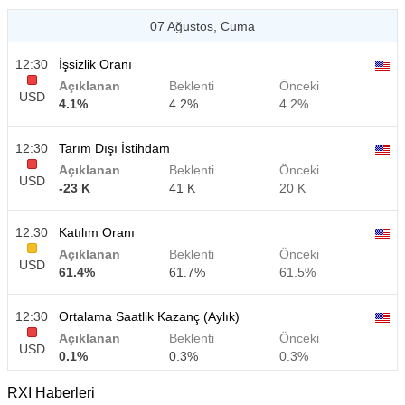
07 Ağustos, Cuma
12:30
İşsizlik Oranı
Açıklanan
Beklenti
Önceki
USD
4.1%
4.2%
4.2%
12:30
Tarım Dışı İstihdam
Açıklanan
Beklenti
Önceki
USD
-23 K
41 K
20 K
12:30
Katılım Oranı
Açıklanan
Beklenti
Önceki
USD
61.4%
61.7%
61.5%
12:30
Ortalama Saatlik Kazanç (Aylık)
Açıklanan
Beklenti
Önceki
USD
0.1%
0.3%
0.3%
RXI Haberleri
12:30
Ortalama Saatlik Kazanç (Yıllık)