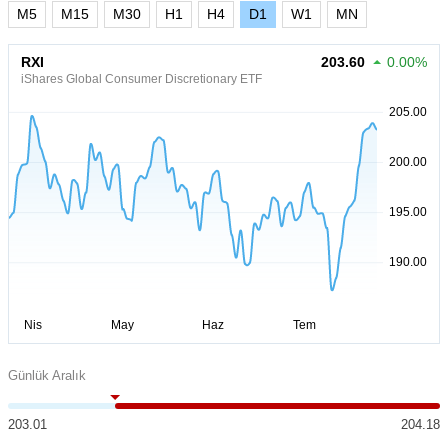
M5
M15
M30
H1
H4
D1
W1
MN
RXI
203.60
0.00%
iShares Global Consumer Discretionary ETF
Günlük Aralık
203.01
204.18