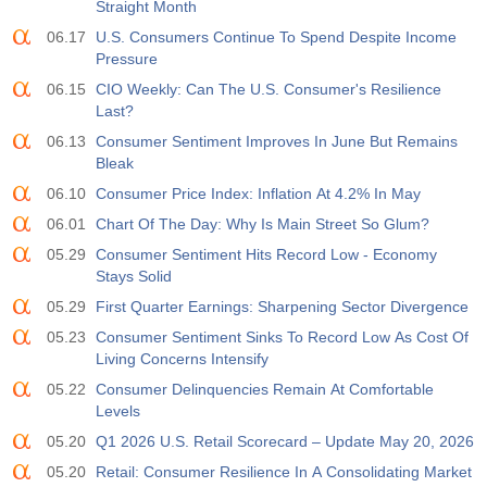
Straight Month
19:00
Fed Tüketici Kredisi m/m
06.17
U.S. Consumers Continue To Spend Despite Income
Açıklanan
Beklenti
Önceki
USD
Pressure
$​11.44 B
$​-0.18 B
06.15
CIO Weekly: Can The U.S. Consumer's Resilience
Last?
19:30
CFTC Altın Ticari Olmayan Net Pozisyonlar
Açıklanan
Beklenti
Önceki
06.13
Consumer Sentiment Improves In June But Remains
USD
182.1 K
Bleak
06.10
Consumer Price Index: Inflation At 4.2% In May
19:30
CFTC Ham Petrol Ticari Olmayan Net Pozisyonlar
06.01
Chart Of The Day: Why Is Main Street So Glum?
Açıklanan
Beklenti
Önceki
USD
05.29
Consumer Sentiment Hits Record Low - Economy
120.1 K
Stays Solid
05.29
First Quarter Earnings: Sharpening Sector Divergence
19:30
CFTC S&P 500 Ticari Olmayan Net Pozisyonlar
05.23
Consumer Sentiment Sinks To Record Low As Cost Of
Açıklanan
Beklenti
Önceki
USD
Living Concerns Intensify
-17.2 K
05.22
Consumer Delinquencies Remain At Comfortable
Levels
19:30
CFTC Nasdaq 100 Ticari Olmayan Net Pozisyonlar
05.20
Q1 2026 U.S. Retail Scorecard – Update May 20, 2026
Açıklanan
Beklenti
Önceki
USD
4.9 K
05.20
Retail: Consumer Resilience In A Consolidating Market