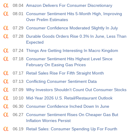
08.04
Amazon Delivers For Consumer Discretionary
Açıklanan
Beklenti
Önceki
USD
3.2%
3.5%
3.5%
08.01
Consumer Sentiment Hits 5-Month High, Improving
Over Prelim Estimates
12:30
Özel Tarım Dışı Bordrolar
07.29
Consumer Confidence Moderated Slightly In July
Açıklanan
Beklenti
Önceki
07.28
Durable Goods Orders Rise 0.3% In June, Less Than
USD
30 K
40 K
30 K
Expected
07.24
Things Are Getting Interesting In Macro Kingdom
12:30
U6 İşsizlik Oranı
07.18
Consumer Sentiment Hits Highest Level Since
Açıklanan
Beklenti
Önceki
USD
February On Easing Gas Prices
7.9%
7.9%
7.9%
07.17
Retail Sales Rise For Fifth Straight Month
17:00
07.13
Baker Hughes ABD Petrol Rig Sayısı
Conflicting Consumer Sentiment Data
Açıklanan
Beklenti
Önceki
07.09
Why Investors Shouldn't Count Out Consumer Stocks
USD
451
10:10
Mid-Year 2026 U.S. Retail/Restaurant Outlook
06.30
Consumer Confidence Inched Down In June
17:00
Baker Hughes ABD Sondaj Kuyusu Sayısı
06.27
Consumer Sentiment Rises On Cheaper Gas But
Açıklanan
Beklenti
Önceki
USD
Inflation Worries Persist
588
06.19
Retail Sales: Consumer Spending Up For Fourth