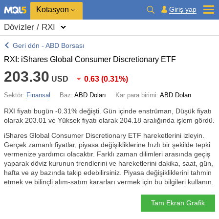
Kotasyon
Giriş yap
Dövizler / RXI
Geri dön - ABD Borsası
RXI: iShares Global Consumer Discretionary ETF
203.30
USD
0.63
(
0.31%
)
Sektör:
Finansal
Baz:
ABD Doları
Kar para birimi:
ABD Doları
RXI fiyatı bugün
-0.31%
değişti. Gün içinde enstrüman, Düşük fiyatı
olarak 203.01 ve Yüksek fiyatı olarak 204.18 aralığında işlem gördü.
iShares Global Consumer Discretionary ETF hareketlerini izleyin.
Gerçek zamanlı fiyatlar, piyasa değişikliklerine hızlı bir şekilde tepki
vermenize yardımcı olacaktır. Farklı zaman dilimleri arasında geçiş
yaparak döviz kurunun trendlerini ve hareketlerini dakika, saat, gün,
hafta ve ay bazında takip edebilirsiniz. Piyasa değişikliklerini tahmin
etmek ve bilinçli alım-satım kararları vermek için bu bilgileri kullanın.
Tam Ekran Grafik