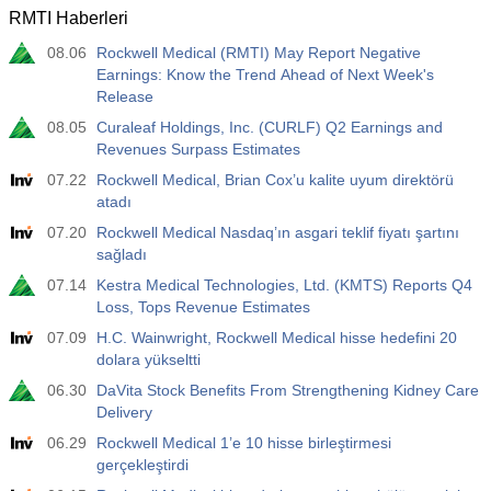
RMTI Haberleri
08.06
Rockwell Medical (RMTI) May Report Negative
Earnings: Know the Trend Ahead of Next Week's
Release
08.05
Curaleaf Holdings, Inc. (CURLF) Q2 Earnings and
Revenues Surpass Estimates
07.22
Rockwell Medical, Brian Cox’u kalite uyum direktörü
atadı
07.20
Rockwell Medical Nasdaq’ın asgari teklif fiyatı şartını
sağladı
07.14
Kestra Medical Technologies, Ltd. (KMTS) Reports Q4
Loss, Tops Revenue Estimates
07.09
H.C. Wainwright, Rockwell Medical hisse hedefini 20
dolara yükseltti
06.30
DaVita Stock Benefits From Strengthening Kidney Care
Delivery
06.29
Rockwell Medical 1’e 10 hisse birleştirmesi
gerçekleştirdi