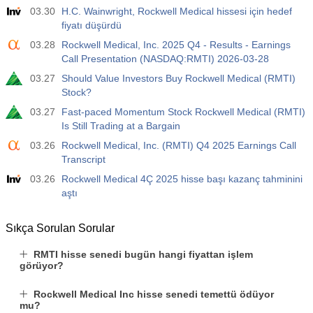
03.30
H.C. Wainwright, Rockwell Medical hissesi için hedef
fiyatı düşürdü
03.28
Rockwell Medical, Inc. 2025 Q4 - Results - Earnings
Call Presentation (NASDAQ:RMTI) 2026-03-28
03.27
Should Value Investors Buy Rockwell Medical (RMTI)
Stock?
03.27
Fast-paced Momentum Stock Rockwell Medical (RMTI)
Is Still Trading at a Bargain
03.26
Rockwell Medical, Inc. (RMTI) Q4 2025 Earnings Call
Transcript
03.26
Rockwell Medical 4Ç 2025 hisse başı kazanç tahminini
aştı
Sıkça Sorulan Sorular
RMTI hisse senedi bugün hangi fiyattan işlem
görüyor?
Rockwell Medical Inc hisse senedi temettü ödüyor
mu?