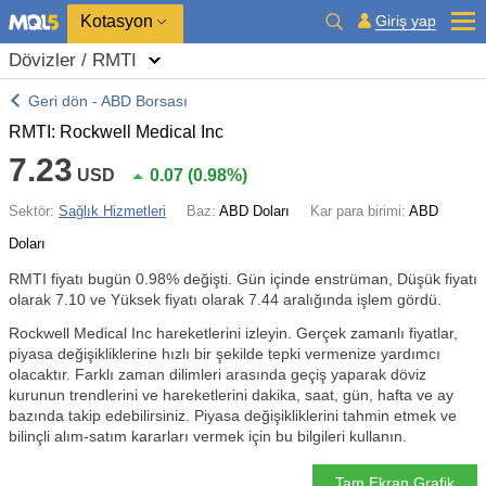
Kotasyon
Giriş yap
Dövizler / RMTI
Geri dön - ABD Borsası
RMTI: Rockwell Medical Inc
7.23
USD
0.07
(
0.98%
)
Sektör:
Sağlık Hizmetleri
Baz:
ABD Doları
Kar para birimi:
ABD
Doları
RMTI fiyatı bugün
0.98%
değişti. Gün içinde enstrüman, Düşük fiyatı
olarak 7.10 ve Yüksek fiyatı olarak 7.44 aralığında işlem gördü.
Rockwell Medical Inc hareketlerini izleyin. Gerçek zamanlı fiyatlar,
piyasa değişikliklerine hızlı bir şekilde tepki vermenize yardımcı
olacaktır. Farklı zaman dilimleri arasında geçiş yaparak döviz
kurunun trendlerini ve hareketlerini dakika, saat, gün, hafta ve ay
bazında takip edebilirsiniz. Piyasa değişikliklerini tahmin etmek ve
bilinçli alım-satım kararları vermek için bu bilgileri kullanın.
Tam Ekran Grafik