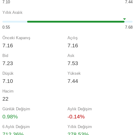
7.10
7.44
Yıllık Aralık
0.55
7.68
Önceki Kapanış
Açılış
7.16
7.16
Bid
Ask
7.23
7.53
Düşük
Yüksek
7.10
7.44
Hacim
22
Günlük Değişim
Aylık Değişim
0.98%
-0.14%
6 Aylık Değişim
Yıllık Değişim
712.36%
278.53%