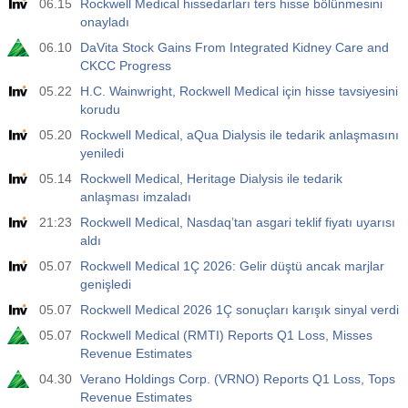
06.15
Rockwell Medical hissedarları ters hisse bölünmesini
onayladı
06.10
DaVita Stock Gains From Integrated Kidney Care and
CKCC Progress
05.22
H.C. Wainwright, Rockwell Medical için hisse tavsiyesini
korudu
05.20
Rockwell Medical, aQua Dialysis ile tedarik anlaşmasını
yeniledi
05.14
Rockwell Medical, Heritage Dialysis ile tedarik
anlaşması imzaladı
21:23
Rockwell Medical, Nasdaq’tan asgari teklif fiyatı uyarısı
aldı
05.07
Rockwell Medical 1Ç 2026: Gelir düştü ancak marjlar
genişledi
05.07
Rockwell Medical 2026 1Ç sonuçları karışık sinyal verdi
05.07
Rockwell Medical (RMTI) Reports Q1 Loss, Misses
Revenue Estimates
04.30
Verano Holdings Corp. (VRNO) Reports Q1 Loss, Tops
Revenue Estimates