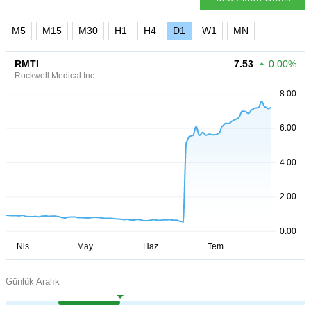
M5
M15
M30
H1
H4
D1
W1
MN
RMTI
7.53
0.00%
Rockwell Medical Inc
Günlük Aralık