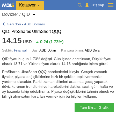
Kotasyon
Giriş yap
Dövizler / QID
Geri dön - ABD Borsası
QID: ProShares UltraShort QQQ
14.15
USD
0.24
(
1.73%
)
Sektör:
Finansal
Baz:
ABD Doları
Kar para birimi:
ABD Doları
QID fiyatı bugün
1.73%
değişti. Gün içinde enstrüman, Düşük fiyatı
olarak 13.71 ve Yüksek fiyatı olarak 14.16 aralığında işlem gördü.
ProShares UltraShort QQQ hareketlerini izleyin. Gerçek zamanlı
fiyatlar, piyasa değişikliklerine hızlı bir şekilde tepki vermenize
yardımcı olacaktır. Farklı zaman dilimleri arasında geçiş yaparak
döviz kurunun trendlerini ve hareketlerini dakika, saat, gün, hafta ve
ay bazında takip edebilirsiniz. Piyasa değişikliklerini tahmin etmek ve
bilinçli alım-satım kararları vermek için bu bilgileri kullanın.
Tam Ekran Grafik