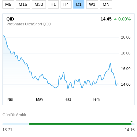
M5
M15
M30
H1
H4
D1
W1
MN
QID
14.45
0.00%
ProShares UltraShort QQQ
Günlük Aralık
13.71
14.16