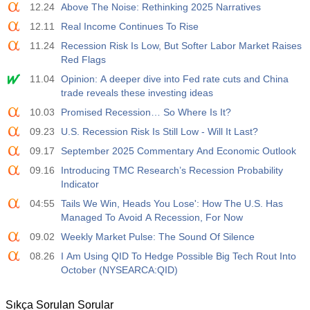
12.24
Above The Noise: Rethinking 2025 Narratives
12.11
Real Income Continues To Rise
11.24
Recession Risk Is Low, But Softer Labor Market Raises
Red Flags
11.04
Opinion: A deeper dive into Fed rate cuts and China
trade reveals these investing ideas
10.03
Promised Recession… So Where Is It?
09.23
U.S. Recession Risk Is Still Low - Will It Last?
09.17
September 2025 Commentary And Economic Outlook
09.16
Introducing TMC Research’s Recession Probability
Indicator
04:55
Tails We Win, Heads You Lose': How The U.S. Has
Managed To Avoid A Recession, For Now
09.02
Weekly Market Pulse: The Sound Of Silence
08.26
I Am Using QID To Hedge Possible Big Tech Rout Into
October (NYSEARCA:QID)
Sıkça Sorulan Sorular