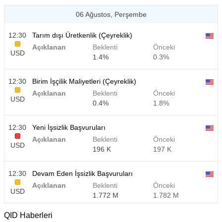
06 Ağustos, Perşembe
12:30
Tarım dışı Üretkenlik (Çeyreklik)
Açıklanan
Beklenti
Önceki
USD
1.4%
0.3%
12:30
Birim İşçilik Maliyetleri (Çeyreklik)
Açıklanan
Beklenti
Önceki
USD
0.4%
1.8%
12:30
Yeni İşsizlik Başvuruları
Açıklanan
Beklenti
Önceki
USD
196 K
197 K
12:30
Devam Eden İşsizlik Başvuruları
Açıklanan
Beklenti
Önceki
USD
1.772 M
1.782 M
QID Haberleri