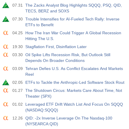
07.31
The Zacks Analyst Blog Highlights SQQQ, PSQ, QID,
TECS, BERZ and SOXS
07.30
Trouble Intensifies for AI-Fueled Tech Rally: Inverse
ETFs to Benefit
04.25
How The Iran War Could Trigger A Global Recession
Hitting The U.S.
19:30
Stagflation First, Disinflation Later
03.30
Oil Spike Lifts Recession Risk, But Outlook Still
Depends On Broader Conditions
03.09
Tehran Defies U.S. As Conflict Escalates And Markets
Reel
02.05
ETFs to Tackle the Anthropic-Led Software Stock Rout
01.27
The Shutdown Circus: Markets Care About Time, Not
Theater (SPX)
01.02
Leveraged ETF Drift Watch List And Focus On SQQQ
(NASDAQ:SQQQ)
12.26
QID: -2x Inverse Leverage On The Nasdaq-100
(NYSEARCA:QID)