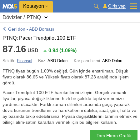
Kotasyon
Giriş yap
Dövizler / PTNQ
Geri dön - ABD Borsası
PTNQ: Pacer Trendpilot 100 ETF
87.16
USD
0.94
(
1.09%
)
Sektör:
Finansal
Baz:
ABD Doları
Kar para birimi:
ABD Doları
PTNQ fiyatı bugün
1.09%
değişti. Gün içinde enstrüman, Düşük
fiyatı olarak 86.65 ve Yüksek fiyatı olarak 87.23 aralığında işlem
gördü.
Pacer Trendpilot 100 ETF hareketlerini izleyin. Gerçek zamanlı
fiyatlar, piyasa değişikliklerine hızlı bir şekilde tepki vermenize
yardımcı olacaktır. Farklı zaman dilimleri arasında geçiş yaparak
döviz kurunun trendlerini ve hareketlerini dakika, saat, gün, hafta ve
ay bazında takip edebilirsiniz. Piyasa değişikliklerini tahmin etmek ve
bilinçli alım-satım kararları vermek için bu bilgileri kullanın.
Tam Ekran Grafik