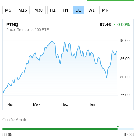
M5
M15
M30
H1
H4
D1
W1
MN
PTNQ
87.46
0.00%
Pacer Trendpilot 100 ETF
Günlük Aralık
86.65
87.23