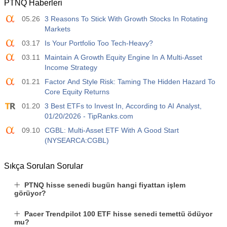
PTNQ Haberleri
05.26
3 Reasons To Stick With Growth Stocks In Rotating
Markets
03.17
Is Your Portfolio Too Tech-Heavy?
03.11
Maintain A Growth Equity Engine In A Multi-Asset
Income Strategy
01.21
Factor And Style Risk: Taming The Hidden Hazard To
Core Equity Returns
01.20
3 Best ETFs to Invest In, According to AI Analyst,
01/20/2026 - TipRanks.com
09.10
CGBL: Multi-Asset ETF With A Good Start
(NYSEARCA:CGBL)
Sıkça Sorulan Sorular
PTNQ hisse senedi bugün hangi fiyattan işlem
görüyor?
Pacer Trendpilot 100 ETF hisse senedi temettü ödüyor
mu?