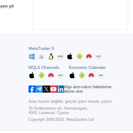
çen yıl
MetaTrader 5
MQL5 Channels
Economic Calendar
Algo alım-satım haberlerine
abone olun
Aracı kurum değildir, gerçek işlem hesabı yoktur
35 Dodekanisou str, Germasogeia,
4043, Limassol, Cyprus
Copyright 2000-2026,
MetaQuotes Ltd