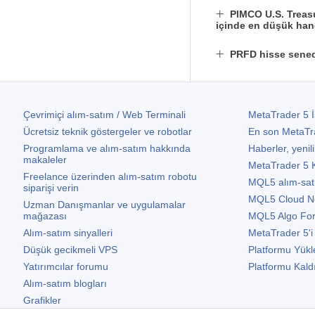
PIMCO U.S. Treas
içinde en düşük hang
PRFD hisse sened
Çevrimiçi alım-satım / Web Terminali
MetaTrader 5
İ
Ücretsiz teknik göstergeler ve robotlar
En son
MetaTr
Programlama ve alım-satım hakkında
Haberler, yenili
makaleler
MetaTrader 5
K
Freelance üzerinden alım-satım robotu
MQL5 alım-satım 
siparişi verin
MQL5 Cloud N
Uzman Danışmanlar ve uygulamalar
mağazası
MQL5 Algo Fo
Alım-satım sinyalleri
MetaTrader 5
'i
Düşük gecikmeli VPS
Platformu Yükl
Yatırımcılar forumu
Platformu Kald
Alım-satım blogları
Grafikler