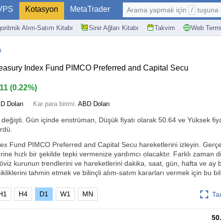
VPS
Kotasyon
MetaTrader
Arama yapmak için
/
tuşuna basın: @
goritmik Alım-Satım Kitabı
Sinir Ağları Kitabı
Takvim
Web Termi
ı
asury Index Fund PIMCO Preferred and Capital Secu
.11
(
0.22%
)
D Doları
Kar para birimi:
ABD Doları
değişti. Gün içinde enstrüman, Düşük fiyatı olarak 50.64 ve Yüksek fiya
rdü.
x Fund PIMCO Preferred and Capital Secu hareketlerini izleyin. Gerç
lerine hızlı bir şekilde tepki vermenize yardımcı olacaktır. Farklı zaman di
viz kurunun trendlerini ve hareketlerini dakika, saat, gün, hafta ve ay 
ikliklerini tahmin etmek ve bilinçli alım-satım kararları vermek için bu bilg
H1
H4
D1
W1
MN
Ta
50