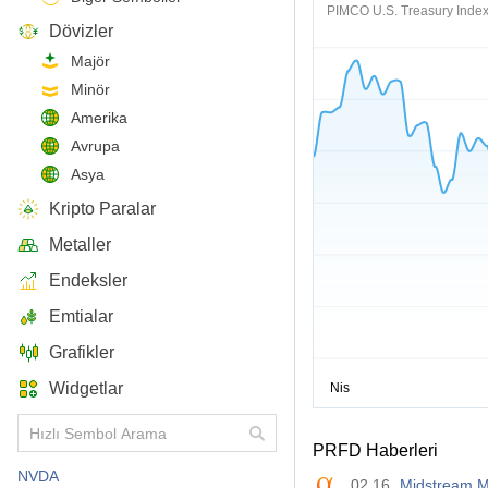
PIMCO U.S. Treasury Inde
Dövizler
Majör
Minör
Amerika
Avrupa
Asya
Kripto Paralar
Metaller
Endeksler
Emtialar
Grafikler
Widgetlar
PRFD Haberleri
NVDA
02.16
Midstream ML