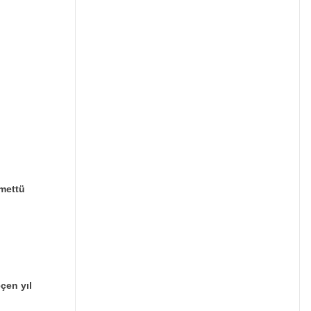
mettü
çen yıl