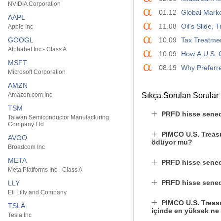
NVIDIA Corporation
01.12
Global Marke
AAPL
11.08
Oil’s Slide,
Apple Inc
GOOGL
10.09
Tax Treatmen
Alphabet Inc - Class A
10.09
How A U.S. 
MSFT
08.19
Why Preferre
Microsoft Corporation
AMZN
Amazon.com Inc
Sıkça Sorulan Sorular
TSM
PRFD hisse sened
Taiwan Semiconductor Manufacturing
Company Ltd
PIMCO U.S. Treas
AVGO
ödüyor mu?
Broadcom Inc
META
PRFD hisse senedi
Meta Platforms Inc - Class A
PRFD hisse senedi
LLY
Eli Lilly and Company
PIMCO U.S. Treas
TSLA
içinde en yüksek ne
Tesla Inc