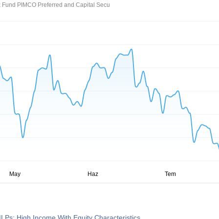
x Fund PIMCO Preferred and Capital Secu
Ps: High Income With Equity Characteristics