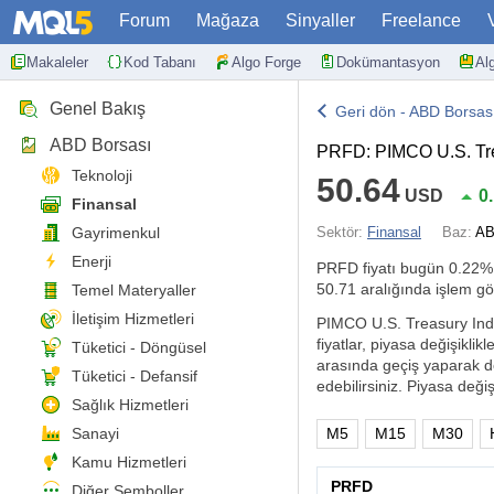
Forum
Mağaza
Sinyaller
Freelance
Makaleler
Kod Tabanı
Algo Forge
Dokümantasyon
Al
Genel Bakış
Geri dön - ABD Borsas
ABD Borsası
PRFD: PIMCO U.S. Tre
Teknoloji
50.64
USD
0
Finansal
Gayrimenkul
Sektör:
Finansal
Baz:
AB
Enerji
PRFD fiyatı bugün
0.22%
50.71 aralığında işlem gö
Temel Materyaller
İletişim Hizmetleri
PIMCO U.S. Treasury Inde
fiyatlar, piyasa değişiklik
Tüketici - Döngüsel
arasında geçiş yaparak dö
Tüketici - Defansif
edebilirsiniz. Piyasa değiş
Sağlık Hizmetleri
Sanayi
M5
M15
M30
Kamu Hizmetleri
PRFD
Diğer Semboller