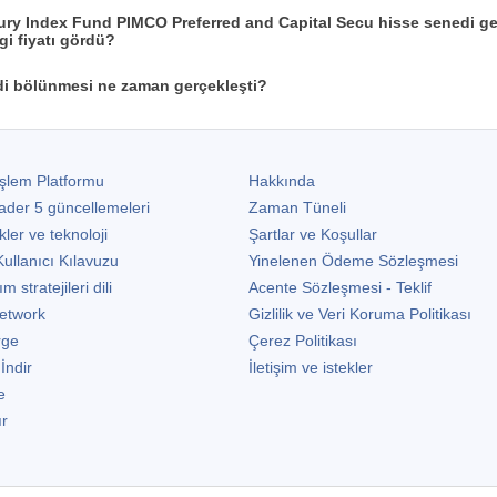
ury Index Fund PIMCO Preferred and Capital Secu hisse senedi ge
i fiyatı gördü?
i bölünmesi ne zaman gerçekleşti?
şlem Platformu
Hakkında
ader 5
güncellemeleri
Zaman Tüneli
kler ve teknoloji
Şartlar ve Koşullar
ullanıcı Kılavuzu
Yinelenen Ödeme Sözleşmesi
stratejileri dili
Acente Sözleşmesi - Teklif
etwork
Gizlilik ve Veri Koruma Politikası
rge
Çerez Politikası
 İndir
İletişim ve istekler
e
ır