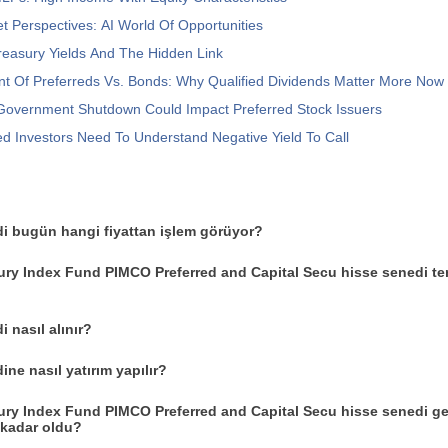
t Perspectives: AI World Of Opportunities
 Treasury Yields And The Hidden Link
t Of Preferreds Vs. Bonds: Why Qualified Dividends Matter More Now
Government Shutdown Could Impact Preferred Stock Issuers
d Investors Need To Understand Negative Yield To Call
i bugün hangi fiyattan işlem görüyor?
ury Index Fund PIMCO Preferred and Capital Secu hisse senedi te
 nasıl alınır?
ne nasıl yatırım yapılır?
ury Index Fund PIMCO Preferred and Capital Secu hisse senedi ge
 kadar oldu?