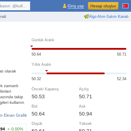
kullanıcı, $sembol, ...
Giriş yap
Hesap oluştur
nali
Algo Alım-Satım Kanalı
Günlük Aralık
50.64
50.71
Yıllık Aralık
tı olarak
50.32
52.34
ek zamanlı
Önceki Kapanış
Açılış
limleri
50.53
50.71
bazında takip
ileri kullanın.
Bid
Ask
50.64
50.94
m Ekran Grafik
Düşük
Yüksek
.94
0.00%