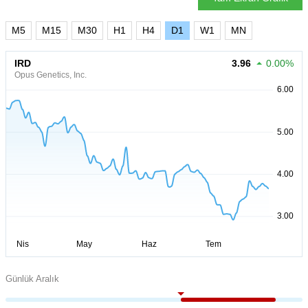
M5
M15
M30
H1
H4
D1
W1
MN
IRD
3.96
0.00%
Opus Genetics, Inc.
Günlük Aralık