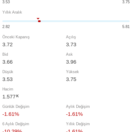
3.53
3.75
Yıllık Aralık
2.82
5.81
Önceki Kapanış
Açılış
3.72
3.73
Bid
Ask
3.66
3.96
Düşük
Yüksek
3.53
3.75
Hacim
1.577
K
Günlük Değişim
Aylık Değişim
-1.61%
-1.61%
6 Aylık Değişim
Yıllık Değişim
-10.29%
-1.61%