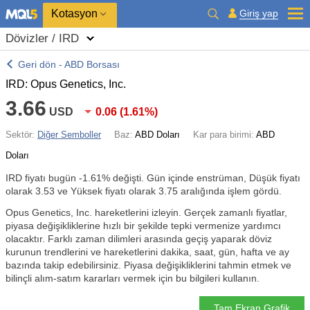
Kotasyon
Giriş yap
Dövizler / IRD
Geri dön - ABD Borsası
IRD: Opus Genetics, Inc.
3.66
USD
0.06
(
1.61%
)
Sektör:
Diğer Semboller
Baz:
ABD Doları
Kar para birimi:
ABD
Doları
IRD fiyatı bugün
-1.61%
değişti. Gün içinde enstrüman, Düşük fiyatı
olarak 3.53 ve Yüksek fiyatı olarak 3.75 aralığında işlem gördü.
Opus Genetics, Inc. hareketlerini izleyin. Gerçek zamanlı fiyatlar,
piyasa değişikliklerine hızlı bir şekilde tepki vermenize yardımcı
olacaktır. Farklı zaman dilimleri arasında geçiş yaparak döviz
kurunun trendlerini ve hareketlerini dakika, saat, gün, hafta ve ay
bazında takip edebilirsiniz. Piyasa değişikliklerini tahmin etmek ve
bilinçli alım-satım kararları vermek için bu bilgileri kullanın.
Tam Ekran Grafik