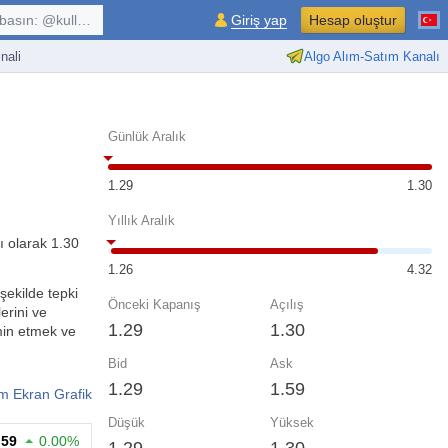
kullanıcı, $sembol, ...
Giriş yap
Hesap oluştur
nali
Algo Alım-Satım Kanalı
Günlük Aralık
1.29
1.30
Yıllık Aralık
ı olarak 1.30
1.26
4.32
 şekilde tepki
Önceki Kapanış
Açılış
erini ve
1.29
1.30
hmin etmek ve
Bid
Ask
1.29
1.59
m Ekran Grafik
Düşük
Yüksek
.59
0.00%