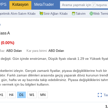
VPS
Kotasyon
MetaTrader
Arama yapmak için
/
tuşuna basın: @
goritmik Alım-Satım Kitabı
Sinir Ağları Kitabı
Takvim
Web Termi
ı
lass A
0
(
0.00%
)
Baz:
ABD Doları
Kar para birimi:
ABD Doları
değişti. Gün içinde enstrüman, Düşük fiyatı olarak 1.29 ve Yüksek fiyat
etlerini izleyin. Gerçek zamanlı fiyatlar, piyasa değişikliklerine hızlı bir
tır. Farklı zaman dilimleri arasında geçiş yaparak döviz kurunun trendl
, gün, hafta ve ay bazında takip edebilirsiniz. Piyasa değişikliklerini ta
ı vermek için bu bilgileri kullanın.
H1
H4
D1
W1
MN
Ta
1