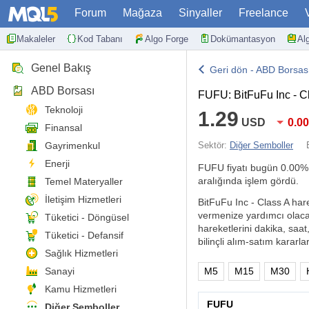
Forum
Mağaza
Sinyaller
Freelance
Makaleler
Kod Tabanı
Algo Forge
Dokümantasyon
Al
Genel Bakış
Geri dön - ABD Borsas
ABD Borsası
FUFU: BitFuFu Inc - C
Teknoloji
1.29
USD
0.0
Finansal
Gayrimenkul
Sektör:
Diğer Semboller
Enerji
FUFU fiyatı bugün
0.00%
aralığında işlem gördü.
Temel Materyaller
İletişim Hizmetleri
BitFuFu Inc - Class A harek
vermenize yardımcı olacak
Tüketici - Döngüsel
hareketlerini dakika, saat
Tüketici - Defansif
bilinçli alım-satım kararlar
Sağlık Hizmetleri
Sanayi
M5
M15
M30
Kamu Hizmetleri
FUFU
Diğer Semboller