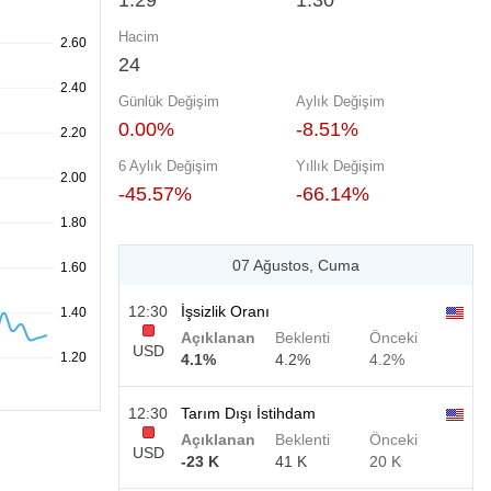
1.29
1.30
Hacim
24
Günlük Değişim
Aylık Değişim
0.00%
-8.51%
6 Aylık Değişim
Yıllık Değişim
-45.57%
-66.14%
07 Ağustos, Cuma
12:30
İşsizlik Oranı
Açıklanan
Beklenti
Önceki
USD
4.1%
4.2%
4.2%
12:30
Tarım Dışı İstihdam
Açıklanan
Beklenti
Önceki
USD
-23 K
41 K
20 K