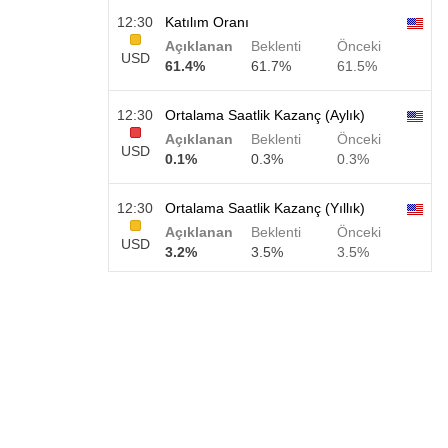
12:30
Katılım Oranı
Açıklanan
Beklenti
Önceki
USD
61.4%
61.7%
61.5%
12:30
Ortalama Saatlik Kazanç (Aylık)
Açıklanan
Beklenti
Önceki
USD
0.1%
0.3%
0.3%
12:30
Ortalama Saatlik Kazanç (Yıllık)
Açıklanan
Beklenti
Önceki
USD
3.2%
3.5%
3.5%
12:30
Özel Tarım Dışı Bordrolar
Açıklanan
Beklenti
Önceki
USD
30 K
40 K
30 K
12:30
U6 İşsizlik Oranı
Açıklanan
Beklenti
Önceki
USD
7.9%
7.9%
7.9%