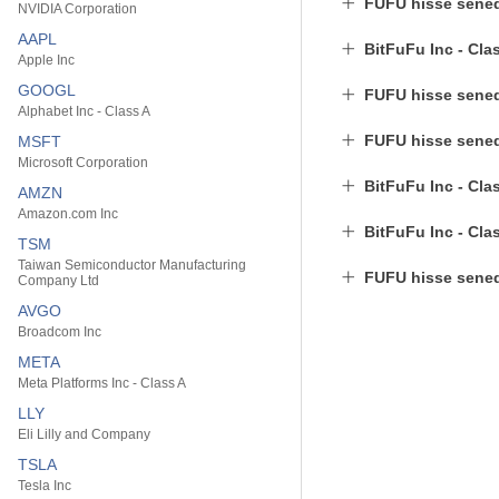
FUFU hisse sened
NVIDIA Corporation
AAPL
BitFuFu Inc - Cla
Apple Inc
GOOGL
FUFU hisse senedi
Alphabet Inc - Class A
FUFU hisse senedi
MSFT
Microsoft Corporation
BitFuFu Inc - Cla
AMZN
Amazon.com Inc
BitFuFu Inc - Cla
TSM
Taiwan Semiconductor Manufacturing
FUFU hisse sened
Company Ltd
AVGO
Broadcom Inc
META
Meta Platforms Inc - Class A
LLY
Eli Lilly and Company
TSLA
Tesla Inc