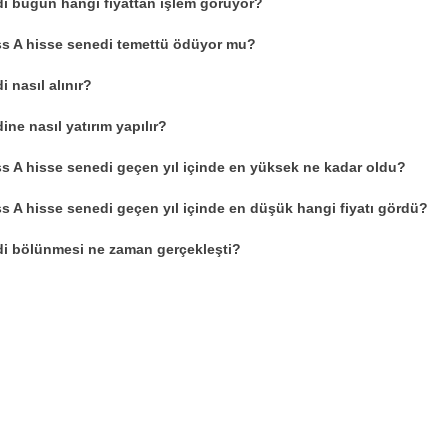
i bugün hangi fiyattan işlem görüyor?
ss A hisse senedi temettü ödüyor mu?
 nasıl alınır?
ne nasıl yatırım yapılır?
ss A hisse senedi geçen yıl içinde en yüksek ne kadar oldu?
ss A hisse senedi geçen yıl içinde en düşük hangi fiyatı gördü?
i bölünmesi ne zaman gerçekleşti?