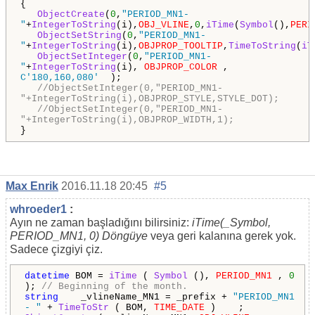
{
ObjectCreate
(
0
,
"PERIOD_MN1-
"
+
IntegerToString
(i),
OBJ_VLINE
,
0
,
iTime
(
Symbol
(),
PERI
ObjectSetString
(
0
,
"PERIOD_MN1-
"
+
IntegerToString
(i),
OBJPROP_TOOLTIP
,
TimeToString
(
iT
ObjectSetInteger
(
0
,
"PERIOD_MN1-
"
+
IntegerToString
(i),
OBJPROP_COLOR
,
C'180,160,080'
);
//ObjectSetInteger(0,"PERIOD_MN1-
"+IntegerToString(i),OBJPROP_STYLE,STYLE_DOT);
//ObjectSetInteger(0,"PERIOD_MN1-
"+IntegerToString(i),OBJPROP_WIDTH,1);
}
Max Enrik
2016.11.18 20:45
#5
whroeder1
:
Ayın ne zaman başladığını bilirsiniz:
iTime(_Symbol,
PERIOD_MN1, 0) Döngüye
veya geri kalanına gerek yok.
Sadece çizgiyi çiz.
datetime
BOM =
iTime
(
Symbol
(),
PERIOD_MN1
,
0
);
// Beginning of the month.
string
_vlineName_MN1 = _prefix +
"PERIOD_MN1
- "
+
TimeToStr
( BOM,
TIME_DATE
) ;