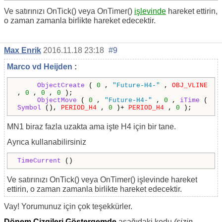
Ve satırınızı OnTick() veya OnTimer()
işlevinde
hareket ettirin,
o zaman zamanla birlikte hareket edecektir.
Max Enrik
2016.11.18 23:18
#9
Marco vd Heijden
:
ObjectCreate
(
0
,
"Future-H4-"
,
OBJ_VLINE
,
0
,
0
,
0
);
ObjectMove
(
0
,
"Future-H4-"
,
0
,
iTime
(
Symbol
(),
PERIOD_H4
,
0
)+
PERIOD_H4
,
0
);
MN1 biraz fazla uzakta ama işte H4 için bir tane.
Ayrıca kullanabilirsiniz
TimeCurrent
()
Ve satırınızı OnTick() veya OnTimer() işlevinde hareket
ettirin, o zaman zamanla birlikte hareket edecektir.
Vay! Yorumunuz için çok teşekkürler.
Dönem Çizgileri Göstergemde
aşağıdaki kodu
(sizin