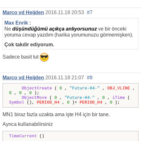
Marco vd Heijden
2016.11.18 20:53
#7
Max Enrik
:
Ne
düşündüğümü açıkça anlıyorsunuz
ve bir önceki
yoruma cevap yazdım (harika yorumunuzu görmemişken).
Çok takdir ediyorum.
Sadece basit tut
Marco vd Heijden
2016.11.18 21:07
#8
ObjectCreate
(
0
,
"Future-H4-"
,
OBJ_VLINE
,
0
,
0
,
0
);
ObjectMove
(
0
,
"Future-H4-"
,
0
,
iTime
(
Symbol
(),
PERIOD_H4
,
0
)+
PERIOD_H4
,
0
);
MN1 biraz fazla uzakta ama işte H4 için bir tane.
Ayrıca kullanabilirsiniz
TimeCurrent
()