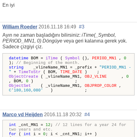
En iyi
William Roeder
2016.11.18 16:49
#3
Ayın ne zaman başladığını bilirsiniz:
iTime(_Symbol,
PERIOD_MN1, 0) Döngüye
veya geri kalanına gerek yok.
Sadece çizgiyi çiz.
datetime
BOM =
iTime
(
Symbol
(),
PERIOD_MN1
,
0
);
// Beginning of the month.
string
_vlineName_MN1 = _prefix +
"PERIOD_MN1 -
"
+
TimeToStr
( BOM,
TIME_DATE
) ;
ObjectCreate
( _vlineName_MN1,
OBJ_VLINE
,
0
, BOM,
0
) ;
ObjectSet
( _vlineName_MN1,
OBJPROP_COLOR
,
C'180,160,080'
) ;
Marco vd Heijden
2016.11.18 20:32
#4
int
_cnt_MN1 =
12
;
// 12 lines for a year 24 for
two years and etc.
for
(
int
i =
0
; i < _cnt_MN1; i++ )