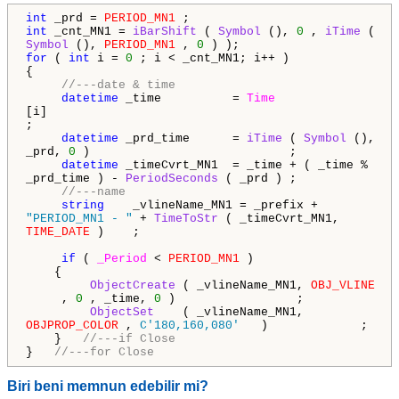
int
_prd =
PERIOD_MN1
;
int
_cnt_MN1 =
iBarShift
(
Symbol
(),
0
,
iTime
(
Symbol
(),
PERIOD_MN1
,
0
) );
for
(
int
i =
0
; i < _cnt_MN1; i++ )
{
//---date & time
datetime
_time =
Time
[i]
;
datetime
_prd_time =
iTime
(
Symbol
(),
_prd,
0
) ;
datetime
_timeCvrt_MN1 = _time + ( _time %
_prd_time ) -
PeriodSeconds
( _prd ) ;
//---name
string
_vlineName_MN1 = _prefix +
"PERIOD_MN1 - "
+
TimeToStr
( _timeCvrt_MN1,
TIME_DATE
) ;
if
(
_Period
<
PERIOD_MN1
)
{
ObjectCreate
( _vlineName_MN1,
OBJ_VLINE
,
0
, _time,
0
) ;
ObjectSet
( _vlineName_MN1,
OBJPROP_COLOR
,
C'180,160,080'
) ;
}
//---if Close
}
//---for Close
Biri beni memnun edebilir mi?