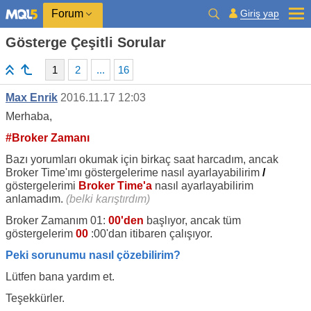
Giriş yap
Forum
Gösterge Çeşitli Sorular
1
2
...
16
Max Enrik
2016.11.17 12:03
Merhaba,
#Broker Zamanı
Bazı yorumları okumak için birkaç saat harcadım, ancak
Broker Time'ımı göstergelerime nasıl ayarlayabilirim
/
göstergelerimi
Broker
Time'a
nasıl ayarlayabilirim
anlamadım.
(belki karıştırdım)
Broker Zamanım 01:
00'den
başlıyor, ancak tüm
göstergelerim
00
:00'dan itibaren çalışıyor.
Peki sorunumu nasıl çözebilirim?
Lütfen bana yardım et.
Teşekkürler.