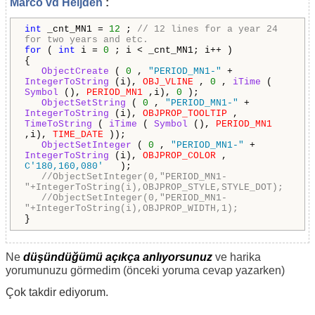
Marco vd Heijden
:
int
_cnt_MN1 =
12
;
// 12 lines for a year 24
for two years and etc.
for
(
int
i =
0
; i < _cnt_MN1; i++ )
{
ObjectCreate
(
0
,
"PERIOD_MN1-"
+
IntegerToString
(i),
OBJ_VLINE
,
0
,
iTime
(
Symbol
(),
PERIOD_MN1
,i),
0
);
ObjectSetString
(
0
,
"PERIOD_MN1-"
+
IntegerToString
(i),
OBJPROP_TOOLTIP
,
TimeToString
(
iTime
(
Symbol
(),
PERIOD_MN1
,i),
TIME_DATE
));
ObjectSetInteger
(
0
,
"PERIOD_MN1-"
+
IntegerToString
(i),
OBJPROP_COLOR
,
C'180,160,080'
);
//ObjectSetInteger(0,"PERIOD_MN1-
"+IntegerToString(i),OBJPROP_STYLE,STYLE_DOT);
//ObjectSetInteger(0,"PERIOD_MN1-
"+IntegerToString(i),OBJPROP_WIDTH,1);
}
Ne
düşündüğümü açıkça anlıyorsunuz
ve harika
yorumunuzu görmedim (önceki yoruma cevap yazarken)
Çok takdir ediyorum.