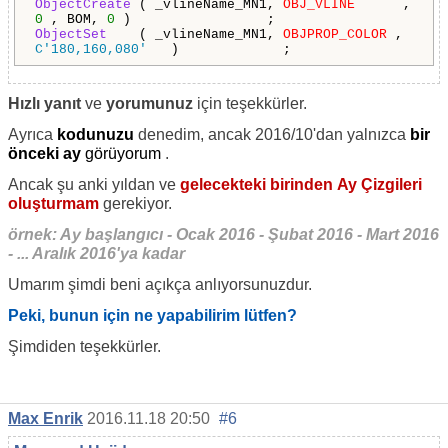
ObjectCreate
( _vlineName_MN1,
OBJ_VLINE
,
0
, BOM,
0
) ;
ObjectSet
( _vlineName_MN1,
OBJPROP_COLOR
,
C'180,160,080'
) ;
Hızlı yanıt
ve
yorumunuz
için teşekkürler.
Ayrıca
kodunuzu
denedim, ancak 2016/10'dan yalnızca
bir
önceki ay
görüyorum
.
Ancak şu anki yıldan ve
gelecekteki birinden
Ay Çizgileri
oluşturmam
gerekiyor.
örnek: Ay başlangıcı - Ocak 2016 - Şubat 2016 - Mart 2016
- ... Aralık 2016'ya kadar
Umarım şimdi beni açıkça anlıyorsunuzdur.
Peki, bunun için ne yapabilirim lütfen?
Şimdiden teşekkürler.
Max Enrik
2016.11.18 20:50
#6