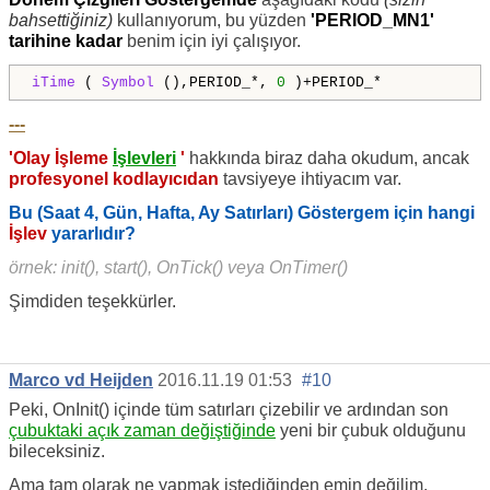
bahsettiğiniz)
kullanıyorum, bu yüzden
'PERIOD_MN1'
tarihine kadar
benim için iyi çalışıyor.
iTime
(
Symbol
(),PERIOD_*,
0
)+PERIOD_*
---
'Olay İşleme
İşlevleri
'
hakkında biraz daha okudum, ancak
profesyonel kodlayıcıdan
tavsiyeye ihtiyacım var.
Bu (Saat 4, Gün, Hafta, Ay Satırları) Göstergem için hangi
İşlev
yararlıdır?
örnek: init(), start(), OnTick() veya OnTimer()
Şimdiden teşekkürler.
Marco vd Heijden
2016.11.19 01:53
#10
Peki, OnInit() içinde tüm satırları çizebilir ve ardından son
çubuktaki açık zaman değiştiğinde
yeni bir çubuk olduğunu
bileceksiniz.
Ama tam olarak ne yapmak istediğinden emin değilim.