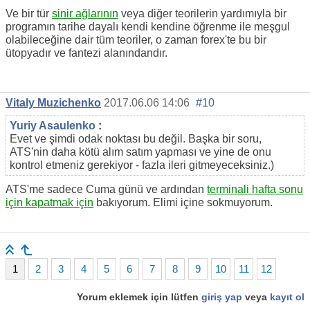
Ve bir tür
sinir ağlarının
veya diğer teorilerin yardımıyla bir
programın tarihe dayalı kendi kendine öğrenme ile meşgul
olabileceğine dair tüm teoriler, o zaman forex'te bu bir
ütopyadır ve fantezi alanındandır.
Vitaly Muzichenko
2017.06.06 14:06
#10
Yuriy Asaulenko
:
Evet ve şimdi odak noktası bu değil. Başka bir soru,
ATS'nin daha kötü alım satım yapması ve yine de onu
kontrol etmeniz gerekiyor - fazla ileri gitmeyeceksiniz.)
ATS'me sadece Cuma günü ve ardından
terminali hafta sonu
için kapatmak için
bakıyorum. Elimi içine sokmuyorum.
1
2
3
4
5
6
7
8
9
10
11
12
Yorum eklemek için lütfen
giriş yap
veya
kayıt ol