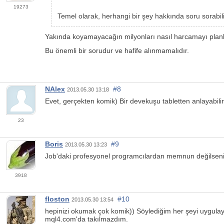
19273
Temel olarak, herhangi bir şey hakkında soru sorabili
Yakında koyamayacağın milyonları nasıl harcamayı plan
Bu önemli bir sorudur ve hafife alınmamalıdır.
NAlex
#8
2013.05.30 13:18
Evet, gerçekten komik) Bir devekuşu tabletten anlayabilir
23
Boris
#9
2013.05.30 13:23
Job'daki profesyonel programcılardan memnun değilseniz, M
3918
floston
#10
2013.05.30 13:54
hepinizi okumak çok komik)) Söylediğim her şeyi uygulayab
mql4.com'da takılmazdım.