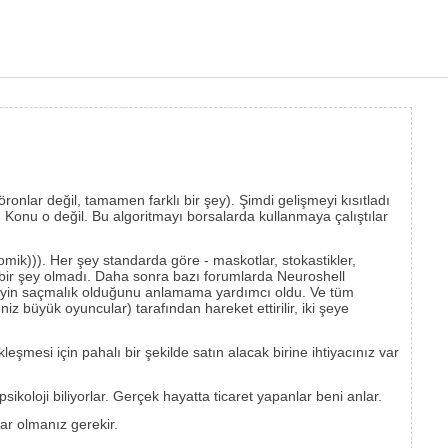
öronlar değil, tamamen farklı bir şey). Şimdi gelişmeyi kısıtladı
). Konu o değil. Bu algoritmayı borsalarda kullanmaya çalıştılar
mik))). Her şey standarda göre - maskotlar, stokastikler,
ddi bir şey olmadı. Daha sonra bazı forumlarda Neuroshell
 şeyin saçmalık olduğunu anlamama yardımcı oldu. Ve tüm
iz büyük oyuncular) tarafından hareket ettirilir, iki şeye
eşmesi için pahalı bir şekilde satın alacak birine ihtiyacınız var
ikoloji biliyorlar. Gerçek hayatta ticaret yapanlar beni anlar.
ar olmanız gerekir.