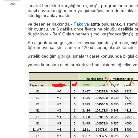
266
Ticaret becerileri karşılığında işbirliği, programlama b
nasıl davranacağını, nereye gideceğini, nerede tuzakla
istediğimi anlayacaktır.
ve desenler hakkında -
Pako'ya
atıfta bulunarak.
sistemin
bir oyuncu. ve 5 dakika önce fiyatla ne olduğu özellikle ö
düşünüyor - Ben' Onları hemen şimdi keşfedeceğim))). piya
Bu algoritmanın geliştiricileri ayrıca, şimdi fiyatın geçmiş
öğretmeye çalıştı - sanırım 420 idi sonuç olarak keneler
üstelik dediğim gibi çalışmalar ticaret konusunda bilgisi o
yahoo finanstan alıntılar aldık ve hadi sistemi eğitelim ve