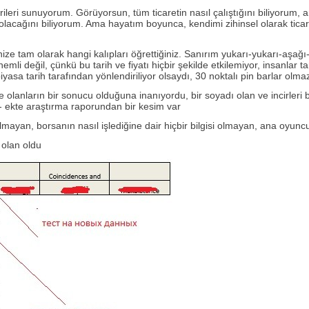
ecerileri sunuyorum. Görüyorsun, tüm ticaretin nasıl çalıştığını biliyo
r olacağını biliyorum. Ama hayatım boyunca, kendimi zihinsel olarak 
ize tam olarak hangi kalıpları öğrettiğiniz. Sanırım yukarı-yukarı-aşağı-y
nemli değil, çünkü bu tarih ve fiyatı hiçbir şekilde etkilemiyor, insanl
sa tarih tarafından yönlendiriliyor olsaydı, 30 noktalı pin barlar olmaz
te olanların bir sonucu olduğuna inanıyordu, bir soyadı olan ve incirleri b
 - ekte araştırma raporundan bir kesim var
lmayan, borsanın nasıl işlediğine dair hiçbir bilgisi olmayan, ana oyuncul
 olan oldu