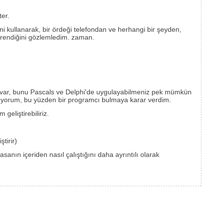
er.
ini kullanarak, bir ördeği telefondan ve herhangi bir şeyden,
 öğrendiğini gözlemledim. zaman.
z var, bunu Pascals ve Delphi'de uygulayabilmeniz pek mümkün
yorum, bu yüzden bir programcı bulmaya karar verdim.
geliştirebiliriz.
tirir)
asanın içeriden nasıl çalıştığını daha ayrıntılı olarak