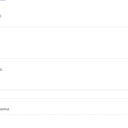
ı
z.
sınız.