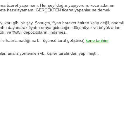
rum, ama ticaret yapamam. Her şeyi doğru yapıyorum, koca adamın
ticarete hazırlayamam. GERÇEKTEN ticaret yapanlar ne demek
ukarı gibi bir şey. Sonuçta, fiyatı hareket ettiren kalıp değil, önemli
ar tarihe dayanarak fiyatın oraya gideceğini düşünüyor ve büyük adam
dı. ve %95'i depozitolarını indirmez.
ile hatırlamadığınız bir üçüncü taraf geliştirici)
kene tarihini
ar, analiz yöntemleri vb. kişiler tarafından yapılmıştır.