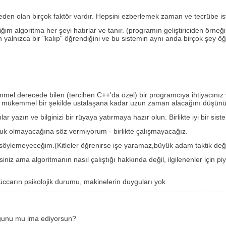
den olan birçok faktör vardır. Hepsini ezberlemek zaman ve tecrübe ist
im algoritma her şeyi hatırlar ve tanır. (programın geliştiriciden örneğ
ının yalnızca bir "kalıp" öğrendiğini ve bu sistemin aynı anda birçok şey
el derecede bilen (tercihen C++'da özel) bir programcıya ihtiyacını
 mükemmel bir şekilde ustalaşana kadar uzun zaman alacağını düşünü
yazın ve bilginizi bir rüyaya yatırmaya hazır olun. Birlikte iyi bir sistem 
orluk olmayacağına söz vermiyorum - birlikte çalışmayacağız.
ylemeyeceğim.(Kitleler öğrenirse işe yaramaz,büyük adam taktik değiş
niz ama algoritmanın nasıl çalıştığı hakkında değil, ilgilenenler için piy
tüccarın psikolojik durumu, makinelerin duyguları yok
duğunu mu ima ediyorsun?