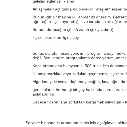
gelelim eğlenceli kısma
Anlaşmaları açtığında krupnyak'ın "ateş etmesine" ne
Bunun için bir makine kullanmanızı öneririm. Bahsettiğ
eğer eğitilmişse ayırt ettiğini ve sıradan sinir ağlar
Burada duracağım çünkü zaten çok yazdım))
kişisel olarak en ilginç şey.
========================================
Sonuç olarak, nesne yönelimli programlamayı mükemm
değil. Ben kendim programlama öğreniyorum, ancak
Kase aramaktan bıktıysanız, 500 ruble için danışmanlar 
İlk başarısızlıkta veya zorlukta geçerseniz, hiçbir z
Algoritmayı kimseye dağıtmayacağım, kaynağını da sö
genel olarak herhangi bir şey hakkında soru sorabilirsi
anlatabilirim
Sadece ticareti ana zorluktan kurtarmak istiyorum - 
Serviste bir sanatçı aramanın senin için aşağılayıcı ol