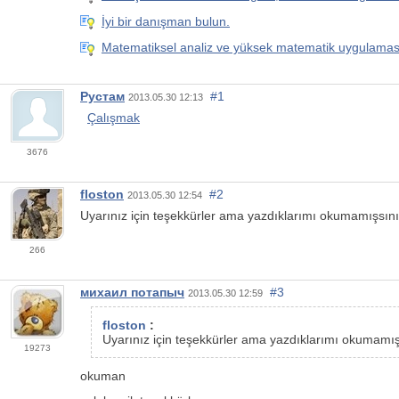
İyi bir danışman bulun.
Matematiksel analiz ve yüksek matematik uygulamas
Рустам
#1
2013.05.30 12:13
Çalışmak
3676
floston
#2
2013.05.30 12:54
Uyarınız için teşekkürler ama yazdıklarımı okumamışsını
266
михаил потапыч
#3
2013.05.30 12:59
floston
:
Uyarınız için teşekkürler ama yazdıklarımı okumamış
19273
okuman