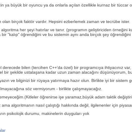
n ya büyük bir oyuncu ya da onlarla açılan özellikle kurnaz bir tüccar o
 olan birçok faktör vardır. Hepsini ezberlemek zaman ve tecrübe ister.
lgoritma her şeyi hatırlar ve tanır. (programın geliştiriciden örneğini 
ızca bir "kalıp" öğrendiğini ve bu sistemin aynı anda birçok şey öğrendiğ
erecede bilen (tercihen C++'da özel) bir programcıya ihtiyacınız var
ir şekilde ustalaşana kadar uzun zaman alacağını düşünüyorum, bu 
 ve bilginizi bir rüyaya yatırmaya hazır olun. Birlikte iyi bir sistem geli
k olmayacağına söz vermiyorum - birlikte çalışmayacağız.
meyeceğim.(Kitleler öğrenirse işe yaramaz,büyük adam taktik değiştiri
ama algoritmanın nasıl çalıştığı hakkında değil, ilgilenenler için piyasanı
arın psikolojik durumu, makinelerin duyguları yok
alar