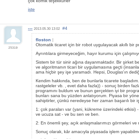
çok komik teşekkürler
işte
---
#4
2013.05.30 13:02
floston
:
Otomatik ticaret için bir robot uygulayacak akıllı bir
25319
Ayrıntılara girmeyeceğim, hayır kurumu için çalışmı
Sistem bir tür sinir ağına dayanmaktadır. Bir şirket be
ve algoritmanın ticari bir uygulamasına geçti (insanla
ama hiçbir şey işe yaramadı. Hepsi, Douglas'ın dediği
Kendim hakkında, ben de bunlarla ticarete başladım. A
rastgeleler vb. , evet daha fazla)) - sonuç birden faz
programını buldum ve bunun gerçekten iyi bir progra
bunları sana bu yüzden anlatıyorum. Piyasa bir yöne gi
sahiptirler, çünkü neredeyse her zaman başarılı bir i
1: çok paraları var (yani, kükreme üzerindeki etkisi) -
ve ucuza sat - ve bu sen ve ben.
2: En önemli şey, açık anlaşmalarımızı görmeleri ve ne
Sonuç olarak, kâr amacıyla piyasada işlem yapabilmek