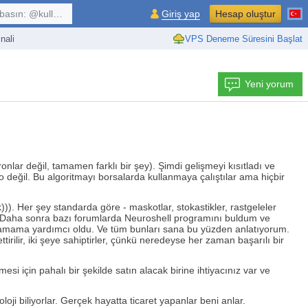
kullanıcı, $sembol, ...
Giriş yap
Hesap oluştur
nali
VPS Deneme Süresini Başlat
Yeni yorum
ronlar değil, tamamen farklı bir şey). Şimdi gelişmeyi kısıtladı ve
 o değil. Bu algoritmayı borsalarda kullanmaya çalıştılar ama hiçbir
)). Her şey standarda göre - maskotlar, stokastikler, rastgeleler
madı. Daha sonra bazı forumlarda Neuroshell programını buldum ve
anlamama yardımcı oldu. Ve tüm bunları sana bu yüzden anlatıyorum.
tirilir, iki şeye sahiptirler, çünkü neredeyse her zaman başarılı bir
si için pahalı bir şekilde satın alacak birine ihtiyacınız var ve
oji biliyorlar. Gerçek hayatta ticaret yapanlar beni anlar.