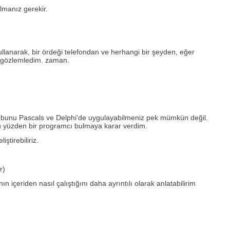
lmanız gerekir.
kullanarak, bir ördeği telefondan ve herhangi bir şeyden, eğer
ini gözlemledim. zaman.
, bunu Pascals ve Delphi'de uygulayabilmeniz pek mümkün değil.
yüzden bir programcı bulmaya karar verdim.
ştirebiliriz.
r)
n içeriden nasıl çalıştığını daha ayrıntılı olarak anlatabilirim