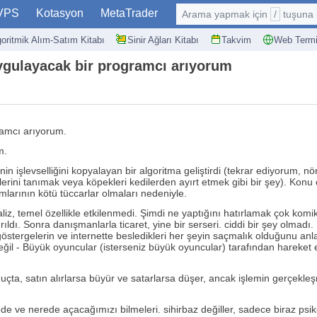
VPS
Kotasyon
MetaTrader
Arama yapmak için
/
tuşuna basın: @
goritmik Alım-Satım Kitabı
Sinir Ağları Kitabı
Takvim
Web Termi
uygulayacak bir programcı arıyorum
gramcı arıyorum.
m.
n işlevselliğini kopyalayan bir algoritma geliştirdi (tekrar ediyorum, nö
lerini tanımak veya köpekleri kedilerden ayırt etmek gibi bir şey). Konu
mlarının kötü tüccarlar olmaları nedeniyle.
z, temel özellikle etkilenmedi. Şimdi ne yaptığını hatırlamak çok komik)
dırıldı. Sonra danışmanlarla ticaret, yine bir serseri. ciddi bir şey ol
 göstergelerin ve internette besledikleri her şeyin saçmalık olduğunu 
değil - Büyük oyuncular (isterseniz büyük oyuncular) tarafından hareket et
uçta, satın alırlarsa büyür ve satarlarsa düşer, ancak işlemin gerçekleşme
 ve nerede açacağımızı bilmeleri. sihirbaz değiller, sadece biraz psikol