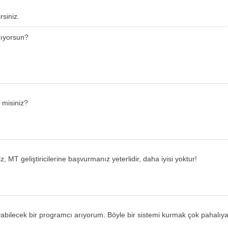
rsiniz.
lıyorsun?
 misiniz?
T geliştiricilerine başvurmanız yeterlidir, daha iyisi yoktur!
ilecek bir programcı arıyorum. Böyle bir sistemi kurmak çok pahalıya ma