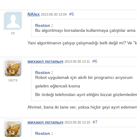
NAlex
#5
2013.05.30 13:04
floston
:
Bu algoritmayı borsalarda kullanmaya çalıştılar ama h
23
Yani algoritmanın çalışıp çalışmadığı belli değil mi? Ve "k
михаил потапыч
#6
2013.05.30 13:11
floston
:
Robot uygulamak için akıllı bir programcı arıyorum
19273
gelelim eğlenceli kısma
Bir ördeği telefondan ayırt ettiğini bizzat gözlemledim
Ahrinet, bana iki tane ver, yoksa hiçbir şeyi ayırt edeme
михаил потапыч
#7
2013.05.30 13:15
floston
: