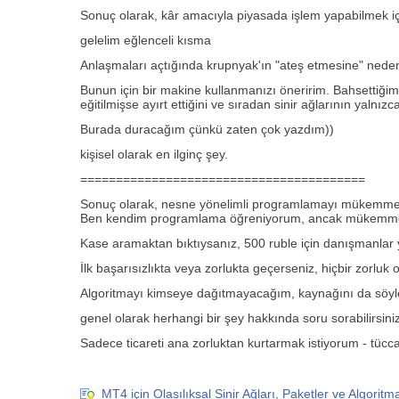
Sonuç olarak, kâr amacıyla piyasada işlem yapabilmek içi
gelelim eğlenceli kısma
Anlaşmaları açtığında krupnyak'ın "ateş etmesine" neden
Bunun için bir makine kullanmanızı öneririm. Bahsettiğim a
eğitilmişse ayırt ettiğini ve sıradan sinir ağlarının yaln
Burada duracağım çünkü zaten çok yazdım))
kişisel olarak en ilginç şey.
========================================
Sonuç olarak, nesne yönelimli programlamayı mükemmel d
Ben kendim programlama öğreniyorum, ancak mükemmel b
Kase aramaktan bıktıysanız, 500 ruble için danışmanlar yazın
İlk başarısızlıkta veya zorlukta geçerseniz, hiçbir zorlu
Algoritmayı kimseye dağıtmayacağım, kaynağını da söyle
genel olarak herhangi bir şey hakkında soru sorabilirsiniz 
Sadece ticareti ana zorluktan kurtarmak istiyorum - tücc
MT4 için Olasılıksal Sinir Ağları, Paketler ve Algoritm