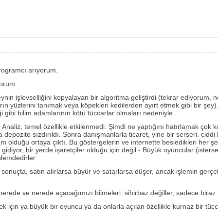
 programcı arıyorum.
yorum.
ynin işlevselliğini kopyalayan bir algoritma geliştirdi (tekrar ediyorum, n
rın yüzlerini tanımak veya köpekleri kedilerden ayırt etmek gibi bir şey
 gibi bilim adamlarının kötü tüccarlar olmaları nedeniyle.
naliz, temel özellikle etkilenmedi. Şimdi ne yaptığını hatırlamak çok ko
la depozito sızdırıldı. Sonra danışmanlarla ticaret, yine bir serseri. ci
m olduğu ortaya çıktı. Bu göstergelerin ve internette besledikleri her
diyor, bir yerde işaretçiler olduğu için değil - Büyük oyuncular (istersen
şlemdedirler
 sonuçta, satın alırlarsa büyür ve satarlarsa düşer, ancak işlemin gerçekl
rede ve nerede açacağımızı bilmeleri. sihirbaz değiller, sadece biraz ps
 için ya büyük bir oyuncu ya da onlarla açılan özellikle kurnaz bir tücc