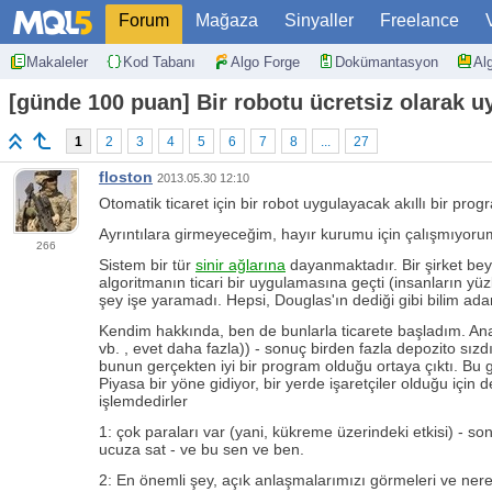
Forum
Mağaza
Sinyaller
Freelance
Makaleler
Kod Tabanı
Algo Forge
Dokümantasyon
Al
[günde 100 puan] Bir robotu ücretsiz olarak 
1
2
3
4
5
6
7
8
...
27
floston
2013.05.30 12:10
Otomatik ticaret için bir robot uygulayacak akıllı bir pro
Ayrıntılara girmeyeceğim, hayır kurumu için çalışmıyoru
266
Sistem bir tür
sinir ağlarına
dayanmaktadır. Bir şirket beyni
algoritmanın ticari bir uygulamasına geçti (insanların yüz
şey işe yaramadı. Hepsi, Douglas'ın dediği gibi bilim ada
Kendim hakkında, ben de bunlarla ticarete başladım. Anali
vb. , evet daha fazla)) - sonuç birden fazla depozito sız
bunun gerçekten iyi bir program olduğu ortaya çıktı. Bu
Piyasa bir yöne gidiyor, bir yerde işaretçiler olduğu için 
işlemdedirler
1: çok paraları var (yani, kükreme üzerindeki etkisi) - son
ucuza sat - ve bu sen ve ben.
2: En önemli şey, açık anlaşmalarımızı görmeleri ve nerede