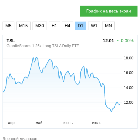
График на весь экран
M5
M15
M30
H1
H4
D1
W1
MN
TSL
12.01
0.00%
GraniteShares 1.25x Long TSLA Daily ETF
Дневной диапазон