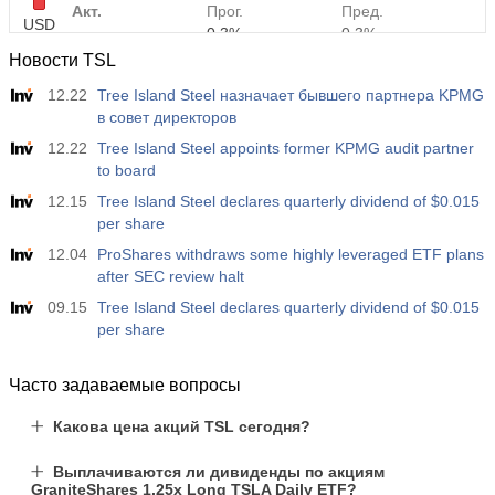
Акт.
Прог.
Пред.
USD
0.3%
0.3%
Новости TSL
12:30
Средняя почасовая заработная плата г/г
12.22
Tree Island Steel назначает бывшего партнера KPMG
Акт.
Прог.
Пред.
в совет директоров
USD
3.5%
3.5%
12.22
Tree Island Steel appoints former KPMG audit partner
to board
12:30
Изменение числа занятых в частном
12.15
Tree Island Steel declares quarterly dividend of $0.015
несельскохозяйственном секторе
per share
USD
Акт.
Прог.
Пред.
12.04
ProShares withdraws some highly leveraged ETF plans
40 тыс
49 тыс
after SEC review halt
09.15
Tree Island Steel declares quarterly dividend of $0.015
12:30
Уровень безработицы U6
per share
Акт.
Прог.
Пред.
USD
7.9%
7.9%
Часто задаваемые вопросы
17:00
Число нефтяных буровых установок от Baker
Какова цена акций TSL сегодня?
Hughes
USD
Акт.
Прог.
Пред.
Выплачиваются ли дивиденды по акциям
451
GraniteShares 1.25x Long TSLA Daily ETF?