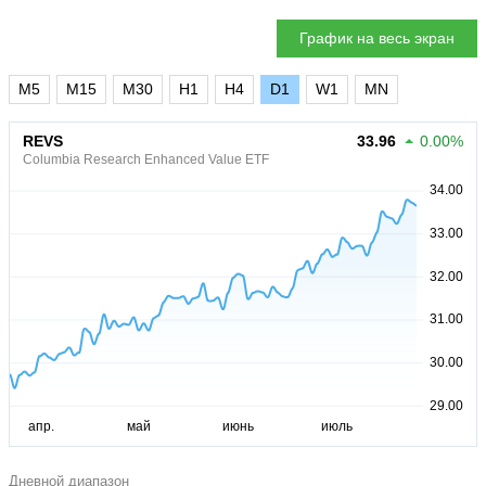
График на весь экран
M5
M15
M30
H1
H4
D1
W1
MN
REVS
33.96
0.00%
Columbia Research Enhanced Value ETF
Дневной диапазон