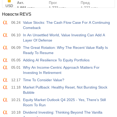
Акт.
Прог.
Пред.
USD
1.801 млн
1.772 млн
1.777 млн
Новости REVS
06.24
Value Stocks: The Cash Flow Case For A Continuing
Comeback
06.10
In An Unsettled World, Value Investing Can Add A
Layer Of Defense
06.09
The Great Rotation: Why The Recent Value Rally Is
Ready To Resume
05.05
Adding AI Resilience To Equity Portfolios
05.01
Why An Income-Centric Approach Matters For
Investing In Retirement
12.17
Time To Consider Value?
11.18
Market Pullback: Healthy Reset, Not Bursting Stock
Bubble
10.21
Equity Market Outlook Q4 2025 - Yes, There’s Still
Room To Run
10.18
Dividend Investing: Thinking Beyond The Vanilla