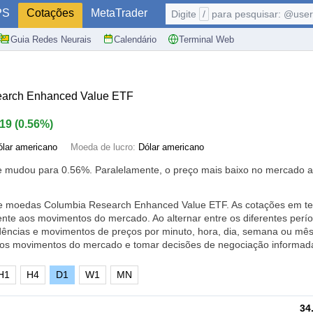
PS
Cotações
MetaTrader
Digite
/
para pesquisar: @user,
Guia Redes Neurais
Calendário
Terminal Web
arch Enhanced Value ETF
.19
(
0.56%
)
ólar americano
Moeda de lucro:
Dólar americano
je mudou para
0.56%
. Paralelamente, o preço mais baixo no mercado a
de moedas Columbia Research Enhanced Value ETF. As cotações em t
nte aos movimentos do mercado. Ao alternar entre os diferentes perí
dências e movimentos de preços por minuto, hora, dia, semana ou mês
 os movimentos do mercado e tomar decisões de negociação informad
H1
H4
D1
W1
MN
34