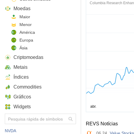
Columbia Research Enhan
Moedas
Maior
Menor
América
Europa
Ásia
Criptomoedas
Metais
Índices
Commodities
Gráficos
Widgets
REVS Notícias
NVDA
06.24
Value Stock