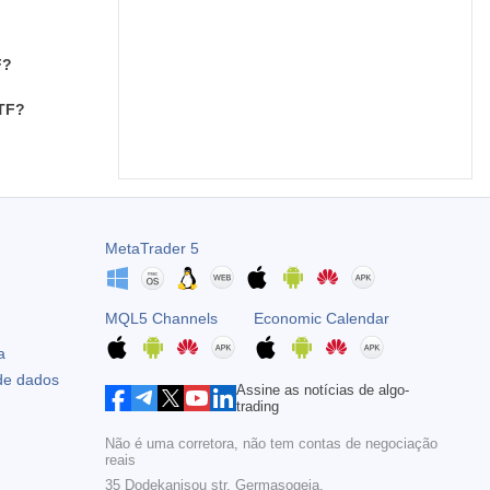
F?
ETF?
MetaTrader 5
MQL5 Channels
Economic Calendar
a
 de dados
Assine as notícias de algo-
trading
Não é uma corretora, não tem contas de negociação
reais
35 Dodekanisou str, Germasogeia,