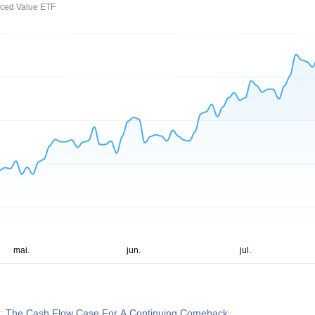
ced Value ETF
s: The Cash Flow Case For A Continuing Comeback