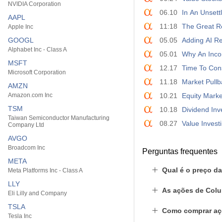
NVIDIA Corporation
06.10
In An Unsett
AAPL
11:18
The Great R
Apple Inc
GOOGL
05.05
Adding AI Res
Alphabet Inc - Class A
05.01
Why An Incom
MSFT
12.17
Time To Con
Microsoft Corporation
11.18
Market Pullb
AMZN
Amazon.com Inc
10.21
Equity Marke
TSM
10.18
Dividend Inv
Taiwan Semiconductor Manufacturing
08.27
Value Invest
Company Ltd
AVGO
Broadcom Inc
Perguntas frequentes
META
Qual é o preço d
Meta Platforms Inc - Class A
LLY
As ações de Col
Eli Lilly and Company
TSLA
Como comprar aç
Tesla Inc