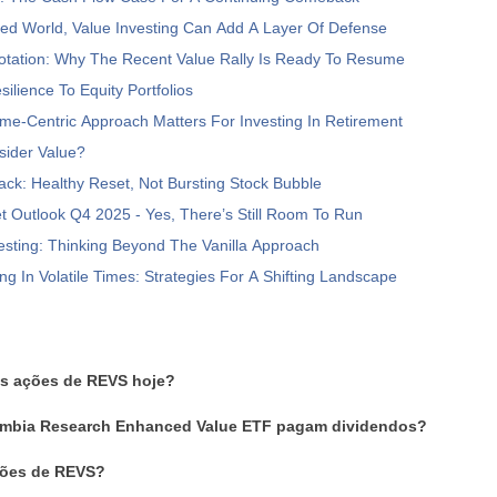
led World, Value Investing Can Add A Layer Of Defense
otation: Why The Recent Value Rally Is Ready To Resume
ilience To Equity Portfolios
e-Centric Approach Matters For Investing In Retirement
sider Value?
ack: Healthy Reset, Not Bursting Stock Bubble
t Outlook Q4 2025 - Yes, There’s Still Room To Run
esting: Thinking Beyond The Vanilla Approach
ing In Volatile Times: Strategies For A Shifting Landscape
as ações de REVS hoje?
umbia Research Enhanced Value ETF pagam dividendos?
ões de REVS?