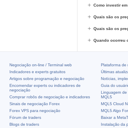
Como investir e
Quais são os pre
Quais são os pre
Quando ocorreu 
Negociação on-line / Terminal web
Plataforma de
Indicadores e experts gratuitos
Últimas atuali
Artigos sobre programação e negociação
Notícias, impl
Encomendar experts ou indicadores de
Guia do usuár
negociação
Linguagem de 
Comprar robôs de negociação e indicadores
MQL5
Sinais de negociação Forex
MQL5 Cloud N
Forex VPS para negociação
MQL5 Algo Fo
Fórum de traders
Baixar a
MetaT
Blogs de traders
Instalação da 