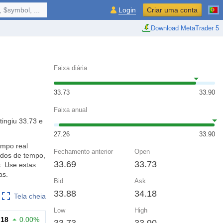
 $symbol, ...
Login
Criar uma conta
Download MetaTrader 5
Faixa diária
33.73
33.90
Faixa anual
tingiu 33.73 e
27.26
33.90
empo real
Fechamento anterior
Open
odos de tempo,
33.69
33.73
. Use estas
as.
Bid
Ask
33.88
34.18
Tela cheia
Low
High
.18
0.00%