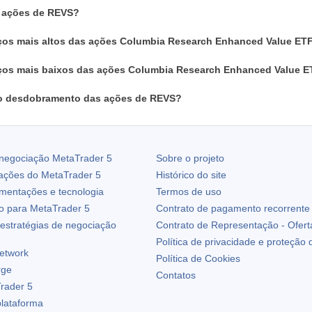
m ações de REVS?
ços mais altos das ações Columbia Research Enhanced Value ET
ços mais baixos das ações Columbia Research Enhanced Value 
o desdobramento das ações de REVS?
 negociação
MetaTrader 5
Sobre o projeto
zações do
MetaTrader 5
Histórico do site
ementações e tecnologia
Termos de uso
io para
MetaTrader 5
Contrato de pagamento recorrente
estratégias de negociação
Contrato de Representação - Ofert
Política de privacidade e proteção
etwork
Política de Cookies
rge
Contatos
rader 5
plataforma