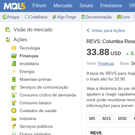
Fórum
Mercado
Sinais
Freelance
V
Artigos
CodeBase
Algo Forge
Documentação
Livro
Visão do mercado
Voltar para Ações
Ações
REVS: Columbia Rese
Tecnologia
33.88
USD
0
Finanças
Imobiliário
Setor:
Finanças
Base:
D
Energia
A taxa do REVS para ho
o mais alto foi 33.90.
Materiais-primas
Serviços de comunicação
Veja a dinâmica do par 
ajudam a reagir rapidame
Consumo cíclico de demanda
você pode monitorar ten
Consumo básico
informações para prever
Cuidados de saúde
Indústria
M5
M15
M30
Serviços públicos
REVS
Outros símbolos