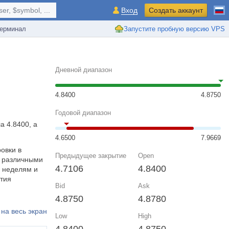
r, $symbol, ...
Вход
Создать аккаунт
ерминал
Запустите пробную версию VPS
Дневной диапазон
4.8400
4.8750
Годовой диапазон
а 4.8400, а
4.6500
7.9669
ровки в
Предыдущее закрытие
Open
у различными
4.7106
4.8400
, неделям и
тия
Bid
Ask
4.8750
4.8780
на весь экран
Low
High