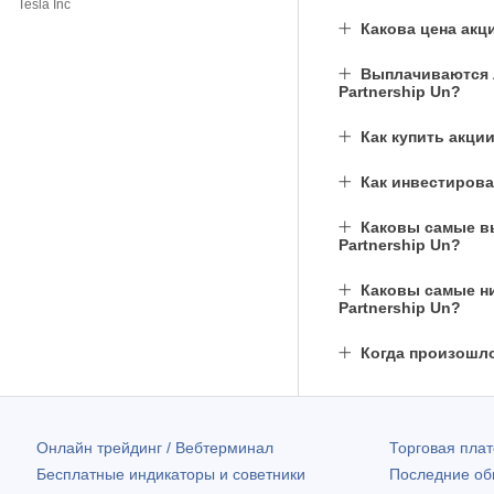
Tesla Inc
Какова цена акц
Выплачиваются ли
Partnership Un?
Как купить акци
Как инвестирова
Каковы самые выс
Partnership Un?
Каковы самые низ
Partnership Un?
Когда произошл
Онлайн трейдинг / Вебтерминал
Торговая пл
Бесплатные индикаторы и советники
Последние о