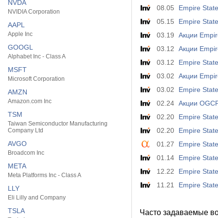
NVDA
08.05
Empire Stat
NVIDIA Corporation
05.15
Empire Stat
AAPL
Apple Inc
03.19
Акции Empir
GOOGL
03.12
Акции Empir
Alphabet Inc - Class A
03.12
Empire State
MSFT
03.02
Акции Empir
Microsoft Corporation
03.02
Empire State
AMZN
Amazon.com Inc
02.24
Акции OGCP
TSM
02.20
Empire Stat
Taiwan Semiconductor Manufacturing
02.20
Empire State
Company Ltd
AVGO
01.27
Empire Stat
Broadcom Inc
01.14
Empire State
META
12.22
Empire State
Meta Platforms Inc - Class A
11.21
Empire State
LLY
Eli Lilly and Company
TSLA
Часто задаваемые в