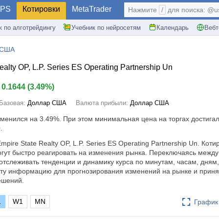
PS
Котировки
MetaTrader
Нажмите
/
для поиска: @use
к по алготрейдингу
Учебник по нейросетям
Календарь
Вебт
 США
alty OP, L.P. Series ES Operating Partnership Un
0.1644
(
3.49%
)
Базовая:
Доллар США
Валюта прибыли:
Доллар США
изменился на
3.49%
. При этом минимальная цена на торгах достигал
.
pire State Realty OP, L.P. Series ES Operating Partnership Un. Коти
гут быстро реагировать на изменения рынка. Переключаясь межд
тслеживать тенденции и динамику курса по минутам, часам, дням
эту информацию для прогнозирования изменений на рынке и приня
ешений.
1
W1
MN
График 