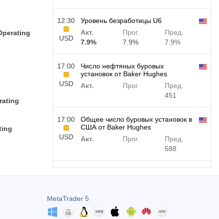
12:30
Уровень безработицы U6
Акт.
Прог.
Пред.
Operating
USD
7.9%
7.9%
7.9%
17:00
Число нефтяных буровых
установок от Baker Hughes
USD
Акт.
Прог.
Пред.
451
rating
17:00
Общее число буровых установок в
США от Baker Hughes
ting
USD
Акт.
Прог.
Пред.
588
19:00
Потребительское кредитование от
ФРС м/м
USD
Акт.
Прог.
Пред.
MetaTrader 5
$​
$​-0.18 млрд
11.44 млрд