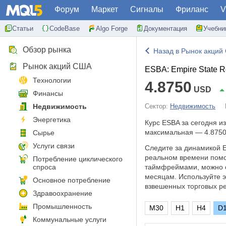
Форум
Маркет
Сигналы
Фриланс
V
Статьи
CodeBase
Algo Forge
Документация
Учебни
Обзор рынка
Назад в Рынок акций
Рынок акций США
ESBA: Empire State Re
Технологии
4.8750
USD
Финансы
Недвижимость
Сектор:
Недвижимость
Энергетика
Курс ESBA за сегодня 
максимальная — 4.8750
Сырье
Услуги связи
Следите за динамикой Em
реальном времени помо
Потребление циклического
спроса
таймфреймами, можно о
месяцам. Используйте 
Основное потребление
взвешенных торговых р
Здравоохранение
Промышленность
M30
H1
H4
D
Коммунальные услуги