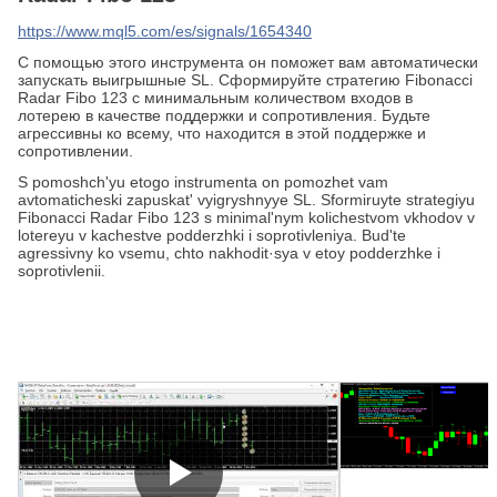
https://www.mql5.com/es/signals/1654340
С помощью этого инструмента он поможет вам автоматически
запускать выигрышные SL. Сформируйте стратегию Fibonacci
Radar Fibo 123 с минимальным количеством входов в
лотерею в качестве поддержки и сопротивления. Будьте
агрессивны ко всему, что находится в этой поддержке и
сопротивлении.
S pomoshchʹyu etogo instrumenta on pomozhet vam
avtomaticheski zapuskatʹ vyigryshnyye SL. Sformiruyte strategiyu
Fibonacci Radar Fibo 123 s minimalʹnym kolichestvom vkhodov v
lotereyu v kachestve podderzhki i soprotivleniya. Budʹte
agressivny ko vsemu, chto nakhodit·sya v etoy podderzhke i
soprotivlenii.