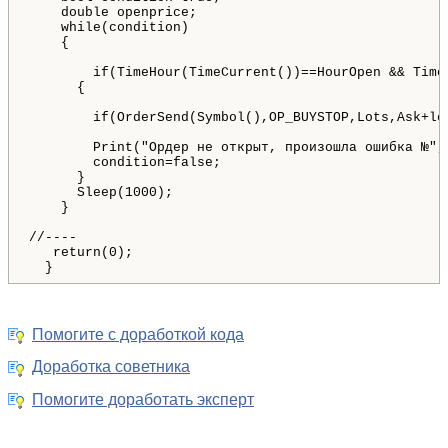
    double openprice;

    while(condition)

    {

        if(TimeHour(TimeCurrent())==HourOpen && Time
      {

        if(OrderSend(Symbol(),OP_BUYSTOP,Lots,Ask+le
        Print("Ордер не открыт, произошла ошибка №",G
        condition=false;

      }

      Sleep(1000);

    }

//----

   return(0);

Помогите с доработкой кода
Доработка советника
Помогите доработать эксперт