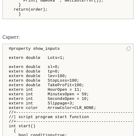
      Print("Ошибка ", GetLastError());

    }

  return(order);

Скрипт:
#property show_inputs

extern double   Lots=1;

extern double   sl=0;

extern double   tp=0;

extern double   lev=100;

extern double   StopLoss=100;

extern double   TakeProfit=100;

extern int      HourOpen = 11;       

extern int      MinutesOpen = 59;

extern int      SecondsOpen = 10;

extern int      Slippage=3;

extern color    ArrowColor=CLR_NONE;

//+--------------------------------------------------
//| script program start function                    
//+--------------------------------------------------
int start()

  {

    bool condition=true;
