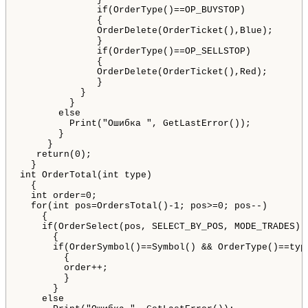
              if(OrderType()==OP_BUYSTOP)

              {

              OrderDelete(OrderTicket(),Blue); 

              }

              if(OrderType()==OP_SELLSTOP)

              {

              OrderDelete(OrderTicket(),Red);

              }

           }               

         }

       else

         Print("Ошибка ", GetLastError());

       }

     }

   return(0);

  }

int OrderTotal(int type)

  {

  int order=0;

  for(int pos=OrdersTotal()-1; pos>=0; pos--)

    {

    if(OrderSelect(pos, SELECT_BY_POS, MODE_TRADES) =
      {

      if(OrderSymbol()==Symbol() && OrderType()==type
        {

        order++;             

        }

      }

    else
