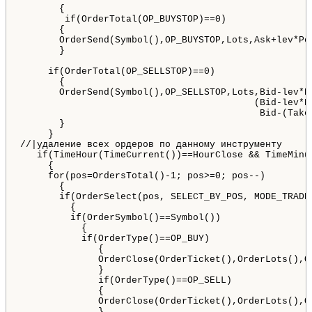
       {

        if(OrderTotal(OP_BUYSTOP)==0)

       {

       OrderSend(Symbol(),OP_BUYSTOP,Lots,Ask+lev*Po
       }

     if(OrderTotal(OP_SELLSTOP)==0)

       {

       OrderSend(Symbol(),OP_SELLSTOP,Lots,Bid-lev*Po
                                          (Bid-lev*Po
                                           Bid-(Take
       }

     }

//|удаление всех ордеров по данному инструменту      
   if(TimeHour(TimeCurrent())==HourClose && TimeMinu
     {

     for(pos=OrdersTotal()-1; pos>=0; pos--)

       {

       if(OrderSelect(pos, SELECT_BY_POS, MODE_TRADES
         {

         if(OrderSymbol()==Symbol())

           {

           if(OrderType()==OP_BUY)

              {

              OrderClose(OrderTicket(),OrderLots(),Or
              } 

              if(OrderType()==OP_SELL)

              {

              OrderClose(OrderTicket(),OrderLots(),Or
              }
