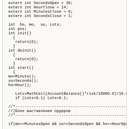
extern int SecondsOpen = 30;

extern int HourClose = 14;

extern int MinutesClose = 0;

extern int SecondsClose = 1;

int  ho, mo,  so, Lots; 

int pos;

int init()

  {

   return(0);

  }

int deinit()

  {

   return(0);

  }

int start()

  {

mo=Minute(); 

so=Seconds(); 

ho=Hour(); 

   Lots=MathCeil(AccountBalance()*risk/10000.0)/10.0;
   if (Lots<0.1) Lots=0.1;  

//*--------------------------------------------------
//|Блок выставления ордеров   

//*--------------------------------------------------
if(mo==MinutesOpen && so>=SecondsOpen && ho==HourOpen