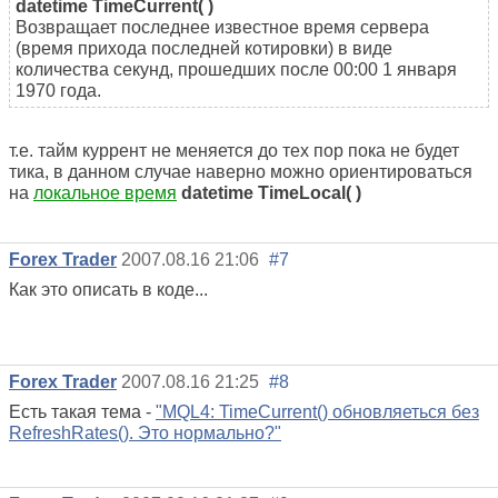
datetime TimeCurrent( )
Возвращает последнее известное время сервера
(время прихода последней котировки) в виде
количества секунд, прошедших после 00:00 1 января
1970 года.
т.е. тайм куррент не меняется до тех пор пока не будет
тика, в данном случае наверно можно ориентироваться
на
локальное время
datetime TimeLocal( )
Forex Trader
2007.08.16 21:06
#7
Как это описать в коде...
Forex Trader
2007.08.16 21:25
#8
Есть такая тема -
"MQL4: TimeCurrent() обновляеться без
RefreshRates(). Это нормально?"