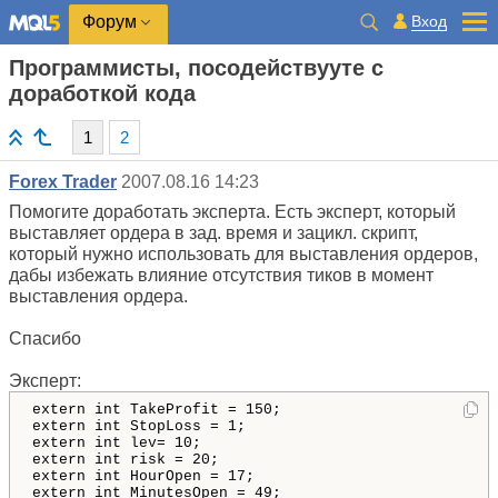
Вход
Форум
Программисты, посодействууте с
доработкой кода
1
2
Forex Trader
2007.08.16 14:23
Помогите доработать эксперта. Есть эксперт, который
выставляет ордера в зад. время и зацикл. скрипт,
который нужно использовать для выставления ордеров,
дабы избежать влияние отсутствия тиков в момент
выставления ордера.
Спасибо
Эксперт:
extern int TakeProfit = 150;            

extern int StopLoss = 1;              

extern int lev= 10;  

extern int risk = 20;               

extern int HourOpen = 17;       

extern int MinutesOpen = 49;
