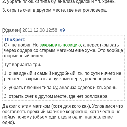
2. убрать плюшки типа бу, анализа сделок и т.п. хрень.
3. отрыть счет в другом месте, где нет ролловера.
[Удален]
2011.12.08 12:58
#9
TheXpert
:
Ок. не пофиг. Но
закрывать позицию
, а переоткрывать
через ордера со старым магиком еще хуже. Это вообще
форменный пипец.
Тут варианта три.
1. очевидный и самый неудобный, т.к. по сути ничего не
решает -- закрываться ручками перед ролловером.
2. убрать плюшки типа бу, анализа сделок и т.п. хрень.
3. отрыть счет в другом месте, где нет ролловера.
Да фиг с этим магиком (хотя для кого как). Условимся что
ооставлять прежний магик не корректно, хотя честно не
пойму почему (объем один, цели одни, направление
одно).