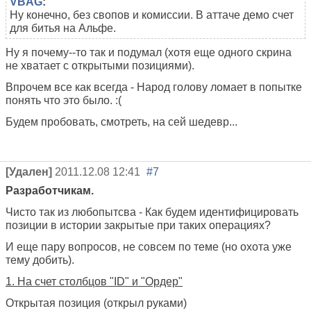
VBAG
:
Ну конечно, без свопов и комиссии. В аттаче демо счет
для битья на Альфе.
Ну я почему--то так и подумал (хотя еще одного скрина
не хватает с открытыми позициями).
Впрочем все как всегда - Народ голову ломает в попытке
понять что это было. :(
Будем пробовать, смотреть, на сей шедевр...
[Удален]
2011.12.08 12:41
#7
Разработчикам.
Чисто так из любопытсва - Как будем идентифицировать
позиции в истории закрытые при таких операциях?
И еще пару вопросов, не совсем по теме (но охота уже
тему добить).
1. На счет столбцов "ID" и "Ордер"
Открытая позиция (открыл руками)