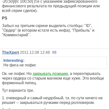
-20,50]/[rc 100,50] (т.е с указанием зафиксированного
финансового результата по предыдущий позиции или
всей серии сделок).
PS
Забыл на третьем скрине выделить столбцы: "ID",
"Ордер" (в котором кстати есть инфа), "Прибыль" и
"Комментарий".
TheXpert
2011.12.08 12:48
#8
Interesting
:
Не фига не пофиг.
Ок. не пофиг. Но
закрывать позицию
, а переоткрывать
через ордера со старым магиком еще хуже. Это вообще
форменный пипец.
Тут варианта три.
1. очевидный и самый неудобный, т.к. по сути ничего не
решает -- закрываться ручками перед ролловером.