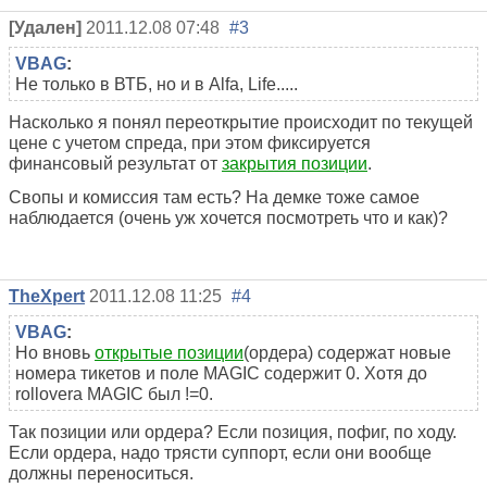
[Удален]
2011.12.08 07:48
#3
VBAG
:
Не только в ВТБ, но и в Alfa, Life.....
Насколько я понял переоткрытие происходит по текущей
цене с учетом спреда, при этом фиксируется
финансовый результат от
закрытия позиции
.
Свопы и комиссия там есть? На демке тоже самое
наблюдается (очень уж хочется посмотреть что и как)?
TheXpert
2011.12.08 11:25
#4
VBAG
:
Но вновь
открытые позиции
(ордера) содержат новые
номера тикетов и поле MAGIC содержит 0. Хотя до
rollovera MAGIC был !=0.
Так позиции или ордера? Если позиция, пофиг, по ходу.
Если ордера, надо трясти суппорт, если они вообще
должны переноситься.