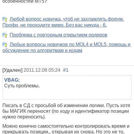
особенностей MT5?
Любой вопрос новичка, чтоб не захламлять форум.
Профи, не проходите мимо. Без вас никуда - 6.
Проблема с повторным открытием ордеров
Любые вопросы новичков по MQL4 и MQL5, помощь и
обсуждение по алгоритмам и кодам
[Удален]
2011.12.08 05:24
#1
VBAG
:
Суть проблемы.
Писать в СД с просьбой об изменении логики. Пусть хотя
бы МАГИК переносят (по ходу и идентификатор позиции
нужно переносить).
Можно конечно самостоятельно контролировать время и
прикрывать позиции,, открывая их снова. Но это не то,