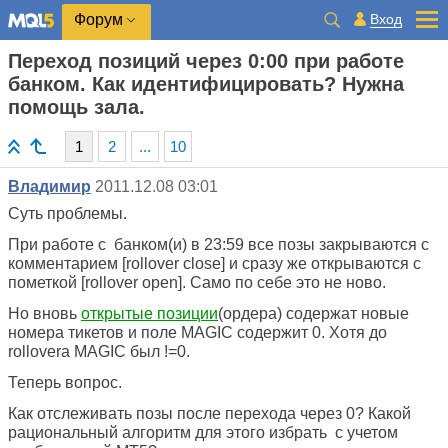
Вход
Форум
Переход позиций через 0:00 при работе
банком. Как идентифицировать? Нужна
помощь зала.
1
2
...
10
Владимир
2011.12.08 03:01
Суть проблемы.
При работе с банком(и) в 23:59 все позы закрываются с
комментарием [rollover close] и сразу же открываются с
пометкой [rollover open]. Само по себе это не ново.
Но вновь
открытые позиции
(ордера) содержат новые
номера тикетов и поле MAGIC содержит 0. Хотя до
rollovera MAGIC был !=0.
Теперь вопрос.
Как отслеживать позы после перехода через 0? Какой
рациональный алгоритм для этого избрать с учетом