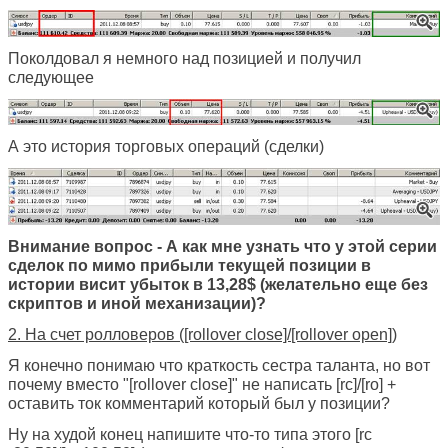
Поколдовал я немного над позицией и получил
следующее
А это история торговых операций (сделки)
Внимание вопрос - А как мне узнать что у этой серии
сделок по мимо прибыли текущей позиции в
истории висит убыток в 13,28$ (желательно еще без
скриптов и иной механизации)?
2. На счет ролловеров ([rollover close]/[rollover open])
Я конечно понимаю что краткость сестра таланта, но вот
почему вместо "[rollover close]" не написать [rc]/[ro] +
оставить ток комментарий который был у позиции?
Ну на худой конец напишите что-то типа этого [rc