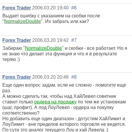
Forex Trader
2006.03.20 19:40
#6
Выдает ошибку с указанием на скобки после
"
NormalizeDouble
". Их забрать или как?
Forex Trader
2006.03.20 19:42
#7
Забираю "
NormalizeDouble
" и скобки - все работает. Но я
не знаю что делает эта функция и что я в результате
теряю :)
Forex Trader
2006.03.20 20:48
#8
Еще один вопрос задам. если не сложно - помогите еще
раз.
А можно сделать так, чтобы над ХайЛевел советник
ставил только
ордера на продажу
по тем же установкам
(шаг, профит). А под ЛоуЛевел - ордера на покупку
соответственно?
Но добавить еще один диапазон - дотустим ХайЛимит и
ЛоуЛимит - вне пределов которого торговля не ведется.
По сути это аналог текущего Лоу и хай Левела :)