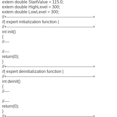
extern double StartValue = 115.0;
extern double HighLevel = 300;
extern double LowLevel = 300;
//+------------------------------------------------------------------+
//| expert initialization function |
//+------------------------------------------------------------------+
int init()
{
//----
//----
return(0);
}
//+------------------------------------------------------------------+
//| expert deinitialization function |
//+------------------------------------------------------------------+
int deinit()
{
//----
//----
return(0);
}
//+------------------------------------------------------------------+