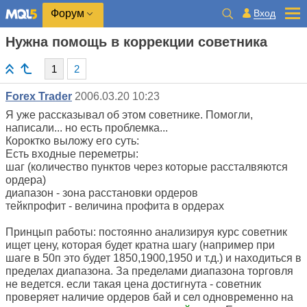
Вход
Форум
Нужна помощь в коррекции советника
1
2
Forex Trader
2006.03.20 10:23
Я уже рассказывал об этом советнике. Помогли,
написали... но есть проблемка...
Короктко выложу его суть:
Есть входные переметры:
шаг (количество пунктов через которые рассталвяются
ордера)
диапазон - зона расстановки ордеров
тейкпрофит - величина профита в ордерах
Принцып работы: постоянно анализируя курс советник
ищет цену, которая будет кратна шагу (например при
шаге в 50п это будет 1850,1900,1950 и т.д.) и находиться в
пределах диапазона. За пределами диапазона торговля
не ведется. если такая цена достигнута - советник
проверяет наличие ордеров бай и сел одновременно на