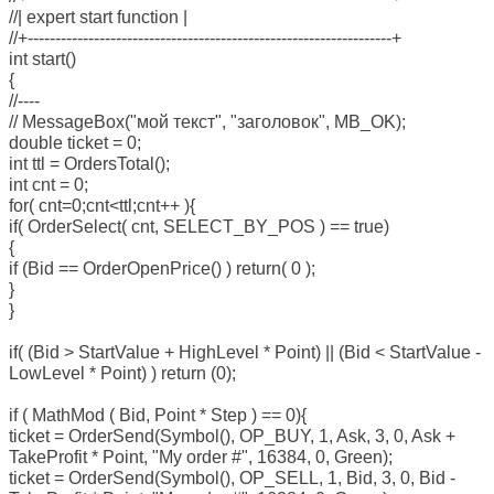
//| expert start function |
//+------------------------------------------------------------------+
int start()
{
//----
// MessageBox("мой текст", "заголовок", MB_OK);
double ticket = 0;
int ttl = OrdersTotal();
int cnt = 0;
for( cnt=0;cnt<ttl;cnt++ ){
if( OrderSelect( cnt, SELECT_BY_POS ) == true)
{
if (Bid == OrderOpenPrice() ) return( 0 );
}
}
if( (Bid > StartValue + HighLevel * Point) || (Bid < StartValue -
LowLevel * Point) ) return (0);
if ( MathMod ( Bid, Point * Step ) == 0){
ticket = OrderSend(Symbol(), OP_BUY, 1, Ask, 3, 0, Ask +
TakeProfit * Point, "My order #", 16384, 0, Green);
ticket = OrderSend(Symbol(), OP_SELL, 1, Bid, 3, 0, Bid -