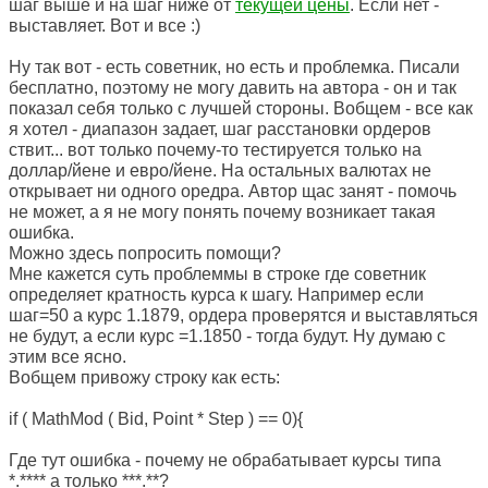
шаг выше и на шаг ниже от
текущей цены
. Если нет -
выставляет. Вот и все :)
Ну так вот - есть советник, но есть и проблемка. Писали
бесплатно, поэтому не могу давить на автора - он и так
показал себя только с лучшей стороны. Вобщем - все как
я хотел - диапазон задает, шаг расстановки ордеров
ствит... вот только почему-то тестируется только на
доллар/йене и евро/йене. На остальных валютах не
открывает ни одного оредра. Автор щас занят - помочь
не может, а я не могу понять почему возникает такая
ошибка.
Можно здесь попросить помощи?
Мне кажется суть проблеммы в строке где советник
определяет кратность курса к шагу. Например если
шаг=50 а курс 1.1879, ордера проверятся и выставляться
не будут, а если курс =1.1850 - тогда будут. Ну думаю с
этим все ясно.
Вобщем привожу строку как есть:
if ( MathMod ( Bid, Point * Step ) == 0){
Где тут ошибка - почему не обрабатывает курсы типа
*.**** а только ***.**?