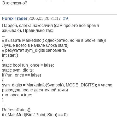
Это сложно?
Forex Trader
2006.03.20 21:17
#9
Пардон, слегка накосячил (сам про это все время
забываю). Правильно так:
...
// вызвать MarketInfo() однократно, но не в блоке init()!
Лучше всего в начале блока start()
// результат sym_digits запомнить
int start()
{
static bool run_once = false;
static sym_digits;
if (run_once == false)
{
sym_digits = MarketInfo(Symbol(), MODE_DIGITS); // число
разрядов после десятичной точки
run_once = true;
}
...
RefreshRates();
if ( MathMod(Bid / Point, Step) == 0)