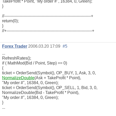
TakeProfit * Point, "My order #", 16384, 0, Green);
}
//-------------------------------------------------------------------+
return(0);
}
//+------------------------------------------------------------------+
Forex Trader
2006.03.20 17:09
#5
...
RefreshRates();
if ( MathMod(Bid / Point, Step) == 0)
{
ticket = OrderSend(Symbol(), OP_BUY, 1, Ask, 3, 0,
NormalizeDouble
(Ask + TakeProfit * Point),
"My order #", 16384, 0, Green);
ticket = OrderSend(Symbol(), OP_SELL, 1, Bid, 3, 0,
NormalizeDouble(Bid - TakeProfit * Point),
"My order #", 16384, 0, Green);
}
...