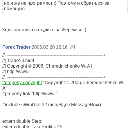
но я же не програмист :) Поэтому и обратился за
помощью.
Код советника в студию, разберемся. :)
Forex Trader
2006.03.20 16:16
#4
//+------------------------------------------------------------------+
//| Trade50.mq4 |
//| Copyright © 2006, Cherednichenko W. A |
//| http://www. |
//+------------------------------------------------------------------+
#property copyright
"Copyright © 2006, Cherednichenko W.
A"
#property link "http://www."
#include <WinUser32.mqh>//для MessageBox()
extern double Step;
extern double TakeProfit = 25;