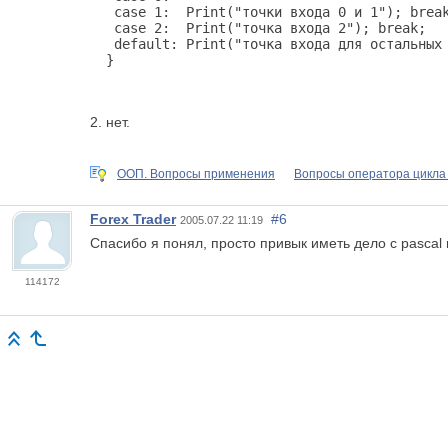
   case 1:  Print("точки входа 0 и 1"); break
   case 2:  Print("точка входа 2"); break;

   default: Print("точка входа для остальных 
2. нет.
ООП. Вопросы применения
Вопросы оператора цикла
Forex Trader
#6
2005.07.22 11:19
Спасибо я понял, просто привык иметь дело с pasca
114172