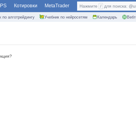
PS
Котировки
MetaTrader
Нажмите
/
для поиска: @use
к по алготрейдингу
Учебник по нейросетям
Календарь
Вебт
укция?