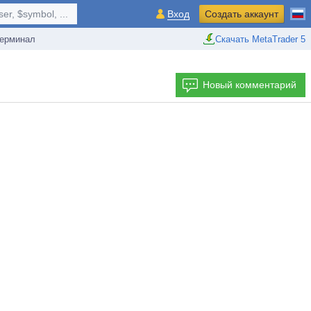
r, $symbol, ...
Вход
Создать аккаунт
ерминал
Скачать MetaTrader 5
Новый комментарий