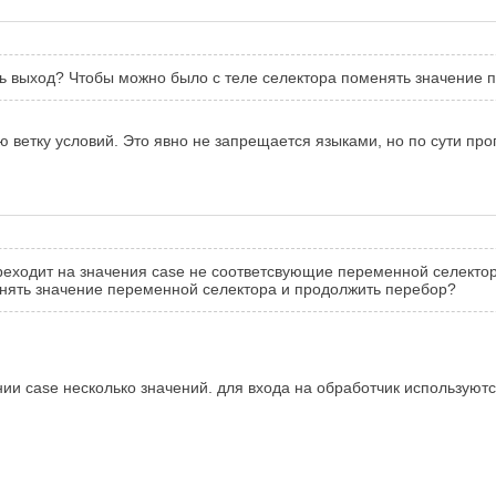
ь выход? Чтобы можно было с теле селектора поменять значение 
 ветку условий. Это явно не запрещается языками, но по сути про
переходит на значения case не соответсвующие переменной селект
нять значение переменной селектора и продолжить перебор?
ии case несколько значений. для входа на обработчик используют