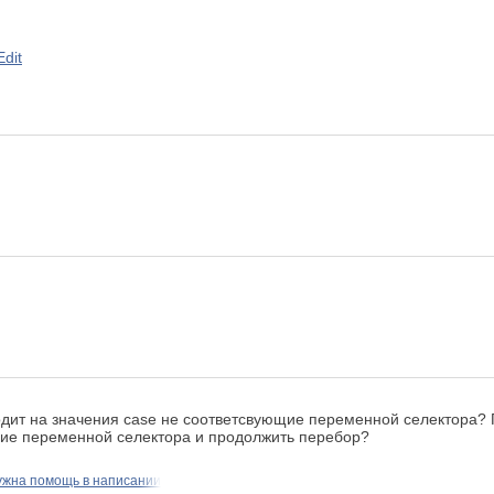
dit
еходит на значения case не соответсвующие переменной селектора
ние переменной селектора и продолжить перебор?
ужна помощь в написании