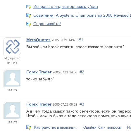
Исправьте индикатор пожалуйста
Советники: A System: Championship 2008 Revised E
Спрашивайте!
MetaQuotes
#1
2005.07.21 14:43
Вы забыли break ставить после каждого варианта?
Модератор
318114
Forex Trader
#2
2005.07.21 14:50
точно забыл :(
114172
Forex Trader
#3
2005.07.22 09:52
А в чем тогда смысл такого селектора, если он пер
Чтобы можно было с теле селектора поменять значе
114172
Как грамотно и правильно
Ошибки, баги, вопросы
Н