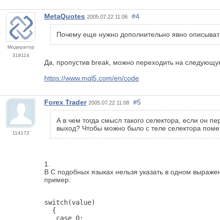
MetaQuotes
#4
2005.07.22 11:06
Почему еще нужно дополнительно явно описыват
Модератор
318114
Да, пропустив break, можно переходить на следующую
https://www.mql5.com/en/code
Forex Trader
#5
2005.07.22 11:08
А в чем тогда смысл такого селектора, если он 
выход? Чтобы можно было с теле селектора поме
114172
1.
В С подобных языках нельзя указать в одном выражен
пример:
switch(value)

  {

   case 0:
