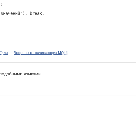
;

значений"); break;

 "для
Вопросы от начинающих MQL5
l подобными языками.