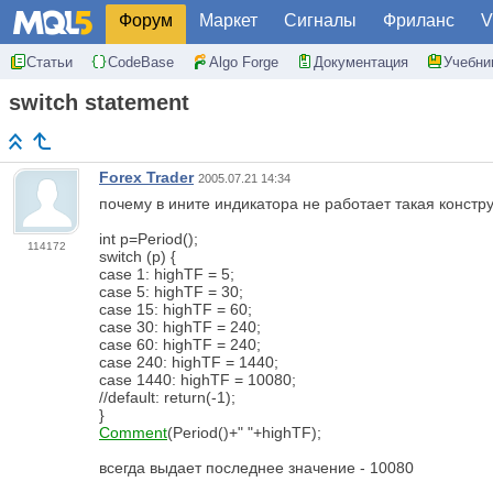
Форум
Маркет
Сигналы
Фриланс
V
Статьи
CodeBase
Algo Forge
Документация
Учебни
switch statement
Forex Trader
2005.07.21 14:34
почему в ините индикатора не работает такая констр
int p=Period();
114172
switch (p) {
case 1: highTF = 5;
case 5: highTF = 30;
case 15: highTF = 60;
case 30: highTF = 240;
case 60: highTF = 240;
case 240: highTF = 1440;
case 1440: highTF = 10080;
//default: return(-1);
}
Comment
(Period()+" "+highTF);
всегда выдает последнее значение - 10080