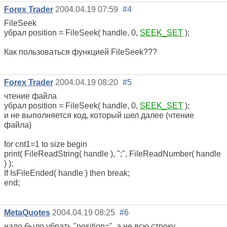
Forex Trader
2004.04.19 07:59
#4
FileSeek
убрал position = FileSeek( handle, 0,
SEEK_SET
);
Как пользоваться функцией FileSeek???
Forex Trader
2004.04.19 08:20
#5
чтение файла
убрал position = FileSeek( handle, 0,
SEEK_SET
);
и не выполняется код, который шел далее (чтение
файла)
for cnt1=1 to size begin
print( FileReadString( handle ), ";", FileReadNumber( handle
) );
If IsFileEnded( handle ) then break;
end;
MetaQuotes
2004.04.19 08:25
#6
надо было убрать "position=", а не всю строку