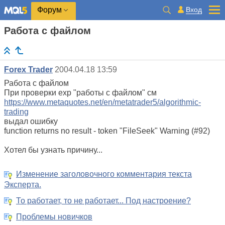
Вход
Форум
Работа с файлом
Forex Trader
2004.04.18 13:59
Работа с файлом
При проверки exp "работы с файлом" см
https://www.metaquotes.net/en/metatrader5/algorithmic-
trading
выдал ошибку
function returns no result - token "FileSeek" Warning (#92)
Хотел бы узнать причину...
Изменение заголовочного комментария текста
Эксперта.
То работает, то не работает... Под настроение?
Проблемы новичков