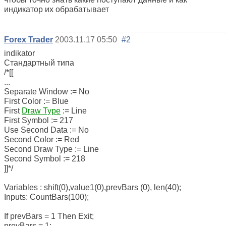
индикатор их обрабатывает
Forex Trader
2003.11.17 05:50
#2
indikator
Стандартный типа
/*[[
...
Separate Window := No
First Color := Blue
First
Draw Type
:= Line
First Symbol := 217
Use Second Data := No
Second Color := Red
Second Draw Type := Line
Second Symbol := 218
]]*/
Variables : shift(0),value1(0),prevBars (0), len(40);
Inputs: CountBars(100);
If prevBars = 1 Then Exit;
prevBars = 1;