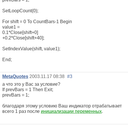
SetLoopCount(0);
For shift = 0 To CountBars-1 Begin
value1 =
0.1*Close[shift+0]
+0.2*Close[shift+40];
SetIndexValue(shift, value1);
End;
MetaQuotes
2003.11.17 08:38
#3
а что это у Вас за условие?
If prevBars = 1 Then Exit;
prevBars = 1;
благодаря этому условию Ваш индикатор отрабатывает
всего 1 раз после
инициализации переменных
.