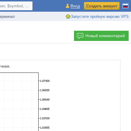
r, $symbol, ...
Вход
Создать аккаунт
ерминал
Запустите пробную версию VPS
Новый комментарий
чкам.