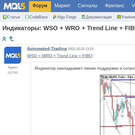
Форум
Маркет
Сигналы
Фриланс
V
Статьи
CodeBase
Algo Forge
Документация
Учебни
Индикаторы: WSO + WRO + Trend Line + FI
Automated-Trading
2022.10.23 13:23
WSO + WRO + Trend Line + FIBO
:
Админ
Индикатор накладывает линии поддержки и сопро
111743