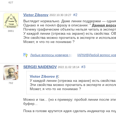
627
Victor Ziborov
#2
2022.10.30 19:27
Выглядит нормально. Даже линии поддержки — одним
Однако я не понял фразу в описании: "
Данная верс
Почему графические объекты нельзя читать в эксперт
3861
У каждой линии (отрезка на экране) есть свойства:
OB
Эти свойства можно прочитать в эксперте и использов
Может, я что-то не понимаю ?
Любые вопросы новичков по
[АРХИВ]Любой вопрос нов
SERGEI NAIDENOV
#3
2022.11.02 18:14
Victor Ziborov
#
:
У каждой линии (отрезка на экране) есть свойства
762
Эти свойства можно прочитать в эксперте и испол
Может, я что-то не понимаю ?
Можно и так... (но к примеру: пробой линии после эти
буфер...
Пока в голове крутится идея сделать индикатор на п