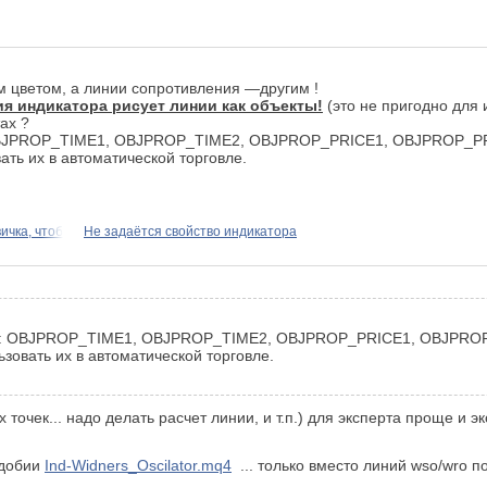
 цветом, а линии сопротивления —другим !
ия индикатора рисует линии как объекты!
(это не пригодно для 
ах ?
JPROP_TIME1, OBJPROP_TIME2, OBJPROP_PRICE1, OBJPROP_PR
ать их в автоматической торговле.
ичка, чтоб
Не задаётся свойство индикатора
:
OBJPROP_TIME1, OBJPROP_TIME2, OBJPROP_PRICE1, OBJPROP
ьзовать их в автоматической торговле.
х точек... надо делать расчет линии, и т.п.) для эксперта проще и
одобии
Ind-Widners_Oscilator.mq4
... только вместо линий wso/wro по