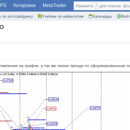
PS
Котировки
MetaTrader
Нажмите
/
для поиска: @use
к по алготрейдингу
Учебник по нейросетям
Календарь
Вебт
BO
тивления на график, а так же линии тренда по сформированным то