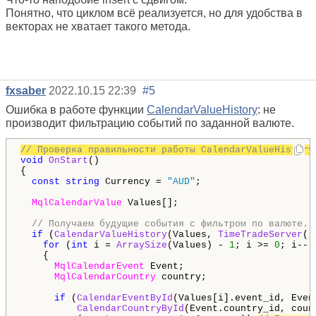
Понятно, что циклом всё реализуется, но для удобства в
векторах не хватает такого метода.
fxsaber
2022.10.15 22:39
#5
Ошибка в работе функции
CalendarValueHistory
: не
производит фильтрацию событий по заданной валюте.
// Проверка правильности работы CalendarValueHistory
void
OnStart
()

{

const
string
 Currency = 
"AUD"
;

MqlCalendarValue
 Values[];

// Получаем будущие события с фильтром по валюте.
if
 (
CalendarValueHistory
(Values, 
TimeTradeServer
()
for
 (
int
 i = 
ArraySize
(Values) - 
1
; i >= 
0
; i--)
    {

MqlCalendarEvent
 Event;

MqlCalendarCountry
 country;

if
 (
CalendarEventById
(Values[i].event_id, Event
CalendarCountryById
(Event.country_id, count