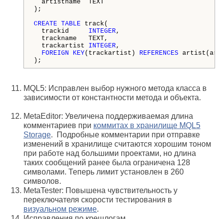
  artistname  TEXT

);

CREATE
TABLE
 track(

  trackid     
INTEGER
, 

  trackname   TEXT, 

  trackartist 
INTEGER
,

FOREIGN
KEY
(trackartist) 
REFERENCES
 artist(ar
);
MQL5: Исправлен выбор нужного метода класса в
зависимости от константности метода и объекта.
MetaEditor: Увеличена поддерживаемая длина
комментариев при
коммитах в хранилище MQL5
Storage
. Подробные комментарии при отправке
изменений в хранилище считаются хорошим тоном
при работе над большими проектами, но длина
таких сообщений ранее была ограничена 128
символами. Теперь лимит установлен в 260
символов.
MetaTester: Повышена чувствительность у
переключателя скорости тестирования в
визуальном режиме
.
Исправления по крешлогам.