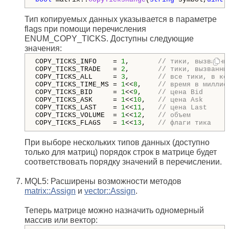
Тип копируемых данных указывается в параметре
flags при помощи перечисления
ENUM_COPY_TICKS. Доступны следующие
значения:
COPY_TICKS_INFO    = 
1
,       
// тики, вызванны
COPY_TICKS_TRADE   = 
2
,       
// тики, вызванны
COPY_TICKS_ALL     = 
3
,       
// все тики, в ко
COPY_TICKS_TIME_MS = 
1
<<
8
,    
// время в миллис
COPY_TICKS_BID     = 
1
<<
9
,    
// цена Bid
COPY_TICKS_ASK     = 
1
<<
10
,   
// цена Ask
COPY_TICKS_LAST    = 
1
<<
11
,   
// цена Last
COPY_TICKS_VOLUME  = 
1
<<
12
,   
// объем
COPY_TICKS_FLAGS   = 
1
<<
13
,   
// флаги тика
При выборе нескольких типов данных (доступно
только для матриц) порядок строк в матрице будет
соответствовать порядку значений в перечислении.
MQL5: Расширены возможности методов
matrix::Assign
и
vector::Assign
.
Теперь матрице можно назначить одномерный
массив или вектор: