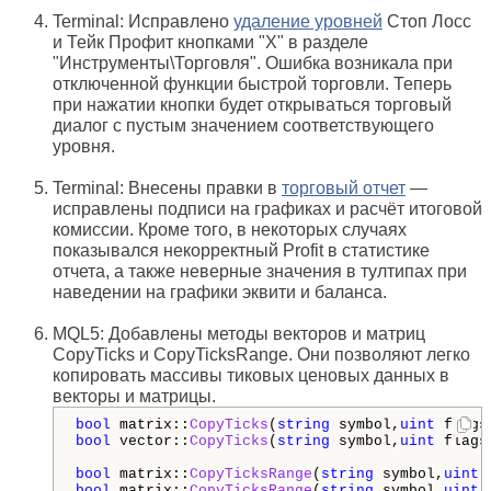
Terminal: Исправлено
удаление уровней
Стоп Лосс
и Тейк Профит кнопками "Х" в разделе
"Инструменты\Торговля". Ошибка возникала при
отключенной функции быстрой торговли. Теперь
при нажатии кнопки будет открываться торговый
диалог с пустым значением соответствующего
уровня.
Terminal: Внесены правки в
торговый отчет
—
исправлены подписи на графиках и расчёт итоговой
комиссии. Кроме того, в некоторых случаях
показывался некорректный Profit в статистике
отчета, а также неверные значения в тултипах при
наведении на графики эквити и баланса.
MQL5: Добавлены методы векторов и матриц
CopyTicks и CopyTicksRange. Они позволяют легко
копировать массивы тиковых ценовых данных в
векторы и матрицы.
bool
 matrix::
CopyTicks
(
string
 symbol,
uint
 flags
bool
 vector::
CopyTicks
(
string
 symbol,
uint
 flags
bool
 matrix::
CopyTicksRange
(
string
 symbol,
uint
 
bool
 matrix::
CopyTicksRange
(
string
 symbol,
uint
 