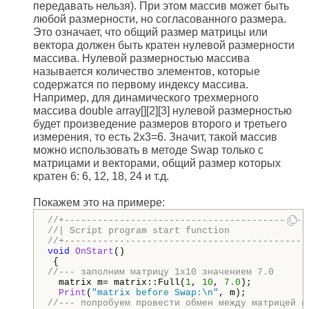
передавать нельзя). При этом массив может быть
любой размерности, но согласованного размера.
Это означает, что общий размер матрицы или
вектора должен быть кратен нулевой размерности
массива. Нулевой размерностью массива
называется количество элементов, которые
содержатся по первому индексу массива.
Например, для динамического трехмерного
массива double array[][2][3] нулевой размерностью
будет произведение размеров второго и третьего
измерения, то есть 2x3=6. Значит, такой массив
можно использовать в методе Swap только с
матрицами и векторами, общий размер которых
кратен 6: 6, 12, 18, 24 и т.д.
Покажем это на примере:
//+--------------------------------------------
//| Script program start function              
//+--------------------------------------------
void
OnStart
()

//--- заполним матрицу 1x10 значением 7.0
  matrix m= matrix::Full(
1
, 
10
, 
7.0
);

Print
(
"matrix before Swap:\n"
//--- попробуем провести обмен между матрицей и