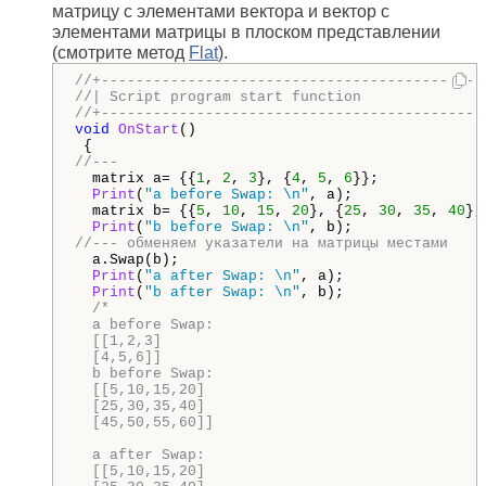
матрицу с элементами вектора и вектор с
элементами матрицы в плоском представлении
(смотрите метод
Flat
).
//+--------------------------------------------
//| Script program start function              
//+--------------------------------------------
void
OnStart
()

//---
  matrix a= {{
1
, 
2
, 
3
}, {
4
, 
5
, 
6
}};

Print
(
"a before Swap: \n"
, a);

  matrix b= {{
5
, 
10
, 
15
, 
20
}, {
25
, 
30
, 
35
, 
40
},
Print
(
"b before Swap: \n"
//--- обменяем указатели на матрицы местами
  a.Swap(b);

Print
(
"a after Swap: \n"
, a);

Print
(
"b after Swap: \n"
, b);

/*

  a before Swap:

  [[1,2,3]

  [4,5,6]]

  b before Swap:

  [[5,10,15,20]

  [25,30,35,40]

  [45,50,55,60]]

  a after Swap:

  [[5,10,15,20]
