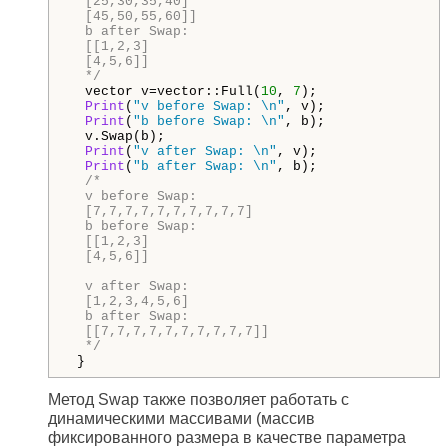
  [25,30,35,40]

  [45,50,55,60]]

  b after Swap:

  [[1,2,3]

  [4,5,6]]

  */
  vector v=vector::Full(
10
, 
7
);

Print
(
"v before Swap: \n"
, v);

Print
(
"b before Swap: \n"
, b);

  v.Swap(b);

Print
(
"v after Swap: \n"
, v);

Print
(
"b after Swap: \n"
, b);

/*

  v before Swap:

  [7,7,7,7,7,7,7,7,7,7]

  b before Swap:

  [[1,2,3]

  [4,5,6]]

  v after Swap:

  [1,2,3,4,5,6]

  b after Swap:

  [[7,7,7,7,7,7,7,7,7,7]]

  */
 }
Метод Swap также позволяет работать с
динамическими массивами (массив
фиксированного размера в качестве параметра