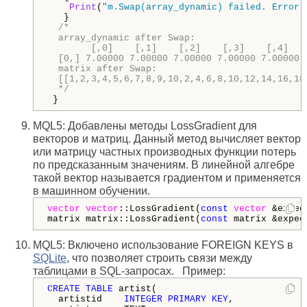
Print
(
"m.Swap(array_dynamic) failed. Error 
   }

/*

  array_dynamic after Swap:

        [,0]    [,1]    [,2]    [,3]    [,4]   
  [0,] 7.00000 7.00000 7.00000 7.00000 7.00000 
  matrix after Swap:

  [[1,2,3,4,5,6,7,8,9,10,2,4,6,8,10,12,14,16,18
  */
 }
MQL5: Добавлены методы LossGradient для
векторов и матриц. Данный метод вычисляет вектор
или матрицу частных производных функции потерь
по предсказанным значениям. В линейной алгебре
такой вектор называется градиентом и применяется
в машинном обучении.
vector
vector
::LossGradient(
const
vector
 &expec
matrix matrix::LossGradient(
const
 matrix &expec
MQL5: Включено использование FOREIGN KEYS в
SQLite
, что позволяет строить связи между
таблицами в SQL-запросах. Пример:
CREATE
TABLE
 artist(

  artistid    
INTEGER
PRIMARY
KEY
, 
