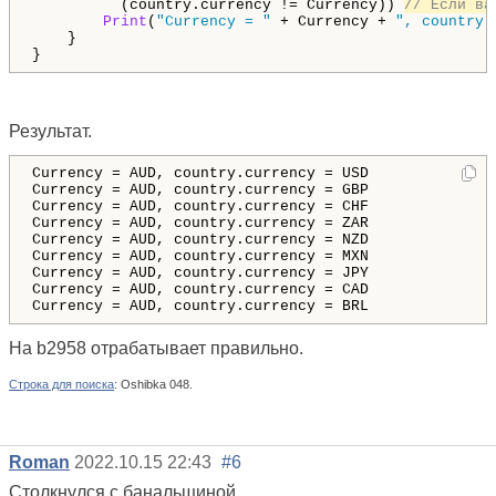
          (country.currency != Currency)) 
// Если ва
Print
(
"Currency = "
 + Currency + 
", country.
    }

}
Результат.
Currency = AUD, country.currency = USD

Currency = AUD, country.currency = GBP

Currency = AUD, country.currency = CHF

Currency = AUD, country.currency = ZAR

Currency = AUD, country.currency = NZD

Currency = AUD, country.currency = MXN

Currency = AUD, country.currency = JPY

Currency = AUD, country.currency = CAD

Currency = AUD, country.currency = BRL
На b2958 отрабатывает правильно.
Строка для поиска
:
Oshibka
048.
Roman
2022.10.15 22:43
#6
Столкнулся с банальщиной.