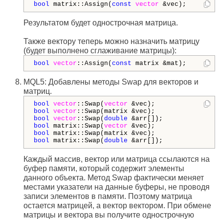
bool
 matrix::Assign(
const
vector
 &vec);
Результатом будет однострочная матрица.
Также вектору теперь можно назначить матрицу
(будет выполнено сглаживание матрицы):
bool
vector
::Assign(
const
 matrix &mat);
MQL5: Добавлены методы Swap для векторов и
матриц.
bool
vector
::Swap(
vector
bool
vector
bool
vector
::Swap(
double
bool
 matrix::Swap(
vector
bool
bool
 matrix::Swap(
double
 &arr[]);
Каждый массив, вектор или матрица ссылаются на
буфер памяти, который содержит элементы
данного объекта. Метод Swap фактически меняет
местами указатели на данные буферы, не проводя
записи элементов в памяти. Поэтому матрица
остается матрицей, а вектор вектором. При обмене
матрицы и вектора вы получите однострочную