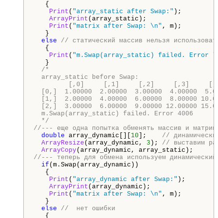
   {

Print
(
"array_static after Swap:"
);

ArrayPrint
(array_static);

Print
(
"matrix after Swap: \n"
, m);

   }

else
// статический массив нельзя использоват
   {

Print
(
"m.Swap(array_static) failed. Error "
   }

/*

  array_static before Swap:

         [,0]     [,1]     [,2]     [,3]     [,
  [0,]  1.00000  2.00000  3.00000  4.00000  5.0
  [1,]  2.00000  4.00000  6.00000  8.00000 10.0
  [2,]  3.00000  6.00000  9.00000 12.00000 15.0
  m.Swap(array_static) failed. Error 4006

  */
//--- еще одна попытка обменять массив и матриц
double
 array_dynamic[][
10
];    
// динамически
ArrayResize
(array_dynamic, 
3
); 
// выставим ра
ArrayCopy
//--- теперь для обмена используем динамический
if
(m.Swap(array_dynamic))

   {

Print
(
"array_dynamic after Swap:"
);

ArrayPrint
(array_dynamic);

Print
(
"matrix after Swap: \n"
, m);

   }

else
//  нет ошибки
   {
