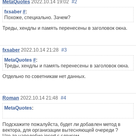
MetaQuotes
2022.10.14 19:02
#2
fxsaber
#
:
Похоже, специально. Зачем?
Треды, хендлы и память перенесены в заголовок окна.
fxsaber
2022.10.14 21:28
#3
MetaQuotes
#
:
Треды, хендлы и память перенесены в заголовок окна.
Отдельно по советникам нет данных.
Roman
2022.10.14 21:48
#4
MetaQuotes
:
Подскажите пожалуйста, будет ли добавлен метод в
вектора, для организации вытесняющей очереди ?
Что-то наподобие insert с сдвигом.