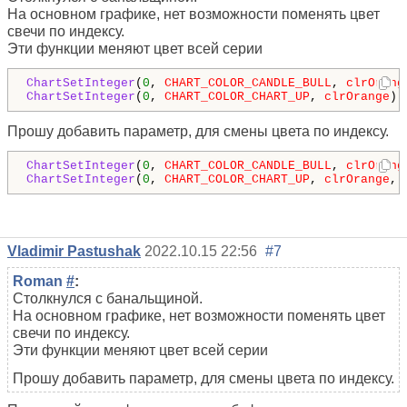
На основном графике, нет возможности поменять цвет
свечи по индексу.
Эти функции меняют цвет всей серии
ChartSetInteger
(
0
, 
CHART_COLOR_CANDLE_BULL
, 
clrOrang
ChartSetInteger
(
0
, 
CHART_COLOR_CHART_UP
, 
clrOrange
);
Прошу добавить параметр, для смены цвета по индексу.
ChartSetInteger
(
0
, 
CHART_COLOR_CANDLE_BULL
, 
clrOrang
ChartSetInteger
(
0
, 
CHART_COLOR_CHART_UP
, 
clrOrange
, 
Vladimir Pastushak
2022.10.15 22:56
#7
Roman
#
:
Столкнулся с банальщиной.
На основном графике, нет возможности поменять цвет
свечи по индексу.
Эти функции меняют цвет всей серии
Прошу добавить параметр, для смены цвета по индексу.