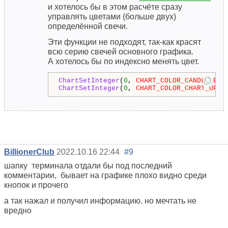
и хотелось бы в этом расчёте сразу
управлять цветами (больше двух)
определённой свечи.
Эти функции не подходят, так-как красят
всю серию свечей основного графика.
А хотелось бы по индексно менять цвет.
ChartSetInteger
(
0
, 
CHART_COLOR_CANDLE_BUL
ChartSetInteger
(
0
, 
CHART_COLOR_CHART_UP
, 
BillionerClub
2022.10.16 22:44
#9
шапку терминала отдали бы под последний
комментарии, бывает на графике плохо видно среди
кнопок и прочего
а так нажал и получил информацию. но мечтать не
вредно