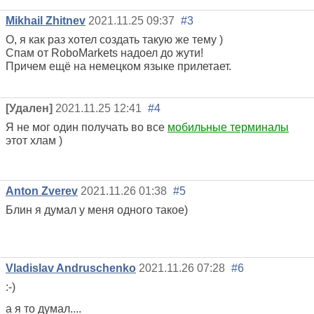
Mikhail Zhitnev
2021.11.25 09:37
#3
О, я как раз хотел создать такую же тему )
Спам от RoboMarkets надоел до жути!
Причем ещё на немецком языке прилетает.
[Удален]
2021.11.25 12:41
#4
Я не мог один получать во все
мобильные терминалы
этот хлам )
Anton Zverev
2021.11.26 01:38
#5
Блин я думал у меня одного такое)
Vladislav Andruschenko
2021.11.26 07:28
#6
:-)
а я то думал....