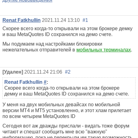
другие нововведения
Renat Fatkhullin
2021.11.24 13:10
#1
Скорее всего когда-то открывали на этом брокере демку
и ваш MetaQuotes ID сохранился на демо счете.
Мы подумаем над настройками блокировки
нежелательных отправителей в
мобильных терминалах
.
[Удален]
2021.11.24 21:06
#2
Renat Fatkhullin
#
:
Скорее всего когда-то открывали на этом брокере
демку и ваш MetaQuotes ID сохранился на демо счете.
У меня на двух мобильных девайсах по мобильной
версии МТ4 и МТ5 установленно, и этот хлам прилетает
по всем четырем
MetaQuotes ID
Сегодня вот аж дважды прислали - видать тоже форум
читают и спешат сообщить мне всю "важную"
информацию, пока не перекрыли им такую возможность..