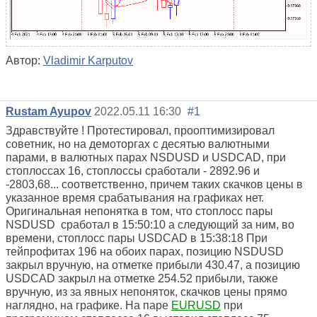
Автор:
Vladimir Karputov
Rustam Ayupov
2022.05.11 16:30
#1
Здравствуйте ! Протестировал, прооптимизировал
советник, но на демоторгах с десятью валютными
парами, в валютных парах NSDUSD и USDCAD, при
стоплоссах 16, стоплоссы сработали - 2892.96 и
-2803,68... соответственно, причем таких скачков цены в
указанное время срабатывания на графиках нет.
Оригинальная непонятка в том, что стоплосс пары
NSDUSD сработал в 15:50:10 а следующий за ним, во
времени, стоплосс пары USDCAD в 15:38:18 При
тейпрофитах 196 на обоих парах, позицию NSDUSD
закрыл вручную, на отметке прибыли 430.47, а позицию
USDCAD закрыл на отметке 254.52 прибыли, также
вручную, из за явных непоняток, скачков цены прямо
наглядно, на графике. На паре
EURUSD
при